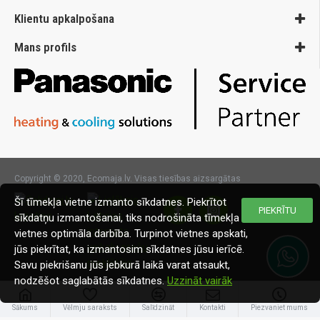
Klientu apkalpošana
Mans profils
Copyright © 2020, Ecomaja.lv. Visas tiesības aizsargātas
Šī tīmekļa vietne izmanto sīkdatnes. Piekrītot
PIEKRĪTU
sīkdatņu izmantošanai, tiks nodrošināta tīmekļa
vietnes optimāla darbība. Turpinot vietnes apskati,
jūs piekrītat, ka izmantosim sīkdatnes jūsu ierīcē.
Savu piekrišanu jūs jebkurā laikā varat atsaukt,
nodzēšot saglabātās sīkdatnes.
Uzzināt vairāk
Sākums
Vēlmju saraksts
Salīdzināt
Kontakti
Piezvaniet mums