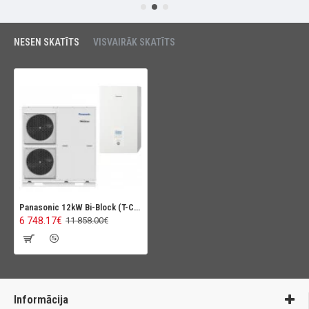
NESEN SKATĪTS
VISVAIRĀK SKATĪTS
Panasonic 12kW Bi-Block (T-CAP) Super kluss
6 748.17€
11 858.00€
Informācija