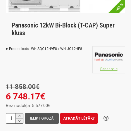
-43 %
Panasonic 12kW Bi-Block (T-CAP) Super
kluss
Preces kods:
WH-SQC12H9E8 / WH-UQ12HE8
Panasonic
11 858.00€
6 748.17€
Bez nodokļa: 5 577.00€
IELIKT GROZĀ
ATRADĀT LĒTĀK?