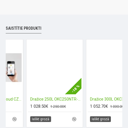
SAISTĪTIE PRODUKTI
-18 %
-2
Panasonic Smart Cloud CZ-TAW1B (Wi-FI)
Dražice 250L OKC250NTR-HP
1 028.50€
1 052.70€
1 250.00€
1 330.00€
Ielikt grozā
Ielikt grozā