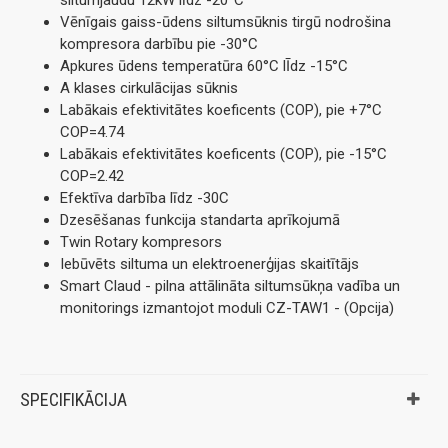
Vēnīgais gaiss-ūdens siltumsūknis tirgū nodrošina
kompresora darbību pie -30°C
Apkures ūdens temperatūra 60°C lĪdz -15°C
A klases cirkulācijas sūknis
Labākais efektivitātes koeficents (COP), pie +7°C
COP=4.74
Labākais efektivitātes koeficents (COP), pie -15°C
COP=2.42
Efektīva darbība līdz -30C
Dzesēšanas funkcija standarta aprīkojumā
Twin Rotary kompresors
Iebūvēts siltuma un elektroenerģijas skaitītājs
Smart Claud - pilna attālināta siltumsūkņa vadība un
monitorings izmantojot moduli CZ-TAW1 - (Opcija)
SPECIFIKĀCIJA