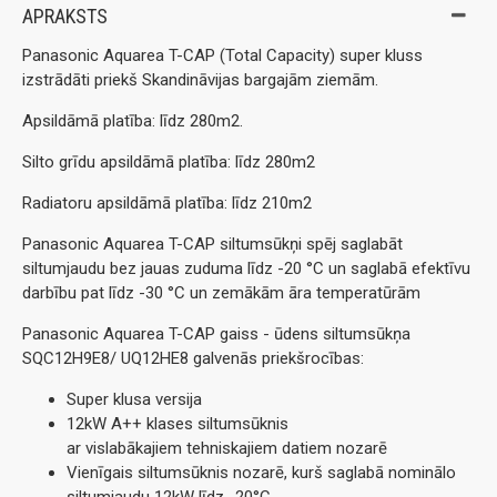
APRAKSTS
Panasonic Aquarea T-CAP (Total Capacity) super kluss
izstrādāti priekš Skandināvijas bargajām ziemām.
Apsildāmā platība: līdz 280m2.
Silto grīdu apsildāmā platība: līdz 280m2
Radiatoru apsildāmā platība: līdz 210m2
Panasonic Aquarea T-CAP siltumsūkņi spēj saglabāt
siltumjaudu bez jauas zuduma līdz -20 °C un saglabā efektīvu
darbību pat līdz -30 °C un zemākām āra temperatūrām
Panasonic Aquarea T-CAP gaiss - ūdens siltumsūkņa
SQC12H9E8/ UQ12HE8 galvenās priekšrocības:
Super klusa versija
12kW A++ klases siltumsūknis
ar vislabākajiem tehniskajiem datiem nozarē
Vienīgais siltumsūknis nozarē, kurš saglabā nominālo
siltumjaudu 12kW līdz -20°C