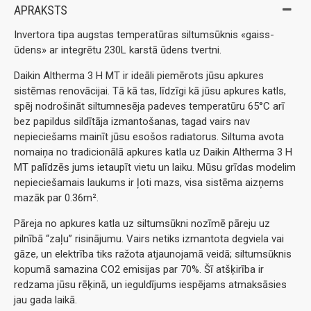
APRAKSTS
Invertora tipa augstas temperatūras siltumsūknis «gaiss-
ūdens» ar integrētu 230L karstā ūdens tvertni.
Daikin Altherma 3 H MT ir ideāli piemērots jūsu apkures
sistēmas renovācijai. Tā kā tas, līdzīgi kā jūsu apkures katls,
spēj nodrošināt siltumnesēja padeves temperatūru 65°C arī
bez papildus sildītāja izmantošanas, tagad vairs nav
nepieciešams mainīt jūsu esošos radiatorus. Siltuma avota
nomaiņa no tradicionālā apkures katla uz Daikin Altherma 3 H
MT palīdzēs jums ietaupīt vietu un laiku. Mūsu grīdas modelim
nepieciešamais laukums ir ļoti mazs, visa sistēma aizņems
mazāk par 0.36m².
Pāreja no apkures katla uz siltumsūkni nozīmē pāreju uz
pilnībā “zaļu” risinājumu. Vairs netiks izmantota degviela vai
gāze, un elektrība tiks ražota atjaunojamā veidā; siltumsūknis
kopumā samazina CO2 emisijas par 70%. Šī atšķirība ir
redzama jūsu rēķinā, un ieguldījums iespējams atmaksāsies
jau gada laikā.