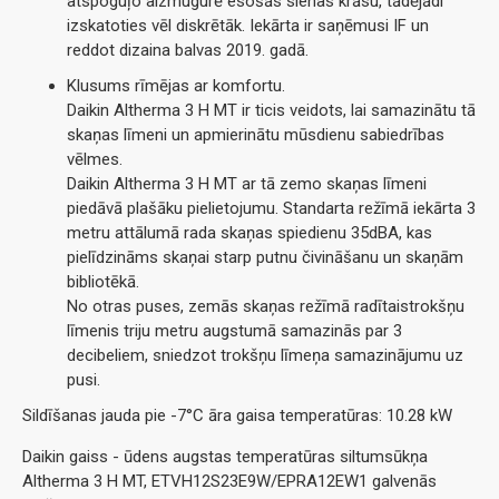
atspoguļo aizmugurē esošās sienas krāsu, tādējādi
izskatoties vēl diskrētāk. Iekārta ir saņēmusi IF un
reddot dizaina balvas 2019. gadā.
Klusums rīmējas ar komfortu.
Daikin Altherma 3 H MT ir ticis veidots, lai samazinātu tā
skaņas līmeni un apmierinātu mūsdienu sabiedrības
vēlmes.
Daikin Altherma 3 H MT ar tā zemo skaņas līmeni
piedāvā plašāku pielietojumu. Standarta režīmā iekārta 3
metru attālumā rada skaņas spiedienu 35dBA, kas
pielīdzināms skaņai starp putnu čivināšanu un skaņām
bibliotēkā.
No otras puses, zemās skaņas režīmā radītaistrokšņu
līmenis triju metru augstumā samazinās par 3
decibeliem, sniedzot trokšņu līmeņa samazinājumu uz
pusi.
Sildīšanas jauda pie -7°C āra gaisa temperatūras: 10.28 kW
Daikin gaiss - ūdens augstas temperatūras siltumsūkņa
Altherma 3 H MT, ETVH12S23E9W/EPRA12EW1 galvenās