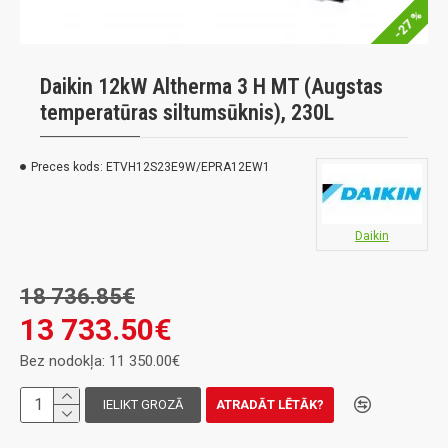
-27 %
Daikin 12kW Altherma 3 H MT (Augstas
temperatūras siltumsūknis), 230L
Preces kods:
ETVH12S23E9W/EPRA12EW1
Daikin
18 736.85€
13 733.50€
Bez nodokļa: 11 350.00€
IELIKT GROZĀ
ATRADĀT LĒTĀK?