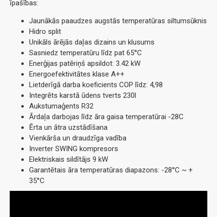
īpašības:
Jaunākās paaudzes augstās temperatūras siltumsūknis
Hidro split
Unikāls ārējās daļas dizains un klusums
Sasniedz temperatūru līdz pat 65°C
Enerģijas patēriņš apsildot: 3.42 kW
Energoefektivitātes klase A++
Lietderīgā darba koeficients COP līdz: 4,98
Integrēts karstā ūdens tverts 230l
Aukstumaģents R32
Ārdaļa darbojas līdz āra gaisa temperatūrai -28C
Ērta un ātra uzstādīšana
Vienkārša un draudzīga vadība
Inverter SWING kompresors
Elektriskais sildītājs 9 kW
Garantētais āra temperatūras diapazons: -28°C ~ +
35°C