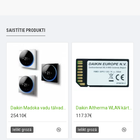
SAISTĪTIE PRODUKTI
Daikin Madoka vadu tālvadības pults
Daikin Altherma WLAN kārtridžs WIFI
254.10€
117.37€
Ielikt grozā
Ielikt grozā