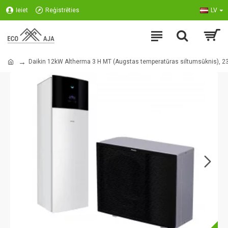
Ieiet
Reģistrēties
LV
Daikin 12kW Altherma 3 H MT (Augstas temperatūras siltumsūknis), 2