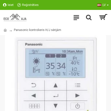
Ieiet
Reģistrēties
LV
Panasonic kontrolieris H/J sērijām