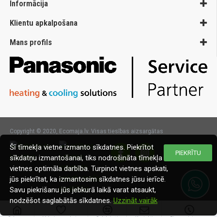
Informācija
Klientu apkalpošana
Mans profils
Copyright © 2020, Ecomaja.lv. Visas tiesības aizsargātas
Šī tīmekļa vietne izmanto sīkdatnes. Piekrītot
PIEKRĪTU
sīkdatņu izmantošanai, tiks nodrošināta tīmekļa
vietnes optimāla darbība. Turpinot vietnes apskati,
jūs piekrītat, ka izmantosim sīkdatnes jūsu ierīcē.
Savu piekrišanu jūs jebkurā laikā varat atsaukt,
nodzēšot saglabātās sīkdatnes.
Uzzināt vairāk