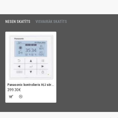
NESEN SKATĪTS
VISVAIRĀK SKATĪTS
Panasonic kontrolieris H/J sērijām
399.30€