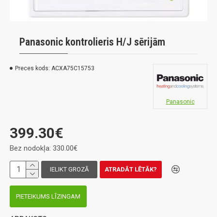
Panasonic kontrolieris H/J sērijām
Preces kods:
ACXA75C15753
Panasonic
399.30€
Bez nodokļa: 330.00€
IELIKT GROZĀ
ATRADĀT LĒTĀK?
PIETEIKUMS LĪZINGAM