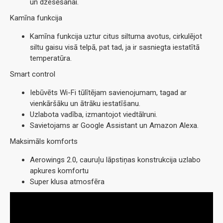
un dzesēšanai.
Kamīna funkcija
Kamīna funkcija uztur citus siltuma avotus, cirkulējot
siltu gaisu visā telpā, pat tad, ja ir sasniegta iestatītā
temperatūra.
Smart control
Iebūvēts Wi-Fi tūlītējam savienojumam, tagad ar
vienkāršāku un ātrāku iestatīšanu.
Uzlabota vadība, izmantojot viedtālruni.
Savietojams ar Google Assistant un Amazon Alexa.
Maksimāls komforts
Aerowings 2.0, cauruļu lāpstiņas konstrukcija uzlabo
apkures komfortu
Super klusa atmosfēra