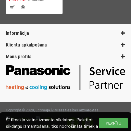
Informācija
Klientu apkalpošana
Mans profils
Copyright © 2020, Ecomaja.lv. Visas tiesības aizsargātas
Šī tīmekļa vietne izmanto sīkdatnes. Piekrītot
PIEKRĪTU
sīkdatņu izmantošanai, tiks nodrošināta tīmekļa