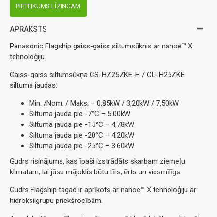
PIETEIKUMS LĪZINGAM
APRAKSTS
Panasonic Flagship gaiss-gaiss siltumsūknis ar nanoe™ X
tehnoloģiju.
Gaiss-gaiss siltumsūkņa CS-HZ25ZKE-H / CU-H25ZKE
siltuma jaudas:
Min. /Nom. / Maks. – 0,85kW / 3,20kW / 7,50kW
Siltuma jauda pie -7°С – 5.00kW
Siltuma jauda pie -15°С – 4,78kW
Siltuma jauda pie -20°С – 4.20kW
Siltuma jauda pie -25°С – 3.60kW
Gudrs risinājums, kas īpaši izstrādāts skarbam ziemeļu
klimatam, lai jūsu mājoklis būtu tīrs, ērts un viesmīlīgs.
Gudrs Flagship tagad ir aprīkots ar nanoe™ X tehnoloģiju ar
hidroksilgrupu priekšrocībām.