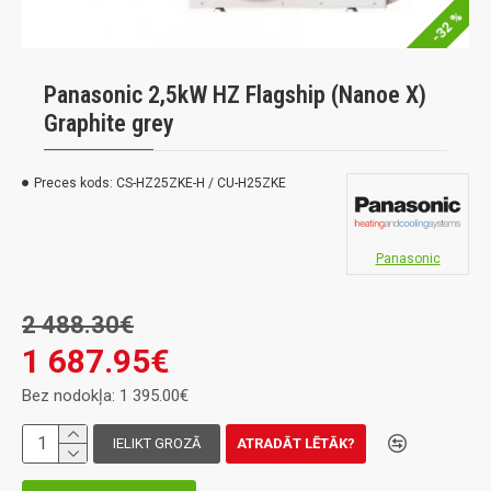
-32 %
Panasonic 2,5kW HZ Flagship (Nanoe X)
Graphite grey
Preces kods:
CS-HZ25ZKE-H / CU-H25ZKE
Panasonic
2 488.30€
1 687.95€
Bez nodokļa: 1 395.00€
IELIKT GROZĀ
ATRADĀT LĒTĀK?