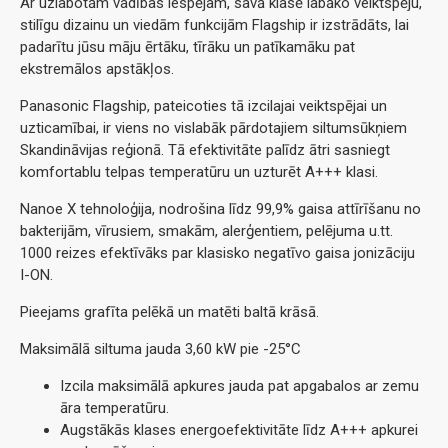
Ar uzlabotām vadības iespējam, savā klasē labāko veiktspēju,
stilīgu dizainu un viedām funkcijām Flagship ir izstrādāts, lai
padarītu jūsu māju ērtāku, tīrāku un patīkamāku pat
ekstremālos apstākļos.
Panasonic Flagship, pateicoties tā izcilajai veiktspējai un
uzticamībai, ir viens no vislabāk pārdotajiem siltumsūkņiem
Skandināvijas reģionā. Tā efektivitāte palīdz ātri sasniegt
komfortablu telpas temperatūru un uzturēt A+++ klasi.
Nanoe X tehnoloģija, nodrošina līdz 99,9% gaisa attīrīšanu no
bakterijām, vīrusiem, smakām, alerģentiem, pelējuma u.tt.
1000 reizes efektīvāks par klasisko negatīvo gaisa jonizāciju
I-ON.
Pieejams grafīta pelēkā un matēti baltā krāsā.
Maksimālā siltuma jauda 3,60 kW pie -25°C
Izcila maksimālā apkures jauda pat apgabalos ar zemu
āra temperatūru.
Augstākās klases energoefektivitāte līdz A+++ apkurei