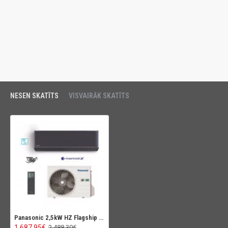
NESEN SKATĪTS
VISVAIRĀK SKATĪTS
Panasonic 2,5kW HZ Flagship (Nanoe X) Graphite grey
1 687.95€
2 488.30€