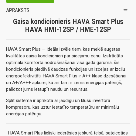
APRAKSTS
Gaisa kondicionieris HAVA Smart Plus
HAVA HMI-12SP / HME-12SP
HAVA Smart Plus — ideāla izvēle tiem, kas meklē augstas
kvalitātes gaisa kondicionieri par pieejamu cenu. Izstrādāts
optimāla komforta nodrošināšanai visa gada garumā, šis
kondicionieris piedāvā daudzas funkcijas un izceļas ar izcilu
energoefektivitāti. HAVA Smart Plus ir A++ klase dzesēšanai
un A+/A+++ apkurei, kā arī tam ir zems enerģijas patēriņš,
palīdzot jums ietaupīt naudu un resursus.
Split sistēma ir aprīkota ar jaudīgu un klusu invertora
kompresoru, kas uztur iestatīto temperatūru ar minimālu
enerģijas patēriņu.
HAVA Smart Plus lieliski iederēsies jebkurā telpā, pateicoties