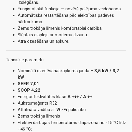
izslēgšanu.
Fungistatiskā funkcija — novērš pelējuma veidošanos.
Automātiska restartēšana pēc elektrības padeves
pārtraukuma.
Zems trokšņa līmenis komfortablai darbībai.
Slēptais displejs ar modernu dizainu.
Ātra dzesēšana un apkure.
Tehniskie parametri:
Nominālā dzesēšanas/apkures jauda –
3,5 kW / 3,7
kW
SEER 7,01
SCOP 4,22
Energoefektivitātes klase
A +++ / A ++
Aukstumaģents R32
Attālināta vadība ar
Wi-Fi
palīdzību
Zems trokšņa līmenis
Efektīvi darbojas temperatūras diapazonā no -15 °C līdz
+46 °C;