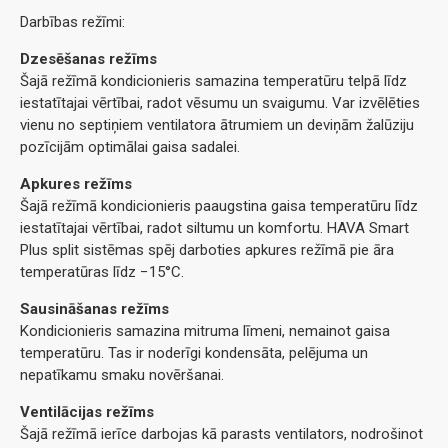
Darbības režīmi:
Dzesēšanas režīms
Šajā režīmā kondicionieris samazina temperatūru telpā līdz
iestatītajai vērtībai, radot vēsumu un svaigumu. Var izvēlēties
vienu no septiņiem ventilatora ātrumiem un deviņām žalūziju
pozīcijām optimālai gaisa sadalei.
Apkures režīms
Šajā režīmā kondicionieris paaugstina gaisa temperatūru līdz
iestatītajai vērtībai, radot siltumu un komfortu. HAVA Smart
Plus split sistēmas spēj darboties apkures režīmā pie āra
temperatūras līdz −15°C.
Sausināšanas režīms
Kondicionieris samazina mitruma līmeni, nemainot gaisa
temperatūru. Tas ir noderīgi kondensāta, pelējuma un
nepatīkamu smaku novēršanai.
Ventilācijas režīms
Šajā režīmā ierīce darbojas kā parasts ventilators, nodrošinot