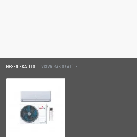
NESEN SKATĪTS
VISVAIRĀK SKATĪTS