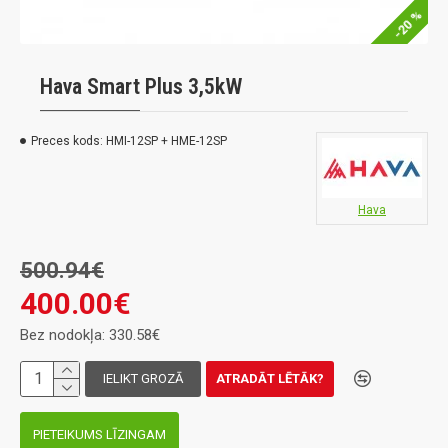
-20 %
Hava Smart Plus 3,5kW
Preces kods:
HMI-12SP + HME-12SP
Hava
500.94€
400.00€
Bez nodokļa: 330.58€
IELIKT GROZĀ
ATRADĀT LĒTĀK?
PIETEIKUMS LĪZINGAM