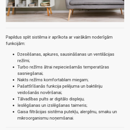
Papildus split sistēma ir aprīkota ar vairākām noderīgām
funkcijām:
Dzesēšanas, apkures, sausināšanas un ventilācijas
režīmi;
Turbo režīms ātrai nepieciešamās temperatūras
sasniegšanai;
Nakts režīms komfortablam miegam;
Pašattīrīšanās funkcija pelējuma un baktēriju
veidošanās novēršanai;
Tālvadības pults ar digitālo displeju;
Ieslēgšanas un izslēgšanas taimeris;
Gaisa filtrācijas sistēma putekļu, alergēnu, smaku un
mikroorganismu noņemšanai.