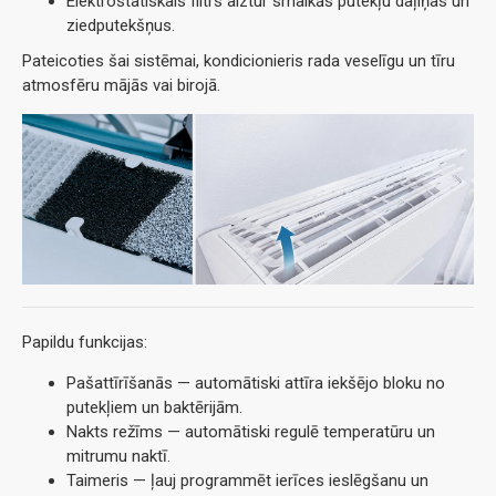
Elektrostatiskais filtrs aiztur smalkās putekļu daļiņas un
ziedputekšņus.
Pateicoties šai sistēmai, kondicionieris rada veselīgu un tīru
atmosfēru mājās vai birojā.
Papildu funkcijas:
Pašattīrīšanās — automātiski attīra iekšējo bloku no
putekļiem un baktērijām.
Nakts režīms — automātiski regulē temperatūru un
mitrumu naktī.
Taimeris — ļauj programmēt ierīces ieslēgšanu un