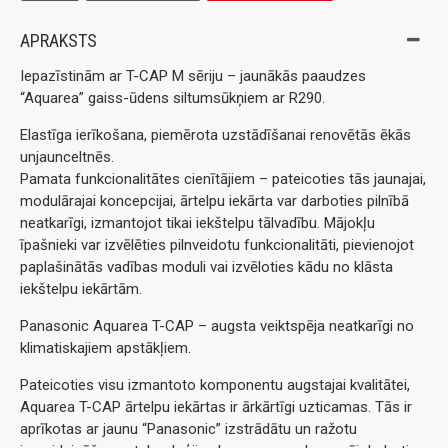
APRAKSTS
Iepazīstinām ar T-CAP M sēriju – jaunākās paaudzes
“Aquarea” gaiss-ūdens siltumsūkņiem ar R290.
Elastīga ierīkošana, piemērota uzstādīšanai renovētās ēkās
unjaunceltnēs.
Pamata funkcionalitātes cienītājiem – pateicoties tās jaunajai,
modulārajai koncepcijai, ārtelpu iekārta var darboties pilnībā
neatkarīgi, izmantojot tikai iekštelpu tālvadību. Mājokļu
īpašnieki var izvēlēties pilnveidotu funkcionalitāti, pievienojot
paplašinātās vadības moduli vai izvēloties kādu no klāsta
iekštelpu iekārtām.
Panasonic Aquarea T-CAP – augsta veiktspēja neatkarīgi no
klimatiskajiem apstākļiem.
Pateicoties visu izmantoto komponentu augstajai kvalitātei,
Aquarea T-CAP ārtelpu iekārtas ir ārkārtīgi uzticamas. Tās ir
aprīkotas ar jaunu “Panasonic” izstrādātu un ražotu