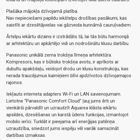
Plašāka mājokļa dzīvojamā platība.
Nav nepieciešami papildu iekštelpu drošības pasākumi, kas
saistīti ar dzesētājvielas vai gāzveida kurināmā cauruļvadiem.
Ārtelpu iekārtu dizains ir izstrādāts tā, lai tās būtu harmonijā
ar arhitektūru un apkārtējo vidi un nodrošinātu klusu darbību.
Panasonic unikālā zema trokšņa līmeņa arhitektūra.
Kompresors, kas ir būtisks trokšņa avots, ir aprīkots ar
dubultu apakšdaļu, veidojot drošu un klusu konstrukciju, kas
nerada traucējumus kaimiņiem blīvi apdzīvotos dzīvojamajos
rajonos.
Iekļauts interneta adapters Wi-Fi un LAN savienojumam.
Lietotne “Panasonic Comfort Cloud” ļauj jums ērti un
vienkārši pārvaldīt un uzraudzīt Aquarea klāsta iekārtu
apsildes, dzesēšanas un karstā ūdens funkcijas, izmantojot
mobilo ierīci. Turklāt ir pieejama arī enerģijas patēriņa
uzraudzība, sniedzot jums iespēju vēl vairāk samazināt
darbības izmaksas.