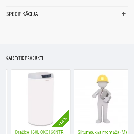
SPECIFIKĀCIJA
SAISTĪTIE PRODUKTI
-14 %
c Smart Cloud CZ-TAW1B (Wi-FI)
Dražice 160L OKC160NTR
Siltumsūkņa montāža (M)