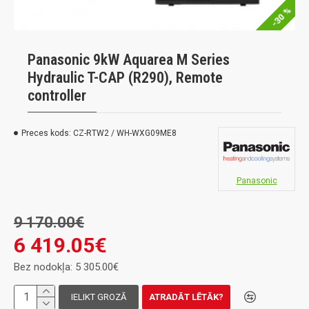
-30 %
Panasonic 9kW Aquarea M Series
Hydraulic T-CAP (R290), Remote
controller
Preces kods:
CZ-RTW2 / WH-WXG09ME8
Panasonic
9 170.00€
6 419.05€
Bez nodokļa: 5 305.00€
IELIKT GROZĀ
ATRADĀT LĒTĀK?