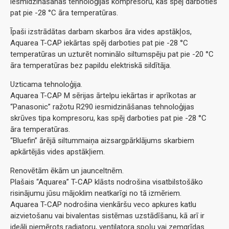
iesmidzināšanas tehnoloģijas kompresoru, kas spēj darboties
pat pie -28 °C āra temperatūras.
Īpaši izstrādātas darbam skarbos āra vides apstākļos,
Aquarea T-CAP iekārtas spēj darboties pat pie -28 °C
temperatūras un uzturēt nominālo siltumspēju pat pie -20 °C
āra temperatūras bez papildu elektriskā sildītāja.
Uzticama tehnoloģija.
Aquarea T-CAP M sērijas ārtelpu iekārtas ir aprīkotas ar
“Panasonic” ražotu R290 iesmidzināšanas tehnoloģijas
skrūves tipa kompresoru, kas spēj darboties pat pie -28 °C
āra temperatūras.
“Bluefin” ārējā siltummaiņa aizsargpārklājums skarbiem
apkārtējās vides apstākļiem.
Renovētām ēkām un jaunceltnēm.
Plašais “Aquarea” T-CAP klāsts nodrošina visatbilstošāko
risinājumu jūsu mājoklim neatkarīgi no tā izmēriem.
Aquarea T-CAP nodrošina vienkāršu veco apkures katlu
aizvietošanu vai bivalentas sistēmas uzstādīšanu, kā arī ir
ideāli piemērots radiatoru, ventilatora spoļu vai zemgrīdas