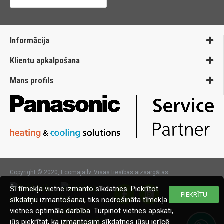
Informācija
Klientu apkalpošana
Mans profils
Copyright © 2020, Ecomaja.lv. Visas tiesības aizsargātas
Šī tīmekļa vietne izmanto sīkdatnes. Piekrītot
PIEKRĪTU
sīkdatņu izmantošanai, tiks nodrošināta tīmekļa
vietnes optimāla darbība. Turpinot vietnes apskati,
jūs piekrītat, ka izmantosim sīkdatnes jūsu ierīcē.