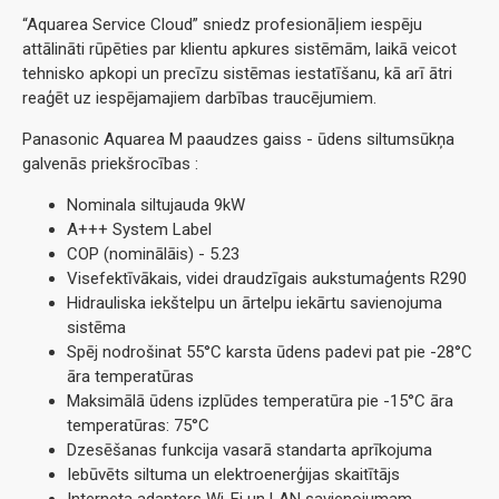
“Aquarea Service Cloud” sniedz profesionāļiem iespēju
attālināti rūpēties par klientu apkures sistēmām, laikā veicot
tehnisko apkopi un precīzu sistēmas iestatīšanu, kā arī ātri
reaģēt uz iespējamajiem darbības traucējumiem.
Panasonic Aquarea M paaudzes gaiss - ūdens siltumsūkņa
galvenās priekšrocības :
Nominala siltujauda 9kW
A+++ System Label
COP (nominālāis) - 5.23
Visefektīvākais
,
videi draudzīgais aukstumaģents R290
Hidrauliska iekštelpu un ārtelpu iekārtu savienojuma
sistēma
Spēj nodrošinat 55°С karsta ūdens padevi pat pie -28°С
āra temperatūras
Maksimālā ūdens izplūdes temperatūra pie -15°С āra
temperatūras: 75°С
Dzesēšanas funkcija vasarā standarta aprīkojuma
Iebūvēts siltuma un elektroenerģijas skaitītājs
Interneta adapters Wi-Fi un LAN savienojumam