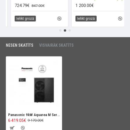
724.79€
1 200.00€
847.00€
Ielikt grozā
Ielikt grozā
NESEN SKATĪTS
VISVAIRĀK SKATĪTS
Panasonic 9kW Aquarea M Series Hydraulic T-CAP (R290), Remote controller
6 419.05€
9 170.00€