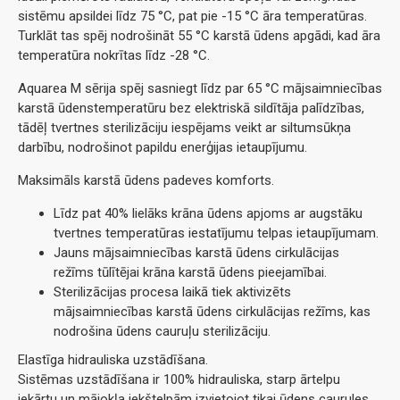
sistēmu apsildei līdz 75 °C, pat pie -15 °C āra temperatūras.
Turklāt tas spēj nodrošināt 55 °C karstā ūdens apgādi, kad āra
temperatūra nokrītas līdz -28 °C.
Aquarea M sērija spēj sasniegt līdz par 65 °C mājsaimniecības
karstā ūdenstemperatūru bez elektriskā sildītāja palīdzības,
tādēļ tvertnes sterilizāciju iespējams veikt ar siltumsūkņa
darbību, nodrošinot papildu enerģijas ietaupījumu.
Maksimāls karstā ūdens padeves komforts.
Līdz pat 40% lielāks krāna ūdens apjoms ar augstāku
tvertnes temperatūras iestatījumu telpas ietaupījumam.
Jauns mājsaimniecības karstā ūdens cirkulācijas
režīms tūlītējai krāna karstā ūdens pieejamībai.
Sterilizācijas procesa laikā tiek aktivizēts
mājsaimniecības karstā ūdens cirkulācijas režīms, kas
nodrošina ūdens cauruļu sterilizāciju.
Elastīga hidrauliska uzstādīšana.
Sistēmas uzstādīšana ir 100% hidrauliska, starp ārtelpu
iekārtu un mājokļa iekštelpām izvietojot tikai ūdens caurules.