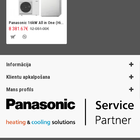
Panasonic 16kW All in One (High Perfomance)
8 381.67€
12 051.00€
Informācija
Klientu apkalpošana
Mans profils