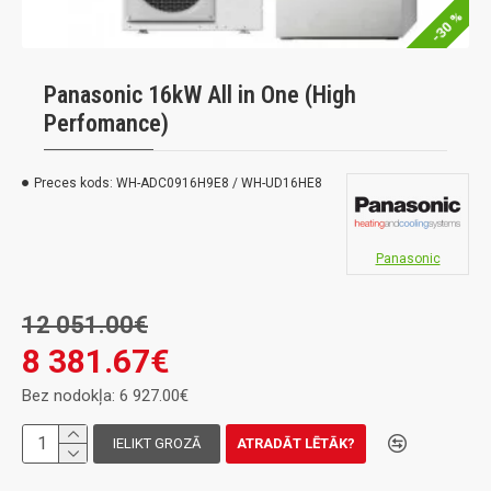
-30 %
Panasonic 16kW All in One (High
Perfomance)
Preces kods:
WH-ADC0916H9E8 / WH-UD16HE8
Panasonic
12 051.00€
8 381.67€
Bez nodokļa: 6 927.00€
IELIKT GROZĀ
ATRADĀT LĒTĀK?