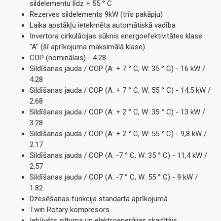
sildelementu līdz + 55 ° С
Rezerves sildelements 9kW (trīs pakāpju)
Laika apstākļu ietekmēta automātiskā vadība
Invertora cirkulācijas sūknis energoefektivitātes klase
"A" (šī aprīkojuma maksimālā klase)
COP (nominālais) - 4.28
Sildīšanas jauda / COP (A: + 7 ° C, W: 35 ° C) - 16 kW /
4.28
Sildīšanas jauda / COP (A: + 7 ° C, W: 55 ° C) - 14,5 kW /
2.68
Sildīšanas jauda / COP (A: + 2 ° C, W: 35 ° C) - 13 kW /
3.28
Sildīšanas jauda / COP (A: + 2 ° C, W: 55 ° C) - 9,8 kW /
2.17
Sildīšanas jauda / COP (A: -7 ° C, W: 35 ° C) - 11,4 kW /
2.57
Sildīšanas jauda / COP (A: -7 ° C, W: 55 ° C) - 9 kW /
1.82
Dzesēšanas funkcija standarta aprīkojumā
Twin Rotary kompresors
Iebūvēts siltuma un elektroenerģijas skaitītājs