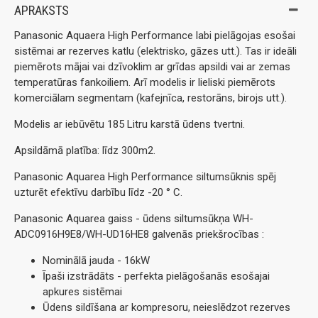
APRAKSTS
Panasonic Aquaera High Performance labi pielāgojas esošai
sistēmai ar rezerves katlu (elektrisko, gāzes utt.). Tas ir ideāli
piemērots mājai vai dzīvoklim ar grīdas apsildi vai ar zemas
temperatūras fankoiliem. Arī modelis ir lieliski piemērots
komerciālam segmentam (kafejnīca, restorāns, birojs utt.).
Modelis ar iebūvētu 185 Litru karstā ūdens tvertni.
Apsildāmā platība: līdz 300m2.
Panasonic Aquarea High Performance siltumsūknis spēj
uzturēt efektīvu darbību līdz -20 ° C.
Panasonic Aquarea gaiss - ūdens siltumsūkņa WH-
ADC0916H9E8/WH-UD16HE8 galvenās priekšrocības :
Nominālā jauda - 16kW
Īpaši izstrādāts - perfekta pielāgošanās esošajai
apkures sistēmai
Ūdens sildīšana ar kompresoru, neieslēdzot rezerves