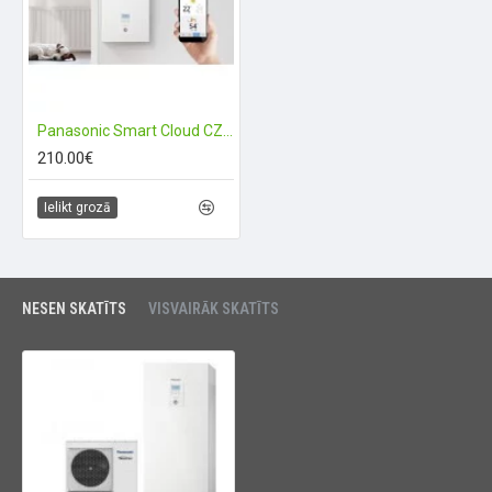
Panasonic Smart Cloud CZ-TAW1B (Wi-FI)
210.00€
Ielikt grozā
NESEN SKATĪTS
VISVAIRĀK SKATĪTS