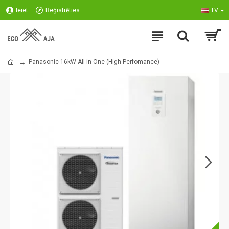
Ieiet
Reģistrēties
LV
Panasonic 16kW All in One (High Perfomance)