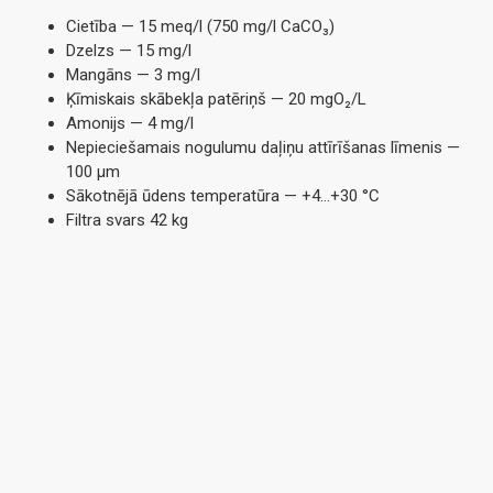
Cietība — 15 meq/l (750 mg/l CaCO₃)
Dzelzs — 15 mg/l
Mangāns — 3 mg/l
Ķīmiskais skābekļa patēriņš — 20 mgO₂/L
Amonijs — 4 mg/l
Nepieciešamais nogulumu daļiņu attīrīšanas līmenis —
100 μm
Sākotnējā ūdens temperatūra — +4…+30 °С
Filtra svars 42 kg