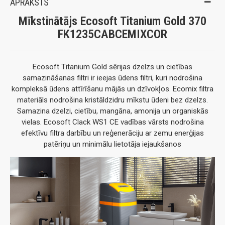
APRAKSTS
Mīkstinātājs Ecosoft Titanium Gold 370
FK1235CABCEMIXCOR
Ecosoft Titanium Gold sērijas dzelzs un cietības
samazināšanas filtri ir ieejas ūdens filtri, kuri nodrošina
kompleksā ūdens attīrīšanu mājās un dzīvokļos. Ecomix filtra
materiāls nodrošina kristāldzidru mīkstu ūdeni bez dzelzs.
Samazina dzelzi, cietību, mangāna, amonija un organiskās
vielas. Ecosoft Clack WS1 CE vadības vārsts nodrošina
efektīvu filtra darbību un reģenerāciju ar zemu enerģijas
patēriņu un minimālu lietotāja iejaukšanos