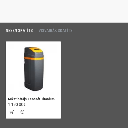
NESEN SKATĪTS
VISVAIRĀK SKATĪTS
Mīkstinātājs Ecosoft Titanium Gold 370
1 190.00€