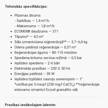
Tehniskās specifikācijas:
Plūsmas ātrums:
- Darbības — 1,4 m³/h
- Maksimums — 1,8 m³/h
ECOMIX® daudzums — 37 l
Tilpums* — 4,5 m³
Sāls izmantošana reģenerācijā** — 3,7–6,0 kg
Ūdens patēriņš reģenerācijai — 0,37 m³
Reģenerācijas ilgums – 80-110 minūtes
Spiediena kritums servisa režīmā — 0,5 bar
Ieplūdes spiediens – 2-6 bāri
Elektriskās prasības — 230 V, 50 Hz
Enerģijas patēriņš – 30 W
Ieplūdes/izplūdes cauruļu savienojumi — 1”
*cietībai pie 5 meq/l (250 mg/l CaCO₃) **reģenerācijai
ieteicams izmantot Ecosil granulēto sāli.
Prasības ienākošajam ūdenim: