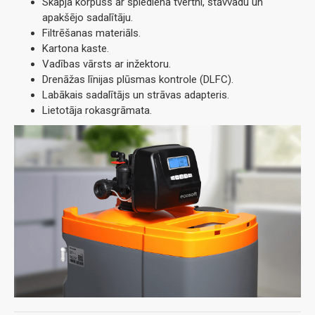
Skapja korpuss ar spiediena tvertni, stāvvadu un
apakšējo sadalītāju.
Filtrēšanas materiāls.
Kartona kaste.
Vadības vārsts ar inžektoru.
Drenāžas līnijas plūsmas kontrole (DLFC).
Labākais sadalītājs un strāvas adapteris.
Lietotāja rokasgrāmata.