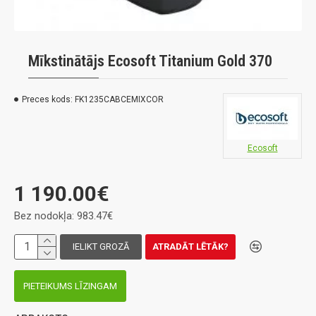
Mīkstinātājs Ecosoft Titanium Gold 370
Preces kods:
FK1235CABCEMIXCOR
Ecosoft
1 190.00€
Bez nodokļa: 983.47€
IELIKT GROZĀ
ATRADĀT LĒTĀK?
PIETEIKUMS LĪZINGAM