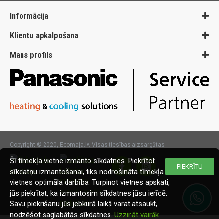
Informācija
Klientu apkalpošana
Mans profils
Copyright © 2020, Ecomaja.lv. Visas tiesības aizsargātas
Šī tīmekļa vietne izmanto sīkdatnes. Piekrītot
PIEKRĪTU
sīkdatņu izmantošanai, tiks nodrošināta tīmekļa
vietnes optimāla darbība. Turpinot vietnes apskati,
jūs piekrītat, ka izmantosim sīkdatnes jūsu ierīcē.
Savu piekrišanu jūs jebkurā laikā varat atsaukt,
nodzēšot saglabātās sīkdatnes.
Uzzināt vairāk