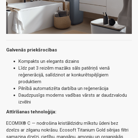
Galvenās priekšrocības
Kompakts un elegants dizains
Līdz pat 3 reizēm mazāks sāls patēriņš vienā
reģenerācijā, salīdzinot ar konkurētspējīgiem
produktiem
Pilnībā automatizēta darbība un reģenerācija
Daudzpusīgs moderns vadības vārsts ar daudzvalodu
izvēlni
Attīrīšanas tehnoloģija:
ECOMIX® C — nodrošina kristāldzidru mīkstu ūdeni bez
dzelzs ar zilganu nokrāsu. Ecosoft Titanium Gold sērijas filtri
samazina dzelzi, cietību, mangānu, amoniju un organiskās