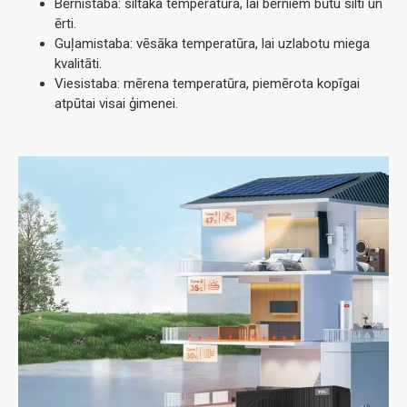
Bērnistaba: siltāka temperatūra, lai bērniem būtu silti un
ērti.
Guļamistaba: vēsāka temperatūra, lai uzlabotu miega
kvalitāti.
Viesistaba: mērena temperatūra, piemērota kopīgai
atpūtai visai ģimenei.