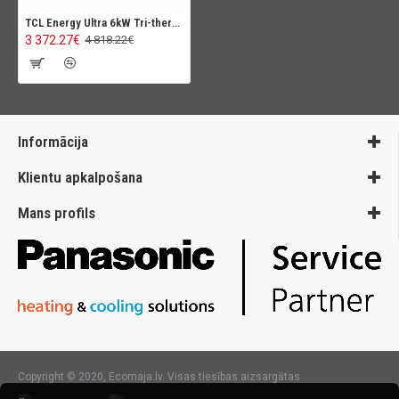
TCL Energy Ultra 6kW Tri-thermal gaiss - ūdens siltumsūknis monoblock (R290)
3 372.27€
4 818.22€
Informācija
Klientu apkalpošana
Mans profils
Copyright © 2020, Ecomaja.lv. Visas tiesības aizsargātas