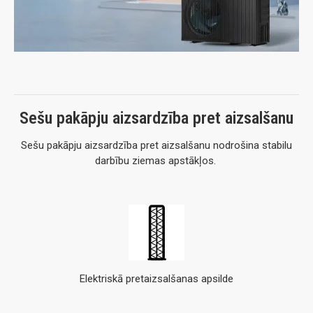
Sešu pakāpju aizsardzība pret aizsalšanu
Sešu
pakāpju
aizsardzība
pret
aizsalšanu
nodrošina
stabilu
darbību
ziemas
apstākļos.
Elektriskā pret­aizsalšanas apsilde