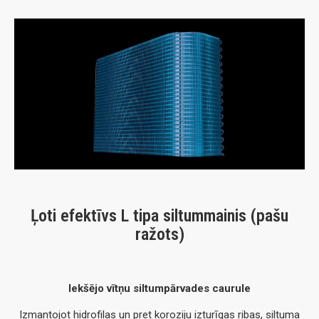
Ļoti efektīvs L tipa siltummainis (pašu
ražots)
Iekšējo vītņu siltumpārvades caurule
Izmantojot hidrofilas un pret koroziju izturīgas ribas, siltuma