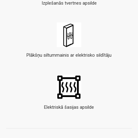
Izplešanās tvertnes apsilde
Plākšņu siltummainis ar elektrisko sildītāju
Elektriskā šasijas apsilde