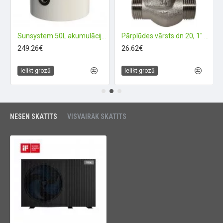
Sunsystem 50L akumulācijas tvertne PSM 50
Pārplūdes vārsts dn 20, 1'' ār.v. (1400432) taisns HERZ
249.26€
26.62€
Ielikt grozā
Ielikt grozā
NESEN SKATĪTS
VISVAIRĀK SKATĪTS