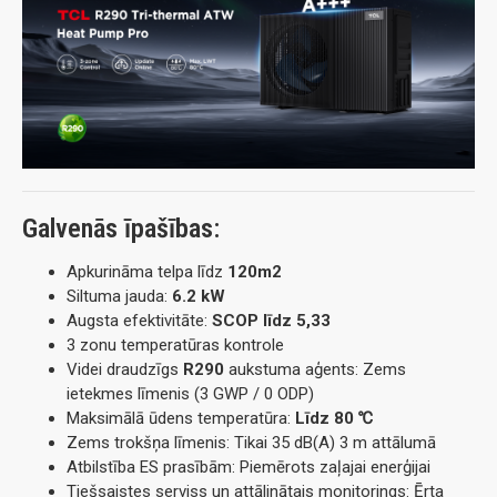
Galvenās īpašības:
Apkurināma telpa līdz
120m2
Siltuma jauda:
6.2 kW
Augsta efektivitāte:
SCOP līdz 5,33
3 zonu temperatūras kontrole
Videi draudzīgs
R290
aukstuma aģents: Zems
ietekmes līmenis (3 GWP / 0 ODP)
Maksimālā ūdens temperatūra:
Līdz 80 ℃
Zems trokšņa līmenis: Tikai 35 dB(A) 3 m attālumā
Atbilstība ES prasībām: Piemērots zaļajai enerģijai
Tiešsaistes serviss un attālinātais monitorings: Ērta