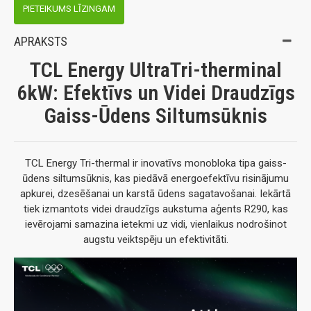
PIETEIKUMS LĪZINGAM
APRAKSTS
TCL Energy UltraTri-therminal
6kW: Efektīvs un Videi Draudzīgs
Gaiss-Ūdens Siltumsūknis
TCL Energy Tri-thermal ir inovatīvs monobloka tipa gaiss-
ūdens siltumsūknis, kas piedāvā energoefektīvu risinājumu
apkurei, dzesēšanai un karstā ūdens sagatavošanai. Iekārtā
tiek izmantots videi draudzīgs aukstuma aģents R290, kas
ievērojami samazina ietekmi uz vidi, vienlaikus nodrošinot
augstu veiktspēju un efektivitāti.