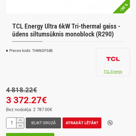
-30 %
TCL Energy Ultra 6kW Tri-thermal gaiss -
ūdens siltumsūknis monoblock (R290)
Preces kods:
THM6DF3dB
TCL Energy
4 818.22€
3 372.27€
Bez nodokļa: 2 787.00€
IELIKT GROZĀ
ATRADĀT LĒTĀK?