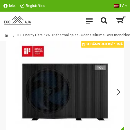
Ieiet
Reģistrēties
LV
TCL Energy Ultra 6kW Tri-thermal gaiss - ūdens siltumsūknis monobloc
GAIDĀMS JAU DRĪZUMĀ