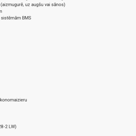
 (aizmugurē, uz augšu vai sānos)
em
as sistēmām BMS
ekonomaizieru
 28-2 LW)