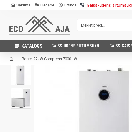
Gaiss-ūdens siltumsūk
Sākums
Piegāde
Līzings
KATALOGS
GAISS-ŪDENS SILTUMSŪKŅI
GAISS-GAIS
Bosch 22kW Compress 7000 LW