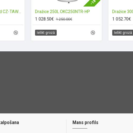
-18 %
Panasonic Smart Cloud CZ-TAW1B (Wi-FI)
Dražice 250L OKC250NTR-HP
Dražice 3
1 028.50€
1 052.70€
1 250.00€
Ielikt grozā
Ielikt grozā
kalpošana
Mans profils