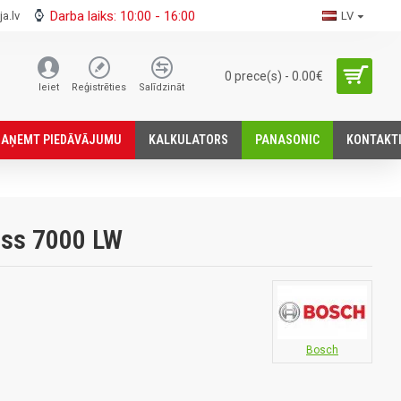
Darba laiks: 10:00 - 16:00
a.lv
LV
0 prece(s) - 0.00€
Ieiet
Reģistrēties
Salīdzināt
SАŅEMT PIEDĀVĀJUMU
KALKULATORS
PANASONIC
KONTAKT
ss 7000 LW
Bosch