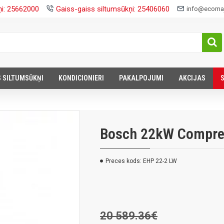
ņi: 25662000
Gaiss-gaiss siltumsūkņi: 25406060
info@ecomaj
S SILTUMSŪKŅI
KONDICIONIERI
PAKALPOJUMI
AKCIJAS
Bosch 22kW Compre
Preces kods:
EHP 22-2 LW
20 589.36€