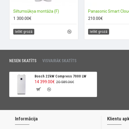
Siltumsūkņa montāža (F)
1 300.00€
210.00€
Ielikt grozā
Ielikt grozā
NESEN SKATĪTS
VISVAIRĀK SKATĪTS
Bosch 22kW Compress 7000 LW
14 399.00€
20 589.36€
Informācija
Klientu ap