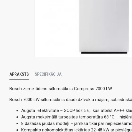
APRAKSTS
SPECIFIKĀCIJA
Bosch zeme-ūdens siltumsūknis Compress 7000 LW.
Bosch 7000 LW siltumsūknis daudzdzīvokļu mājam, sabiedrisk
Augsta efektivitāte – SCOP lidz 5.6, kas atbilst A+++ kl
Augsta maksimālā turpgaitas temperatūra 68 °C – higiēnis
8 dažādas jaudas modeļi – jāmksā tikai par nepieciešamo
Kompakts nokomplektētas iekārtas 22-48 kW ar pieslēgu