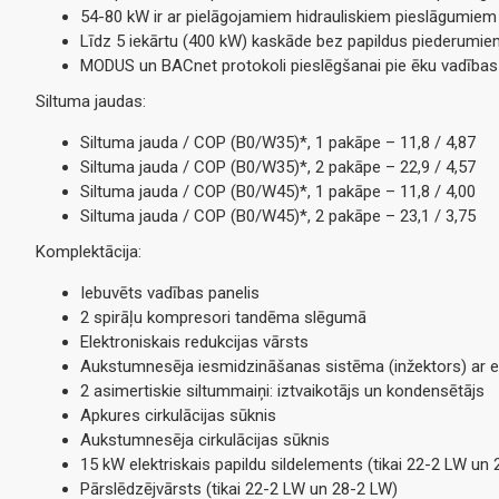
54-80 kW ir ar pielāgojamiem hidrauliskiem pieslāgumiem
Līdz 5 iekārtu (400 kW) kaskāde bez papildus piederumi
MODUS un BACnet protokoli pieslēgšanai pie ēku vadīb
Siltuma jaudas:
Siltuma jauda / COP (B0/W35)*, 1 pakāpe – 11,8 / 4,87
Siltuma jauda / COP (B0/W35)*, 2 pakāpe – 22,9 / 4,57
Siltuma jauda / COP (B0/W45)*, 1 pakāpe – 11,8 / 4,00
Siltuma jauda / COP (B0/W45)*, 2 pakāpe – 23,1 / 3,75
Komplektācija:
Iebuvēts vadības panelis
2 spirāļu kompresori tandēma slēgumā
Elektroniskais redukcijas vārsts
Aukstumnesēja iesmidzināšanas sistēma (inžektors) ar 
2 asimertiskie siltummaiņi: iztvaikotājs un kondensētājs
Apkures cirkulācijas sūknis
Aukstumnesēja cirkulācijas sūknis
15 kW elektriskais papildu sildelements (tikai 22-2 LW un
Pārslēdzējvārsts (tikai 22-2 LW un 28-2 LW)