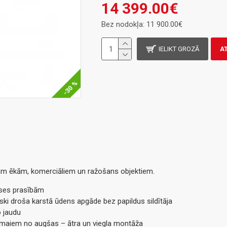
14 399.00€
Bez nodokļa: 11 900.00€
IELIKT GROZĀ
A
-30 %
ām ēkām, komerciāliem un ražošans objektiem.
ases prasībām
ki droša karstā ūdens apgāde bez papildus sildītāja
 jaudu
maiem no augšas – ātra un viegla montāža