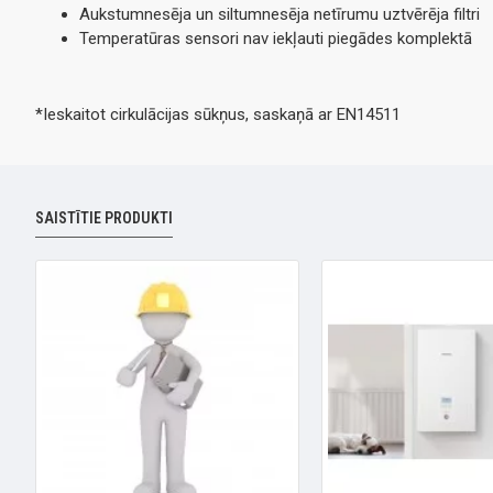
Aukstumnesēja un siltumnesēja netīrumu uztvērēja filtri
Temperatūras sensori nav iekļauti piegādes komplektā
*Ieskaitot cirkulācijas sūkņus, saskaņā ar EN14511
SAISTĪTIE PRODUKTI