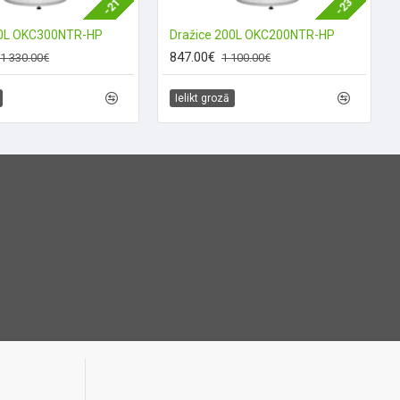
-21 %
-23 %
00L OKC300NTR-HP
Dražice 200L OKC200NTR-HP
847.00€
1 330.00€
1 100.00€
Ielikt grozā