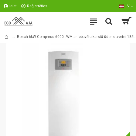
Ieiet
Reģistrēties
LV
Bosch 6kW Compress 6000 LWM ar iebuvētu karstā ūdens tvertni 185L