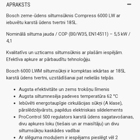
APRAKSTS
Bosch zeme-ūdens siltumsūknis Compress 6000 LW ar
iebuvētu karstā ūdens tvertni 185L.
Nominālā siltuma jauda / COP (B0/W35, EN14511) – 5,5 kW /
4,1
Kvalitatīvs un uzticams siltumsūknis ar plašām iespējām.
Efektīva apkure ar pārbaudītu tehnoloģiju.
Bosch 6000 LWM siltumsūkņi ir kompktas iekārtas ar 185L
karstā ūdens tvertni, uzstādīšanai pat nelielās telpās.
Augsta efektivitāte un zems trokšņu līmenis
Augsta siltumnesēja padeves temperatūra 62 °C
Iebūvēti energotaupīgie cirkulācijas sūkņi (A klase),
pārslēdzējvārsts, papildus elektriskais sildelements
ProControl 500 regulators karstā ūdens sagatavošanas,
divu apkures loku (tiešais un ar maisītāju) un divu
siltumsūkņu kaskādes vadībai
Ar slēguma moduļiem ir iespējams pieslēgt vēl 2