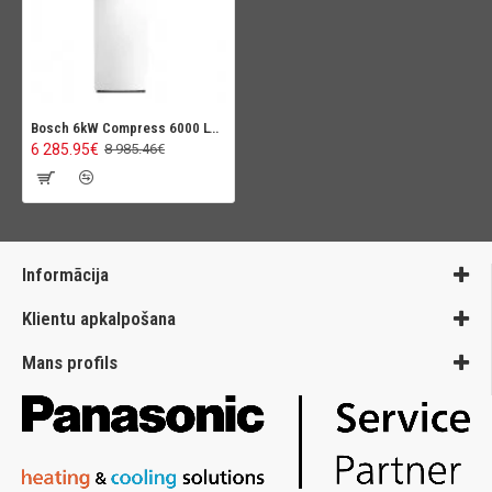
Bosch 6kW Compress 6000 LWM ar iebuvētu karstā ūdens tvertni 185L
6 285.95€
8 985.46€
Informācija
Klientu apkalpošana
Mans profils