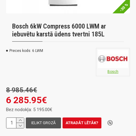
-30 %
Bosch 6kW Compress 6000 LWM ar
iebuvētu karstā ūdens tvertni 185L
Preces kods:
6 LWM
Bosch
8 985.46€
6 285.95€
Bez nodokļa: 5 195.00€
IELIKT GROZĀ
ATRADĀT LĒTĀK?