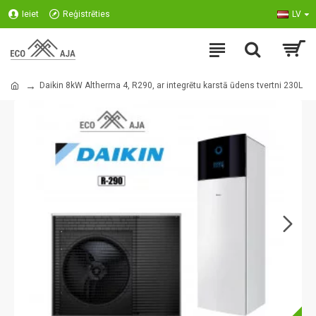
Ieiet
Reģistrēties
LV
Daikin 8kW Altherma 4, R290, ar integrētu karstā ūdens tvertni 230L