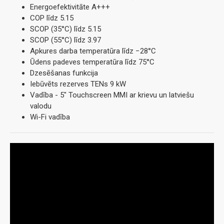
Energoefektivitāte A+++
COP līdz 5.15
SCOP (35°C) līdz 5.15
SCOP (55°C) līdz 3.97
Apkures darba temperatūra līdz −28°C
Ūdens padeves temperatūra līdz 75°C
Dzesēšanas funkcija
Iebūvēts rezerves TENs 9 kW
Vadība - 5" Touchscreen MMI ar krievu un latviešu
valodu
Wi-Fi vadība