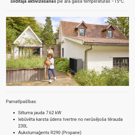
sildītāja aktivizēšanas
pie āra gaisa temperatūras −15°C.
Pamatīpašības:
Siltuma jauda 7.62 kW
Iebūvēta karsta ūdens tvertne no nerūsējoša tērauda
230L
Aukstumaģents R290 (Propane)