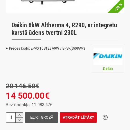
-28 %
Daikin 8kW Altherma 4, R290, ar integrētu
karstā ūdens tvertni 230L
Preces kods:
EPVX10S123A9W / EPSK(S)08AV3
Daikin
20 146.50€
14 500.00€
Bez nodokļa: 11 983.47€
IELIKT GROZĀ
ATRADĀT LĒTĀK?