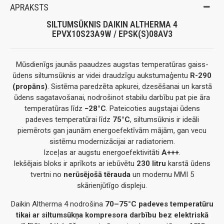
APRAKSTS
SILTUMSŪKNIS DAIKIN ALTHERMA 4
EPVX10S23A9W / EPSK(S)08AV3
Mūsdienīgs jaunās paaudzes augstas temperatūras gaiss-
ūdens siltumsūknis ar videi draudzīgu aukstumaģentu
R-290
(propāns)
. Sistēma paredzēta apkurei, dzesēšanai un karstā
ūdens sagatavošanai, nodrošinot stabilu darbību pat pie āra
temperatūras līdz
−28°C
. Pateicoties augstajai ūdens
padeves temperatūrai līdz
75°C
, siltumsūknis ir ideāli
piemērots gan jaunām energoefektīvām mājām, gan vecu
sistēmu modernizācijai ar radiatoriem.
Izceļas ar augstu energoefektivitāti
A+++
.
Iekšējais bloks ir aprīkots ar iebūvētu
230 litru
karstā ūdens
tvertni no
nerūsējošā tērauda
un modernu MMI 5
skārienjūtīgo displeju.
Daikin Altherma 4 nodrošina
70–75°C padeves temperatūru
tikai ar siltumsūkņa kompresora darbību bez elektriskā