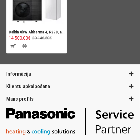
Daikin 8kW Altherma 4, R290, ar integrētu karstā ūdens tvertni 230L
14 500.00€
20 146.50€
Informācija
Klientu apkalpošana
Mans profils