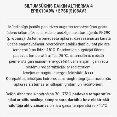
SILTUMSŪKNIS DAIKIN ALTHERMA 4
EPBX10A9W / EPSK(S)08AV3
Mūsdienīgs jaunās paaudzes augstas temperatūras gaiss-
ūdens siltumsūknis ar videi draudzīgu aukstumaģentu
R-290
(propāns)
. Sistēma paredzēta apkurei, dzesēšanai un karstā
ūdens sagatavošanai, nodrošinot stabilu darbību pat pie āra
temperatūras līdz
−28°C
. Pateicoties augstajai ūdens
padeves temperatūrai līdz
75°C
, siltumsūknis ir ideāli
piemērots gan jaunām energoefektīvām mājām, gan vecu
sistēmu modernizācijai ar radiatoriem.
Izceļas ar augstu energoefektivitāti
A+++
.
Kompaktais iekšējais hidromodulis viegli integrējas modernās
apkures sistēmās ar siltajām grīdām un radiatoriem.
Daikin Altherma 4 nodrošina
70–75°C padeves temperatūru
tikai ar siltumsūkņa kompresora darbību bez elektriskā
sildītāja aktivizēšanas
pie āra gaisa temperatūras −15°C.