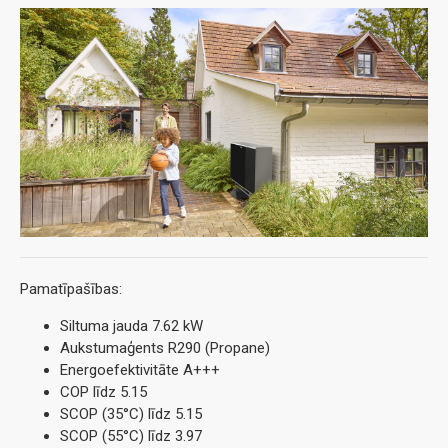
Pamatīpašības:
Siltuma jauda 7.62 kW
Aukstumaģents R290 (Propane)
Energoefektivitāte A+++
COP līdz 5.15
SCOP (35°C) līdz 5.15
SCOP (55°C) līdz 3.97