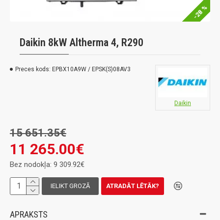
-28 %
Daikin 8kW Altherma 4, R290
Preces kods:
EPBX10A9W / EPSK(S)08AV3
Daikin
15 651.35€
11 265.00€
Bez nodokļa: 9 309.92€
IELIKT GROZĀ
ATRADĀT LĒTĀK?
APRAKSTS