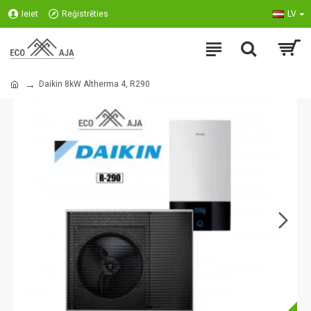
Ieiet
Reģistrēties
LV
Daikin 8kW Altherma 4, R290