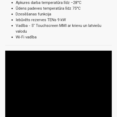
Apkures darba temperatūra līdz −28°C
Ūdens padeves temperatūra līdz 75°C
Dzesēšanas funkcija
Iebūvēts rezerves TENs 9 kW
Vadība - 5" Touchscreen MMI ar krievu un latviešu
valodu
Wi-Fi vadība