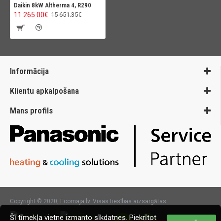
Daikin 8kW Altherma 4, R290
11 265.00€
15 651.35€
Informācija
Klientu apkalpošana
Mans profils
Copyright © 2020, Ecomaja.lv. Visas tiesības aizsargātas
Šī tīmekļa vietne izmanto sīkdatnes. Piekrītot