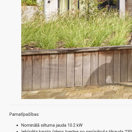
Pamatīpašības:
Nominālā siltuma jauda 10.2 kW
Iebūvēta karsta ūdens tvertne no nerūsējoša tērauda 23