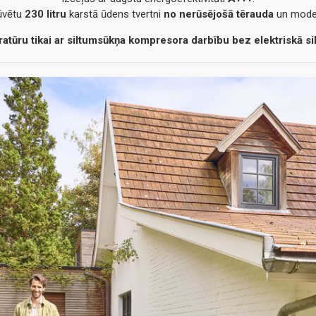
būvētu
230 litru
karstā ūdens tvertni
no nerūsējošā tērauda
un moder
ūru tikai ar siltumsūkņa kompresora darbību bez elektriskā sil