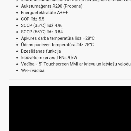
Aukstumaģents R290 (Propane)
Energoefektivitāte A+++
COP līdz 5.5
SCOP (35°C) līdz 4.96
SCOP (55°C) līdz 3.84
Apkures darba temperatūra līdz −28°C
Ūdens padeves temperatūra līdz 75°C
Dzesēšanas funkcija
Iebūvēts rezerves TENs 9 kW
Vadība - 5" Touchscreen MMI ar krievu un latviešu valodu
Wi-Fi vadība