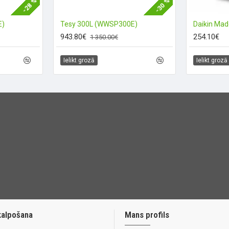
-28 %
-30 %
E)
Tesy 300L (WWSP300E)
943.80€
254.10€
1 350.00€
Ielikt grozā
Ielikt grozā
kalpošana
Mans profils