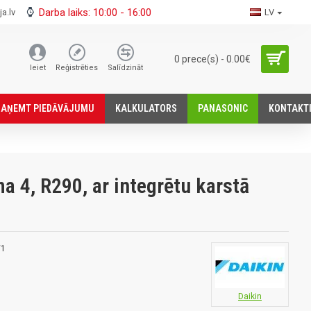
Darba laiks: 10:00 - 16:00
a.lv
LV
0 prece(s) - 0.00€
Ieiet
Reģistrēties
Salīdzināt
SАŅEMT PIEDĀVĀJUMU
KALKULATORS
PANASONIC
KONTAKT
 4, R290, ar integrētu karstā
W1
Daikin