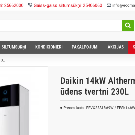
ņi: 25662000
Gaiss-gaiss siltumsūkņi: 25406060
info@ecomaj
S SILTUMSŪKŅI
KONDICIONIERI
PAKALPOJUMI
AKCIJAS
30L
Daikin 14kW Altherma
ūdens tvertni 230L
Preces kods:
EPVX23S18A9W / EPSK14A