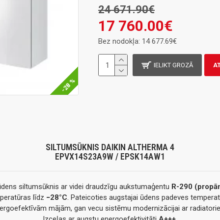
24 671.90€
17 760.00€
Bez nodokļa: 14 677.69€
IELIKT GROZĀ
A
-28 %
SILTUMSŪKNIS DAIKIN ALTHERMA 4
EPVX14S23A9W / EPSK14AW1
dens siltumsūknis ar videi draudzīgu aukstumaģentu
R-290 (propā
mperatūras līdz
−28°C
. Pateicoties augstajai ūdens padeves temperat
ergoefektīvām mājām, gan vecu sistēmu modernizācijai ar radiatori
Izceļas ar augstu energoefektivitāti
A+++
.