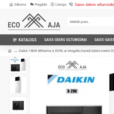
Gaiss-ūdens siltumsūk
Sākums
Piegāde
Līzings
KATALOGS
GAISS-ŪDENS SILTUMSŪKŅI
GAISS-GAIS
Daikin 14kW Altherma 4, R290, ar integrētu karstā ūdens tvertni 2