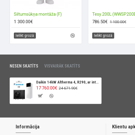
Siltumsūkņa montāža (F)
Tesy 200L (WWSP200
1 300.00€
786.50€
1 100.00€
Ielikt grozā
Ielikt grozā
NESEN SKATĪTS
VISVAIRĀK SKATĪTS
Daikin 14kW Altherma 4, R290, ar integrētu karstā ūdens tvertni 230L
17 760.00€
24 671.90€
Informācija
Klientu ap