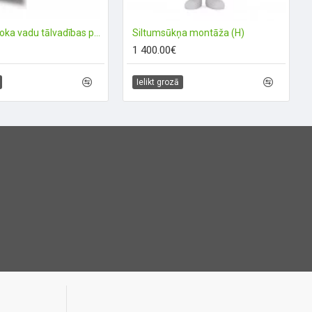
Daikin Madoka vadu tālvadības pults
Siltumsūkņa montāža (H)
1 400.00€
Ielikt grozā