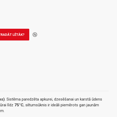
TRADĀT LĒTĀK?
ns)
. Sistēma paredzēta apkurei, dzesēšanai un karstā ūdens
ūrai līdz
75°C
, siltumsūknis ir ideāli piemērots gan jaunām
em.