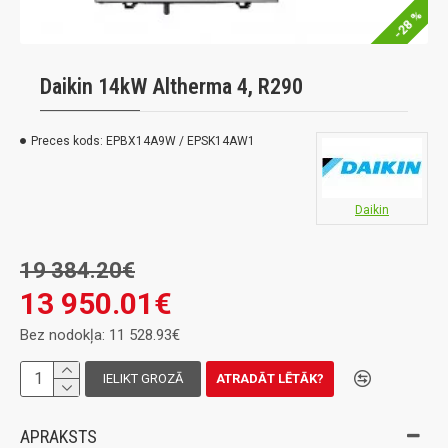
-28 %
Daikin 14kW Altherma 4, R290
Preces kods:
EPBX14A9W / EPSK14AW1
Daikin
19 384.20€
13 950.01€
Bez nodokļa: 11 528.93€
IELIKT GROZĀ
ATRADĀT LĒTĀK?
APRAKSTS