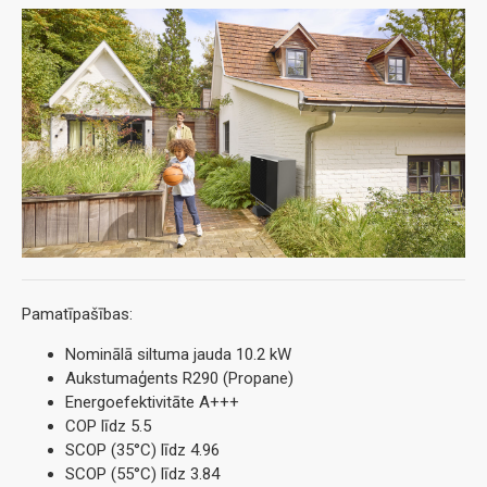
Pamatīpašības:
Nominālā siltuma jauda 10.2 kW
Aukstumaģents R290 (Propane)
Energoefektivitāte A+++
COP līdz 5.5
SCOP (35°C) līdz 4.96
SCOP (55°C) līdz 3.84