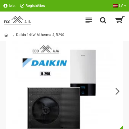
Ieiet
Reģistrēties
LV
Daikin 14kW Altherma 4, R290