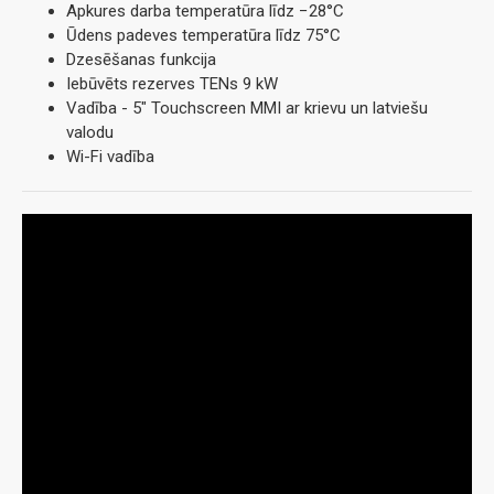
Apkures darba temperatūra līdz −28°C
Ūdens padeves temperatūra līdz 75°C
Dzesēšanas funkcija
Iebūvēts rezerves TENs 9 kW
Vadība - 5" Touchscreen MMI ar krievu un latviešu
valodu
Wi-Fi vadība