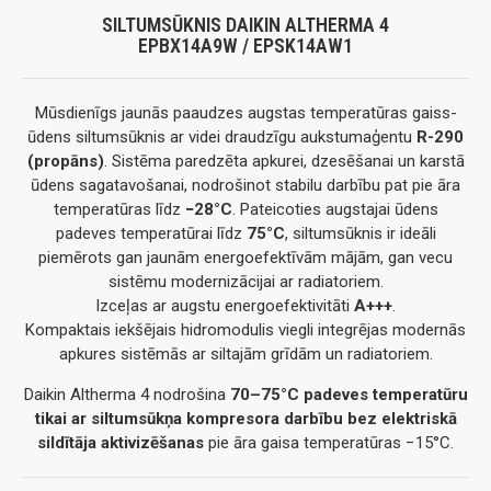
SILTUMSŪKNIS DAIKIN ALTHERMA 4
EPBX14A9W / EPSK14AW1
Mūsdienīgs jaunās paaudzes augstas temperatūras gaiss-
ūdens siltumsūknis ar videi draudzīgu aukstumaģentu
R-290
(propāns)
. Sistēma paredzēta apkurei, dzesēšanai un karstā
ūdens sagatavošanai, nodrošinot stabilu darbību pat pie āra
temperatūras līdz
−28°C
. Pateicoties augstajai ūdens
padeves temperatūrai līdz
75°C
, siltumsūknis ir ideāli
piemērots gan jaunām energoefektīvām mājām, gan vecu
sistēmu modernizācijai ar radiatoriem.
Izceļas ar augstu energoefektivitāti
A+++
.
Kompaktais iekšējais hidromodulis viegli integrējas modernās
apkures sistēmās ar siltajām grīdām un radiatoriem.
Daikin Altherma 4 nodrošina
70–75°C padeves temperatūru
tikai ar siltumsūkņa kompresora darbību bez elektriskā
sildītāja aktivizēšanas
pie āra gaisa temperatūras −15°C.