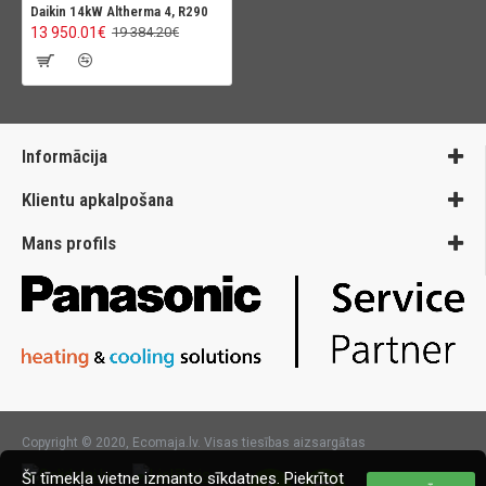
Daikin 14kW Altherma 4, R290
13 950.01€
19 384.20€
Informācija
Klientu apkalpošana
Mans profils
Copyright © 2020, Ecomaja.lv. Visas tiesības aizsargātas
Šī tīmekļa vietne izmanto sīkdatnes. Piekrītot