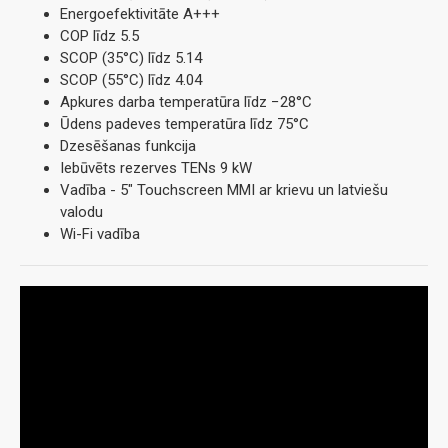
Energoefektivitāte A+++
COP līdz 5.5
SCOP (35°C) līdz 5.14
SCOP (55°C) līdz 4.04
Apkures darba temperatūra līdz −28°C
Ūdens padeves temperatūra līdz 75°C
Dzesēšanas funkcija
Iebūvēts rezerves TENs 9 kW
Vadība - 5" Touchscreen MMI ar krievu un latviešu
valodu
Wi-Fi vadība