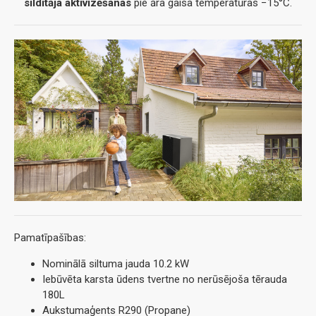
sildītāja aktivizēšanas
pie āra gaisa temperatūras −15°C.
Pamatīpašības:
Nominālā siltuma jauda 10.2 kW
Iebūvēta karsta ūdens tvertne no nerūsējoša tērauda
180L
Aukstumaģents R290 (Propane)