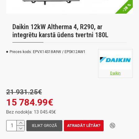
-28 %
Daikin 12kW Altherma 4, R290, ar
integrētu karstā ūdens tvertni 180L
Preces kods:
EPVX14S18A9W / EPSK12AW1
Daikin
21 931.25€
15 784.99€
Bez nodokļa: 13 045.45€
IELIKT GROZĀ
ATRADĀT LĒTĀK?