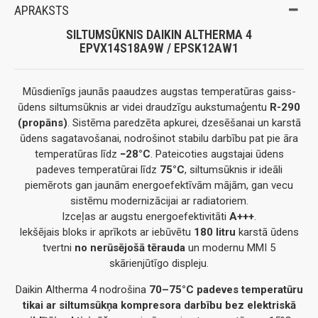
APRAKSTS
SILTUMSŪKNIS DAIKIN ALTHERMA 4
EPVX14S18A9W / EPSK12AW1
Mūsdienīgs jaunās paaudzes augstas temperatūras gaiss-
ūdens siltumsūknis ar videi draudzīgu aukstumaģentu
R-290
(propāns)
. Sistēma paredzēta apkurei, dzesēšanai un karstā
ūdens sagatavošanai, nodrošinot stabilu darbību pat pie āra
temperatūras līdz
−28°C
. Pateicoties augstajai ūdens
padeves temperatūrai līdz
75°C
, siltumsūknis ir ideāli
piemērots gan jaunām energoefektīvām mājām, gan vecu
sistēmu modernizācijai ar radiatoriem.
Izceļas ar augstu energoefektivitāti
A+++
.
Iekšējais bloks ir aprīkots ar iebūvētu
180 litru
karstā ūdens
tvertni
no nerūsējošā tērauda
un modernu MMI 5
skārienjūtīgo displeju.
Daikin Altherma 4 nodrošina
70–75°C padeves temperatūru
tikai ar siltumsūkņa kompresora darbību bez elektriskā