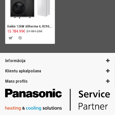
Daikin 12kW Altherma 4, R290, ar integrētu karstā ūdens tvertni 180L
15 784.99€
21 931.25€
Informācija
Klientu apkalpošana
Mans profils