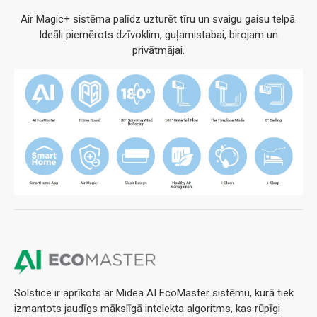
Air Magic+ sistēma palīdz uzturēt tīru un svaigu gaisu telpā.
Ideāli piemērots dzīvoklim, guļamistabai, birojam un
privātmājai.
Solstice ir aprīkots ar Midea AI EcoMaster sistēmu, kurā tiek
izmantots jaudīgs mākslīgā intelekta algoritms, kas rūpīgi