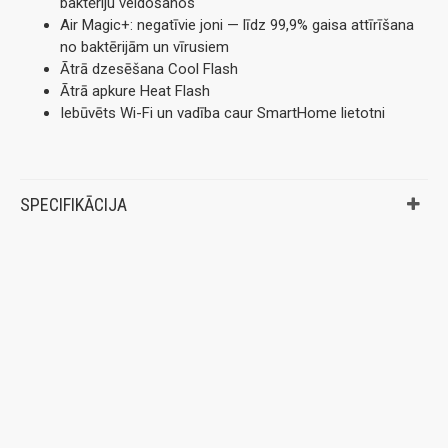
baktēriju veidošanos
Air Magic+: negatīvie joni — līdz 99,9% gaisa attīrīšana
no baktērijām un vīrusiem
Ātrā dzesēšana Cool Flash
Ātrā apkure Heat Flash
Iebūvēts Wi-Fi un vadība caur SmartHome lietotni
SPECIFIKĀCIJA