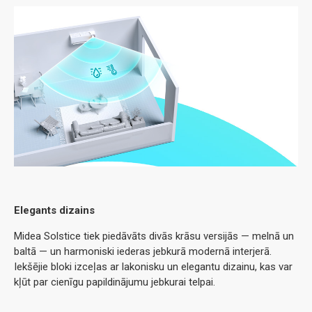
Elegants dizains
Midea Solstice tiek piedāvāts divās krāsu versijās — melnā un
baltā — un harmoniski iederas jebkurā modernā interjerā.
Iekšējie bloki izceļas ar lakonisku un elegantu dizainu, kas var
kļūt par cienīgu papildinājumu jebkurai telpai.