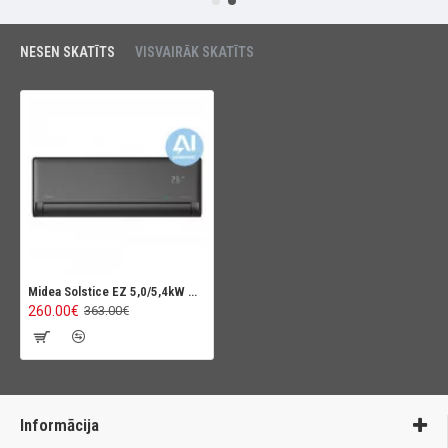
NESEN SKATĪTS
VISVAIRĀK SKATĪTS
Midea Solstice EZ 5,0/5,4kW Multisplit iekštelpu bloks (Melns)
260.00€
363.00€
Informācija