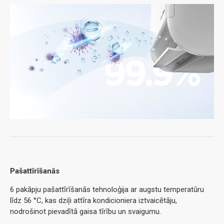
Pašattīrīšanās
6 pakāpju pašattīrīšanās tehnoloģija ar augstu temperatūru
līdz 56 °C, kas dziļi attīra kondicioniera iztvaicētāju,
nodrošinot pievadītā gaisa tīrību un svaigumu.