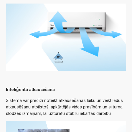
Inteliģentā atkausēšana
Sistēma var precīzi noteikt atkausēšanas laiku un veikt ledus
atkausēšanu atbilstoši apkārtējās vides prasībām un siltuma
slodzes izmaiņām, lai uzturētu stabilu iekārtas darbību.