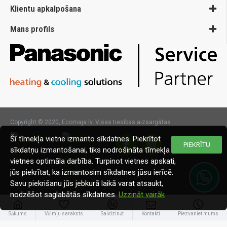
Klientu apkalpošana
Mans profils
Copyright © 2020, Ecomaja.lv. Visas tiesības aizsargātas
Šī tīmekļa vietne izmanto sīkdatnes. Piekrītot
PIEKRĪTU
sīkdatņu izmantošanai, tiks nodrošināta tīmekļa
vietnes optimāla darbība. Turpinot vietnes apskati,
jūs piekrītat, ka izmantosim sīkdatnes jūsu ierīcē.
Savu piekrišanu jūs jebkurā laikā varat atsaukt,
nodzēšot saglabātās sīkdatnes.
Uzzināt vairāk
Sākums
Vēlmju saraksts
Salīdzināt
Kontakti
Piezvaniet mums