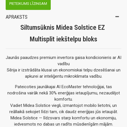
PIETEIKUMS LĪZINGAM
APRAKSTS
Siltumsūknis Midea Solstice EZ
Multisplit iekštelpu bloks
Jaunās paaudzes premium invertora gaisa kondicionieris ar AI
vadību
Sērija ir izstrādāta klusai un ekonomiskai telpu dzesēšanai un
apkurei ar inteliģentu mikroklimata vadību.
Pateicoties jaunākajai AI EcoMaster tehnoloģijai, tas
nodrošina vairāk nekā 30% enerģijas ietaupījumu, nezaudējot
komfortu.
Vadiet Midea Solstice viegli, izmantojot mobilo lietotni, un
reāllaikā sekojiet līdzi tam, cik daudz enerģijas jūs ietaupāt.
Midea Solstice — līdzsvars starp komfortu un ekonomiju,
iedvesmots no dabas un radīts mūsdienīgām mājām.