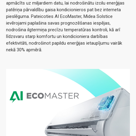
apmācīts uz miljardiem datu, lai nodrošinātu izcilu enerģijas
patēriņa pārvaldību gaisa kondicionieros pat bez interneta
pieslēguma. Pateicoties AI EcoMaster, Midea Solstice
ievērojami paplašina savas prognozēšanas iespējas,
nodrošina ilgtermiņa precīzu temperatūras kontroli, kā arī
līdzsvaru starp komfortu un kondicioniera darbības
efektivitāti, nodrošinot papildu enerģijas ietaupījumu vairāk
nekā 30% apmērā.