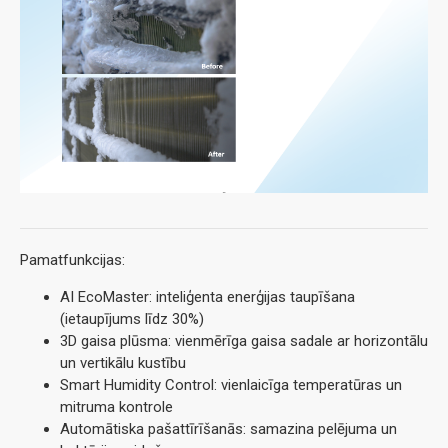
Pamatfunkcijas:
AI EcoMaster: inteliģenta enerģijas taupīšana
(ietaupījums līdz 30%)
3D gaisa plūsma: vienmērīga gaisa sadale ar horizontālu
un vertikālu kustību
Smart Humidity Control: vienlaicīga temperatūras un
mitruma kontrole
Automātiska pašattīrīšanās: samazina pelējuma un