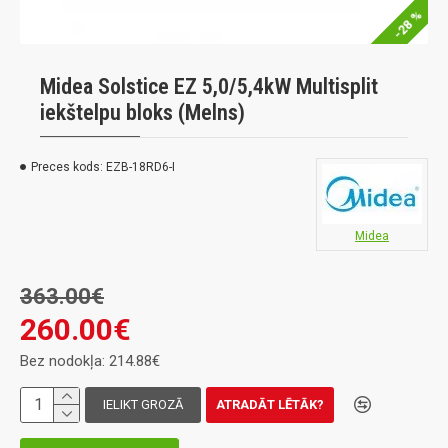
-28 %
Midea Solstice EZ 5,0/5,4kW Multisplit
iekštelpu bloks (Melns)
Preces kods:
EZB-18RD6-I
Midea
363.00€
260.00€
Bez nodokļa: 214.88€
IELIKT GROZĀ
ATRADĀT LĒTĀK?