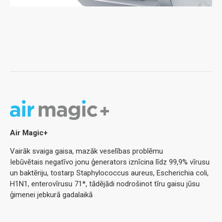
Air Magic+
Vairāk svaiga gaisa, mazāk veselības problēmu
Iebūvētais negatīvo jonu ģenerators iznīcina līdz 99,9% vīrusu
un baktēriju, tostarp Staphylococcus aureus, Escherichia coli,
H1N1, enterovīrusu 71*, tādējādi nodrošinot tīru gaisu jūsu
ģimenei jebkurā gadalaikā