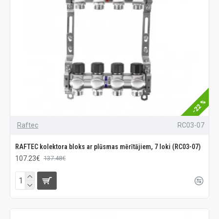
-22 %
Raftec
RC03-07
RAFTEC kolektora bloks ar plūsmas mērītājiem, 7 loki (RC03-07)
107.23€
137.48€