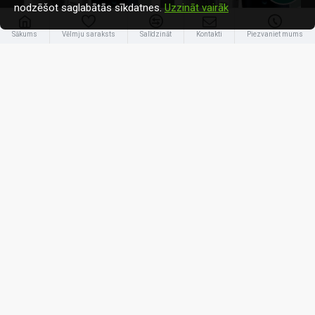
nodzēšot saglabātās sīkdatnes.
Uzzināt vairāk
Sākums
Vēlmju saraksts
Salīdzināt
Kontakti
Piezvaniet mums
Daikin 4kW Altherma 3
Daikin 6kW Altherma 3
5 142.50€
4 694.80€
7 163.20€
7 018.00€
Informācija
Klientu apkalpošana
Mans profils