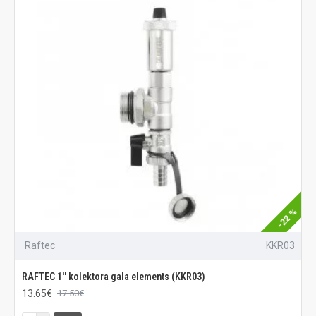
-22 %
Raftec
KKR03
RAFTEC 1'' kolektora gala elements (KKR03)
13.65€
17.50€