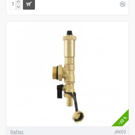
-22 %
Raftec
JKK03