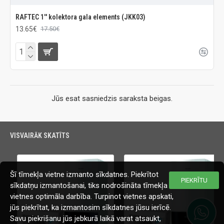
RAFTEC 1'' kolektora gala elements (JKK03)
13.65€
17.50€
Jūs esat sasniedzis saraksta beigas.
VISVAIRĀK SKATĪTS
Šī tīmekļa vietne izmanto sīkdatnes. Piekrītot
PIEKRĪTU
sīkdatņu izmantošanai, tiks nodrošināta tīmekļa
vietnes optimāla darbība. Turpinot vietnes apskati,
jūs piekrītat, ka izmantosim sīkdatnes jūsu ierīcē.
Savu piekrišanu jūs jebkurā laikā varat atsaukt,