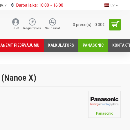
Darba laiks: 10:00 - 16:00
a.lv
LV
0 prece(s) - 0.00€
Ieiet
Reģistrēties
Salīdzināt
SАŅEMT PIEDĀVĀJUMU
KALKULATORS
PANASONIC
KONTAKT
 (Nanoe X)
Panasonic