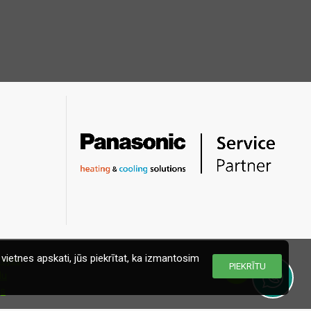
vietnes apskati, jūs piekrītat, ka izmantosim
PIEKRĪTU