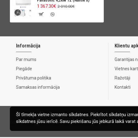
Panasonic 4,2kW TZ (Nanoe X)
1 367.30€
2 010.00€
Informācija
Klientu ap
Par mums
Garantijas 
Piegāde
Vietnes kar
Privātuma politika
Ražotāji
Samaksas informācija
Kontakti
Šī tīmekļa vietne izmanto sīkdatnes. Piekrītot sīkdatņu izman
sīkdatnes jūsu ierīcē. Savu piekrišanu jūs jebkurā laikā vara
Copyright © 2020, Ecomaja.lv. Visas tiesības aizsargātas