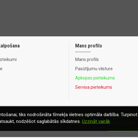
kalpošana
Mans profils
noteikumi
Mans profils
te
Pasūtījumu vēsture
Apkopes pieteikums
Servisa pieteikums
tošanai, tiks nodrošināta tīmekļa vietnes optimāla darbība. Turpinot 
t atsaukt, nodzēšot saglabātās sīkdatnes.
Uzzināt vairāk