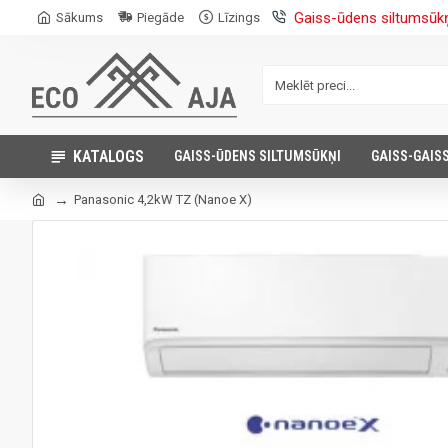
Gaiss-ūdens siltumsūk
Sākums
Piegāde
Līzings
KATALOGS
GAISS-ŪDENS SILTUMSŪKŅI
GAISS-GAIS
Panasonic 4,2kW TZ (Nanoe X)