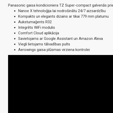
Panasonic gaisa kondicioniera TZ Super-compact galvenās prie
Nanoe X tehnoloģija lai nodrošinātu 24/7 aizsardzību
Kompakts un elegants dizains ar tikai 779 mm platumu
Aukstumaģents R32
Integrēts WiFi modulis
Comfort Cloud aplikācija
Savietojams ar Google Assistant un Amazon Alexa
Viegli lietojams tālvadības pults
Aerowings gaisa plūsmas virziena kontrolei