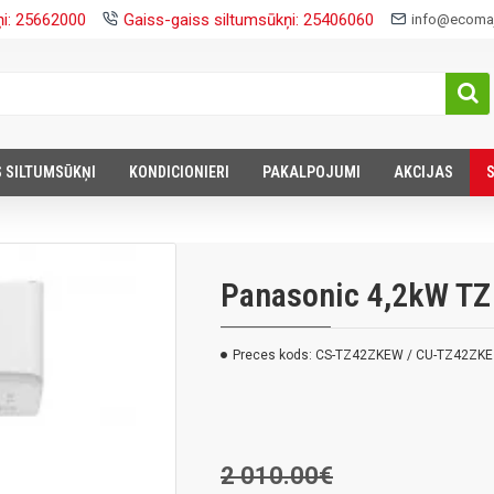
ņi: 25662000
Gaiss-gaiss siltumsūkņi: 25406060
info@ecomaj
S SILTUMSŪKŅI
KONDICIONIERI
PAKALPOJUMI
AKCIJAS
Panasonic 4,2kW TZ
Preces kods:
CS-TZ42ZKEW / CU-TZ42ZKE
2 010.00€