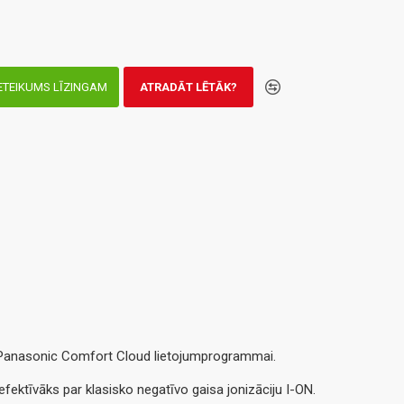
ETEIKUMS LĪZINGAM
ATRADĀT LĒTĀK?
ties Panasonic Comfort Cloud lietojumprogrammai.
fektīvāks par klasisko negatīvo gaisa jonizāciju I-ON.