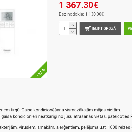
1 367.30€
Bez nodokļa: 1 130.00€
IELIKT GROZĀ
PI
-32 %
ieriem tirgū. Gaisa kondicionēšana vismazākajām mājas vietām.
lēt gaisa kondicionieri neatkarīgi no jūsu atrašanās vietas, pateico
kterijām, vīrusiem, smakām, alerģentiem, pelējuma u.tt. 1000 reizes e