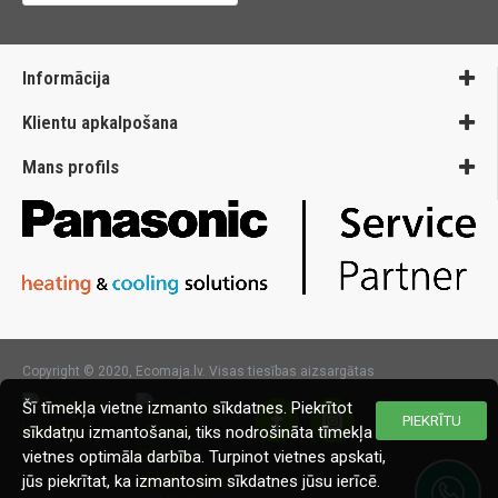
Informācija
Klientu apkalpošana
Mans profils
Copyright © 2020, Ecomaja.lv. Visas tiesības aizsargātas
Šī tīmekļa vietne izmanto sīkdatnes. Piekrītot
PIEKRĪTU
sīkdatņu izmantošanai, tiks nodrošināta tīmekļa
vietnes optimāla darbība. Turpinot vietnes apskati,
jūs piekrītat, ka izmantosim sīkdatnes jūsu ierīcē.