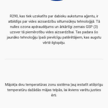
R290, kas tiek uzskatīts par dabisku aukstuma aģentu, ir
atbildīgs par vides aizsardzību siltumsūkņu tehnoloģijā. Tā
nulles ozona apdraudējums un ārkārtīgi zemais GSP (3)
uzsver tā piemērotību vides aizsardzībai. Tas padara šo
jaunāko tehnoloģiju īpaši pievilcīgu patērētājiem, kas augstu
vērtē ilgtspēju.
Mājokļa divu temperatūras zonu sistēma ļauj iestatīt atšķirīgu
temperatūru dažādās mājas telpās, lai ikviens varētu justies
ērti.