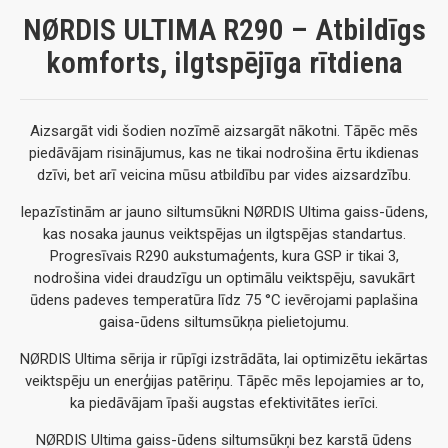
NØRDIS ULTIMA R290 – Atbildīgs
komforts, ilgtspējīga rītdiena
Aizsargāt vidi šodien nozīmē aizsargāt nākotni. Tāpēc mēs
piedāvājam risinājumus, kas ne tikai nodrošina ērtu ikdienas
dzīvi, bet arī veicina mūsu atbildību par vides aizsardzību.
Iepazīstinām ar jauno siltumsūkni NØRDIS Ultima gaiss-ūdens,
kas nosaka jaunus veiktspējas un ilgtspējas standartus.
Progresīvais R290 aukstumaģents, kura GSP ir tikai 3,
nodrošina videi draudzīgu un optimālu veiktspēju, savukārt
ūdens padeves temperatūra līdz 75 °C ievērojami paplašina
gaisa-ūdens siltumsūkņa pielietojumu.
NØRDIS Ultima sērija ir rūpīgi izstrādāta, lai optimizētu iekārtas
veiktspēju un enerģijas patēriņu. Tāpēc mēs lepojamies ar to,
ka piedāvājam īpaši augstas efektivitātes ierīci.
NØRDIS Ultima gaiss-ūdens siltumsūkņi bez karstā ūdens