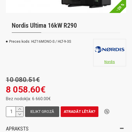
-20 %
Nordis Ultima 16kW R290
Preces kods:
HLT16MONO-S / HLT-9-3S
Nordis
10 080.51€
8 058.60€
Bez nodokļa: 6 660.00€
IELIKT GROZĀ
ATRADĀT LĒTĀK?
APRAKSTS