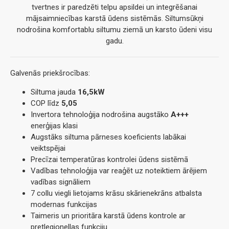
tvertnes ir paredzēti telpu apsildei un integrēšanai
mājsaimniecības karstā ūdens sistēmās. Siltumsūkņi
nodrošina komfortablu siltumu ziemā un karsto ūdeni visu
gadu.
Galvenās priekšrocības:
Siltuma jauda
16,5kW
COP līdz
5,05
Invertora tehnoloģija nodrošina augstāko
A+++
enerģijas klasi
Augstāks siltuma pārneses koeficients labākai
veiktspējai
Precīzai temperatūras kontrolei ūdens sistēmā
Vadības tehnoloģija var reaģēt uz noteiktiem ārējiem
vadības signāliem
7 collu viegli lietojams krāsu skārienekrāns atbalsta
modernas funkcijas
Taimeris un prioritāra karstā ūdens kontrole ar
pretlegionellas funkciju