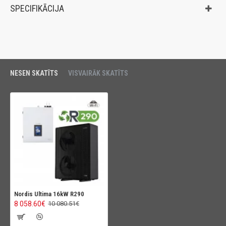
SPECIFIKĀCIJA
NESEN SKATĪTS
VISVAIRĀK SKATĪTS
Nordis Ultima 16kW R290
8 058.60€
10 080.51€