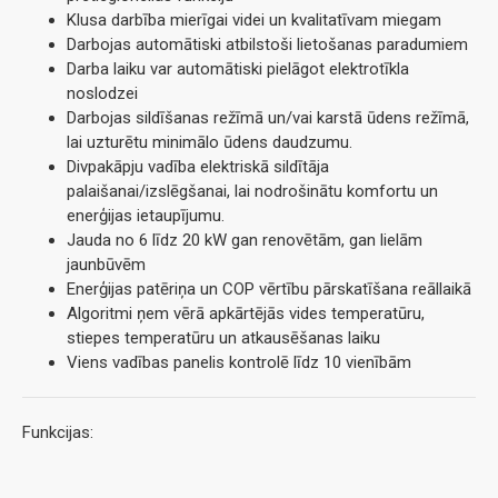
Klusa darbība mierīgai videi un kvalitatīvam miegam
Darbojas automātiski atbilstoši lietošanas paradumiem
Darba laiku var automātiski pielāgot elektrotīkla
noslodzei
Darbojas sildīšanas režīmā un/vai karstā ūdens režīmā,
lai uzturētu minimālo ūdens daudzumu.
Divpakāpju vadība elektriskā sildītāja
palaišanai/izslēgšanai, lai nodrošinātu komfortu un
enerģijas ietaupījumu.
Jauda no 6 līdz 20 kW gan renovētām, gan lielām
jaunbūvēm
Enerģijas patēriņa un COP vērtību pārskatīšana reāllaikā
Algoritmi ņem vērā apkārtējās vides temperatūru,
stiepes temperatūru un atkausēšanas laiku
Viens vadības panelis kontrolē līdz 10 vienībām
Funkcijas: