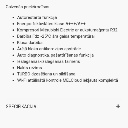
Galvenās priekšrocības:
Autorestarta funkcija
Energoefektivitātes klase A+++/A++
Kompresori Mitsubishi Electric ar aukstumaģentu R32
Darbība līdz -25°C āra gaisa temperatūrai
Klusa darbība
Ārējā bloka antikorozijas apstrāde
Auto diagnostika, pašattīrīšanas funkcija
Ieslēgšanas-izslēgšanas taimeris
Nakts režīms
TURBO dzesēšana un sildīšana
Wi-Fi attālinātā kontrole MELCloud iekļauts komplektā
SPECIFIKĀCIJA