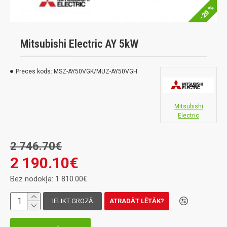
-20 %
Mitsubishi Electric AY 5kW
Preces kods:
MSZ-AY50VGK/MUZ-AY50VGH
Mitsubishi
Electric
2 746.70€
2 190.10€
Bez nodokļa: 1 810.00€
IELIKT GROZĀ
ATRADĀT LĒTĀK?