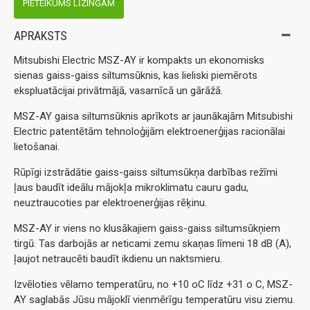
PIETEIKUMS LĪZINGAM
APRAKSTS
Mitsubishi Electric MSZ-AY ir kompakts un ekonomisks
sienas gaiss-gaiss siltumsūknis, kas lieliski piemērots
ekspluatācijai privātmājā, vasarnīcā un gārāžā.
MSZ-AY gaisa siltumsūknis aprīkots ar jaunākajām Mitsubishi
Electric patentētām tehnoloģijām elektroenerģijas racionālai
lietošanai.
Rūpīgi izstrādātie gaiss-gaiss siltumsūkņa darbības režīmi
ļaus baudīt ideālu mājokļa mikroklimatu cauru gadu,
neuztraucoties par elektroenerģijas rēķinu.
MSZ-AY ir viens no klusākajiem gaiss-gaiss siltumsūkņiem
tirgū. Tas darbojās ar neticami zemu skaņas līmeni 18 dB (A),
ļaujot netraucēti baudīt ikdienu un naktsmieru.
Izvēloties vēlamo temperatūru, no +10 oC līdz +31 o C, MSZ-
AY saglabās Jūsu mājoklī vienmērīgu temperatūru visu ziemu.