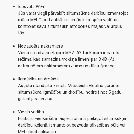
Iebūvēts WiFi
Jūs varat viegli pārvaldīt siltumsūkņa darbību izmantojot
mūsu MELCloud aplikāciju, iegūstot iespēju vadīt un
kontrolēt savu siltumsūkn atrodoties mājās vai ārpus
tās.
Netraucēts naktsmiers
Viena no advancētajām MSZ-AY funkcijām ir namts
režīms, kas samazina trokšņa līmeni par 3 dB (A)
netraucētam naktsmieram Jums un Jūsu ģimenei.
Ilgmūžība un drošiba
Augstu standartu zīmols Mitsubishi Electric garantē
siltumsūkņa ilgmūžību un drošību, nodrošinot 5 gadu
garantijas servisu.
Viegla vadība
Funkciju vienkāršība ļāuj ērti un ātri pielāgot siltimsūkņa
darbību ikdienā, izmantojot bezvada tālvadības pūlti vai
MELcloud aplikāciju.