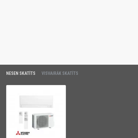
NESEN SKATĪTS
VISVAIRĀK SKATĪTS