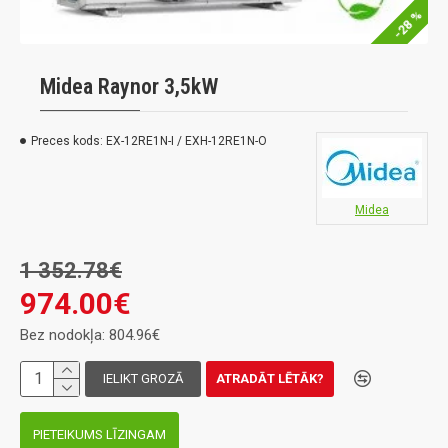
-28 %
Midea Raynor 3,5kW
Preces kods:
EX-12RE1N-I / EXH-12RE1N-O
Midea
1 352.78€
974.00€
Bez nodokļa: 804.96€
IELIKT GROZĀ
ATRADĀT LĒTĀK?
PIETEIKUMS LĪZINGAM