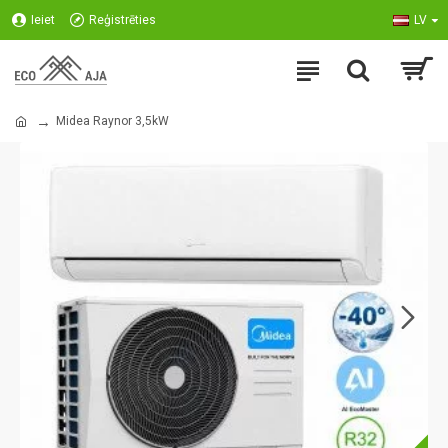
Ieiet
Reģistrēties
LV
Midea Raynor 3,5kW