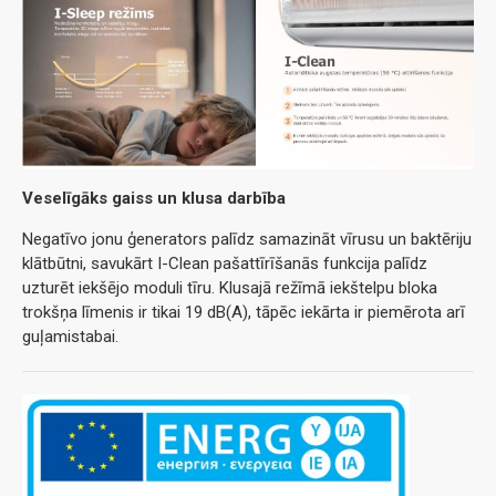
Veselīgāks gaiss un klusa darbība
Negatīvo jonu ģenerators palīdz samazināt vīrusu un baktēriju
klātbūtni, savukārt I-Clean pašattīrīšanās funkcija palīdz
uzturēt iekšējo moduli tīru. Klusajā režīmā iekštelpu bloka
trokšņa līmenis ir tikai 19 dB(A), tāpēc iekārta ir piemērota arī
guļamistabai.