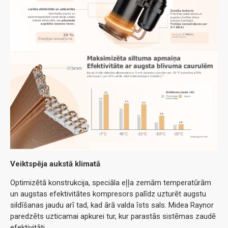
Veiktspēja aukstā klimatā
Optimizētā konstrukcija, speciāla eļļa zemām temperatūrām
un augstas efektivitātes kompresors palīdz uzturēt augstu
sildīšanas jaudu arī tad, kad ārā valda īsts sals. Midea Raynor
paredzēts uzticamai apkurei tur, kur parastās sistēmas zaudē
efektivitāti.