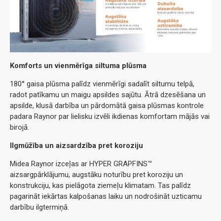
Komforts un vienmērīga siltuma plūsma
180° gaisa plūsma palīdz vienmērīgi sadalīt siltumu telpā,
radot patīkamu un maigu apsildes sajūtu. Ātrā dzesēšana un
apsilde, klusā darbība un pārdomātā gaisa plūsmas kontrole
padara Raynor par lielisku izvēli ikdienas komfortam mājās vai
birojā.
Ilgmūžība un aizsardzība pret koroziju
Midea Raynor izceļas ar HYPER GRAPFINS™
aizsargpārklājumu, augstāku noturību pret koroziju un
konstrukciju, kas pielāgota ziemeļu klimatam. Tas palīdz
pagarināt iekārtas kalpošanas laiku un nodrošināt uzticamu
darbību ilgtermiņā.