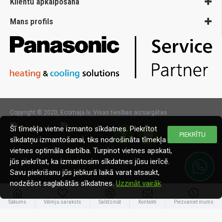
Klientu apkalpošana
Mans profils
Copyright © 2020, Ecomaja.lv. Visas tiesības aizsargātas
Šī tīmekļa vietne izmanto sīkdatnes. Piekrītot
PIEKRĪTU
sīkdatņu izmantošanai, tiks nodrošināta tīmekļa
vietnes optimāla darbība. Turpinot vietnes apskati,
jūs piekrītat, ka izmantosim sīkdatnes jūsu ierīcē.
Savu piekrišanu jūs jebkurā laikā varat atsaukt,
nodzēšot saglabātās sīkdatnes.
Uzzināt vairāk
Sākums
Vēlmju saraksts
Salīdzināt
Kontakti
Piezvaniet mums