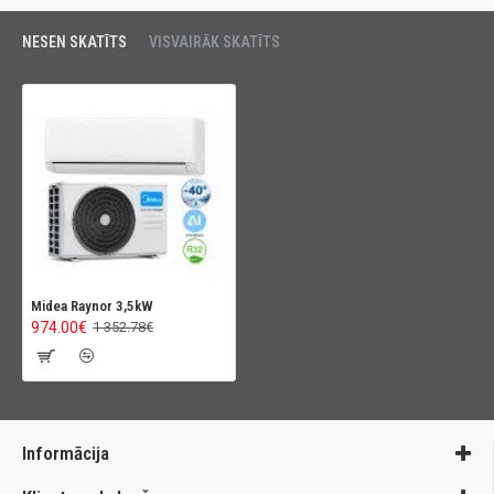
NESEN SKATĪTS
VISVAIRĀK SKATĪTS
Midea Raynor 3,5kW
974.00€
1 352.78€
Informācija