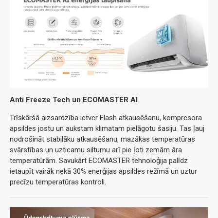
Anti Freeze Tech un ECOMASTER AI
Trīskāršā aizsardzība ietver Flash atkausēšanu, kompresora
apsildes jostu un aukstam klimatam pielāgotu šasiju. Tas ļauj
nodrošināt stabilāku atkausēšanu, mazākas temperatūras
svārstības un uzticamu siltumu arī pie ļoti zemām āra
temperatūrām. Savukārt ECOMASTER tehnoloģija palīdz
ietaupīt vairāk nekā 30% enerģijas apsildes režīmā un uztur
precīzu temperatūras kontroli.