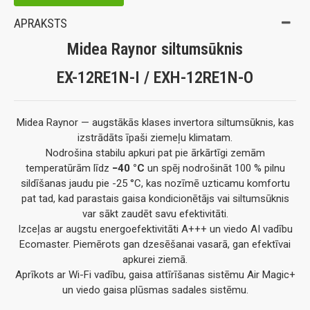
APRAKSTS
Midea Raynor siltumsūknis
EX-12RE1N-I / EXH-12RE1N-O
Midea Raynor — augstākās klases invertora siltumsūknis, kas
izstrādāts īpaši ziemeļu klimatam.
Nodrošina stabilu apkuri pat pie ārkārtīgi zemām
temperatūrām līdz
−40 °C
un spēj nodrošināt 100 % pilnu
sildīšanas jaudu pie -25 °C, kas nozīmē uzticamu komfortu
pat tad, kad parastais gaisa kondicionētājs vai siltumsūknis
var sākt zaudēt savu efektivitāti.
Izceļas ar augstu energoefektivitāti A+++ un viedo AI vadību
Ecomaster. Piemērots gan dzesēšanai vasarā, gan efektīvai
apkurei ziemā.
Aprīkots ar Wi-Fi vadību, gaisa attīrīšanas sistēmu Air Magic+
un viedo gaisa plūsmas sadales sistēmu.