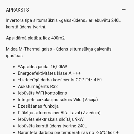
APRAKSTS
Invertora tipa siltumsūknis «gaiss-ūdens» ar iebuvētu 240L
karstā ūdens tvertni.
Apsildāmā platība: līdz 400m2.
Midea M-Thermal gaiss - ūdens siltumsūkņa galvenās
īpašības:
*
Apsildes jauda: 16,00kW
Energoefektivitātes klase A +++
*
Lietderīgā darba koeficients COP līdz 4.50
Aukstumaģents R32
Iebūvēts WiFi kontrolieris
Integrēts cirkulācijas sūknis Wilo (Vācija)
Dzesēšanas funkcija
Plākšņu siltummainis Alfa Laval (Zviedrija)
Iebūvēts elektriskais sildītājs 9kW
Iebūvēta karstā ūdens tvertne 240L
Garantēta darbība pie temperatūras no -25°C līdz +