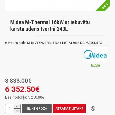
-28 %
Midea M-Thermal 16kW ar iebuvētu
karstā ūdens tvertni 240L
Preces kods:
MHA-V16W/D2RN8-B2 + HBT-A160/240CDS90GN8-B2
Midea
8 833.00€
6 352.50€
Bez nodokļa: 5 250.00€
IELIKT GROZĀ
ATRADĀT LĒTĀK?