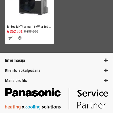
Midea M-Thermal 16kW ar iebuvētu karstā ūdens tvertni 240L
6 352.50€
8 833.00€
Informācija
Klientu apkalpošana
Mans profils