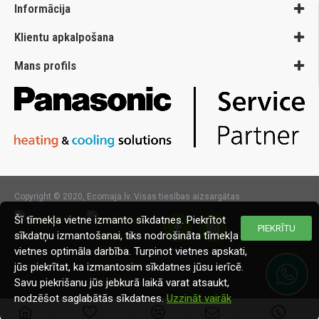
Informācija
Klientu apkalpošana
Mans profils
Copyright © 2020, Ecomaja.lv. Visas tiesības aizsargātas
Šī tīmekļa vietne izmanto sīkdatnes. Piekrītot
PIEKRĪTU
sīkdatņu izmantošanai, tiks nodrošināta tīmekļa
vietnes optimāla darbība. Turpinot vietnes apskati,
jūs piekrītat, ka izmantosim sīkdatnes jūsu ierīcē.
Savu piekrišanu jūs jebkurā laikā varat atsaukt,
nodzēšot saglabātās sīkdatnes.
Uzzināt vairāk