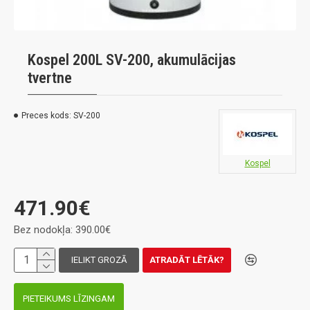
Kospel 200L SV-200, akumulācijas
tvertne
Preces kods:
SV-200
Kospel
471.90€
Bez nodokļa: 390.00€
IELIKT GROZĀ
ATRADĀT LĒTĀK?
PIETEIKUMS LĪZINGAM