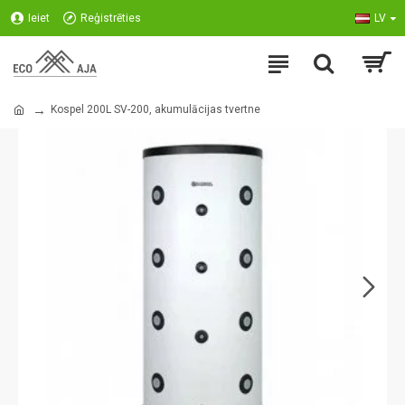
Ieiet
Reģistrēties
LV
Kospel 200L SV-200, akumulācijas tvertne