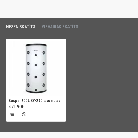
NESEN SKATĪTS
VISVAIRĀK SKATĪTS
Kospel 200L SV-200, akumulācijas tvertne
471.90€