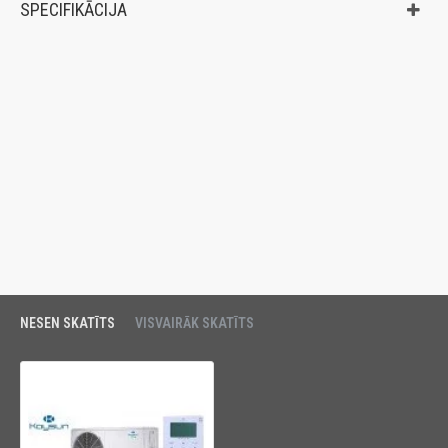
SPECIFIKĀCIJA
NESEN SKATĪTS
VISVAIRĀK SKATĪTS