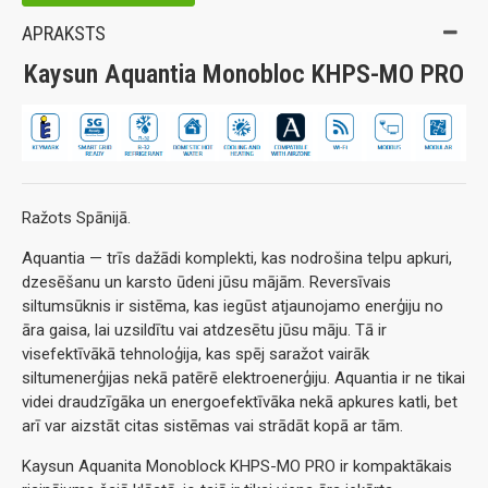
APRAKSTS
Kaysun Aquantia Monobloc KHPS-MO PRO
Ražots Spānijā.
Aquantia — trīs dažādi komplekti, kas nodrošina telpu apkuri,
dzesēšanu un karsto ūdeni jūsu mājām. Reversīvais
siltumsūknis ir sistēma, kas iegūst atjaunojamo enerģiju no
āra gaisa, lai uzsildītu vai atdzesētu jūsu māju. Tā ir
visefektīvākā tehnoloģija, kas spēj saražot vairāk
siltumenerģijas nekā patērē elektroenerģiju. Aquantia ir ne tikai
videi draudzīgāka un energoefektīvāka nekā apkures katli, bet
arī var aizstāt citas sistēmas vai strādāt kopā ar tām.
Kaysun Aquanita Monoblock KHPS-MO PRO ir kompaktākais