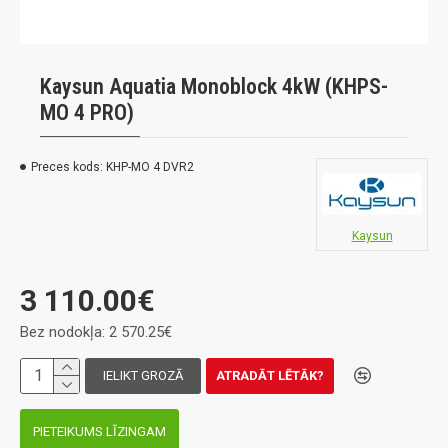
Kaysun Aquatia Monoblock 4kW (KHPS-
MO 4 PRO)
Preces kods:
KHP-MO 4 DVR2
Kaysun
3 110.00€
Bez nodokļa: 2 570.25€
IELIKT GROZĀ
ATRADĀT LĒTĀK?
PIETEIKUMS LĪZINGAM