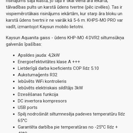
risinājums šajā klāstā, jo tajā ir tikai viena āra iekārta,
tālvadības pults un karstā ūdens tvertne (pēc izvēles). Tas ir
vispiemērotākais risinājums iekārtām, kur starp āra bloku un
karstā ūdens tvertni ir ne vairāk kā 5-6 m. KHPS-MO PRO var
vadīt, izmantojot Kaysun mobilo lietotni.
Kaysun Aquanita gaiss - ūdens KHP-MO 4 DVR2 siltumsūkņa
galvenās īpašības:
Apsildes jauda: 4,2kW
Energoefektivitātes klase A +++
Lietderīgā darba koeficients COP līdz 5.10
Aukstumaģents R32
Iebūvēts WiFi kontrolieris
Iebūvēts elektriskais sildītājs 3kW
Dzesēšanas funkcija
DC invertora kompresors
USB ports
Spēj nodrošināt siltumnesēja padeves temperatūru līdz
65°C
Garantēta darbība pie temperatūras no -25°C līdz +