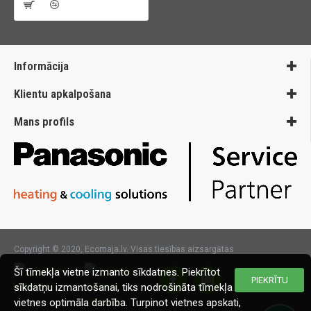
Informācija
Klientu apkalpošana
Mans profils
Copyright © 2020, Ecomaja.lv. Visas tiesības aizsargātas
Šī tīmekļa vietne izmanto sīkdatnes. Piekrītot
PIEKRĪTU
sīkdatņu izmantošanai, tiks nodrošināta tīmekļa
vietnes optimāla darbība. Turpinot vietnes apskati,