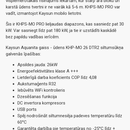
vispiemērotākais risinājums iekārtām, kur starp āra bloku un
karstā ūdens tvertni ir ne vairāk kā 5-6 m. KHPS-MO PRO var
vadīt, izmantojot Kaysun mobilo lietotni.
Šis ir KHPS-MO PRO lieljaudas diapazons, kas sasniedz pat 30
kW. Var sasniegt līdz pat 180 kW, ja tie ir uzstādīti kaskādē
bez papildu vadības ierīcēm.
Kaysun Aquanita gaiss - ūdens KHP-MO 26 DTR2 siltumsūkņa
galvenās īpašības:
Apsildes jauda: 26kW
Energoefektivitātes klase A +++
Lietderīgā darba koeficients COP līdz 4,08
Aukstumaģents R32
Iebūvēts WiFi kontrolieris
Dzesēšanas funkcija
DC invertora kompresors
USB ports
Spēj nodrošināt siltumnesēja padeves temperatūru līdz
60°C
Garantēta darbība pie temperatūras no -25°C līdz +