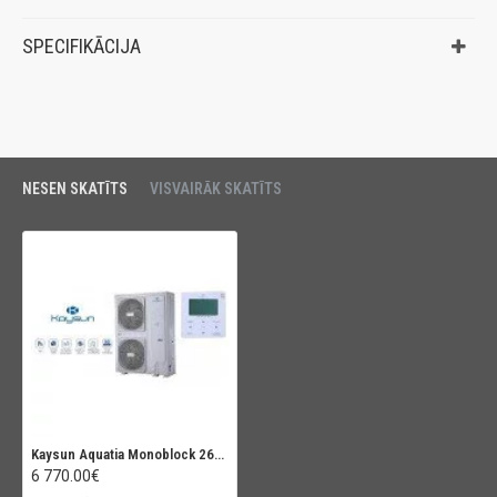
SPECIFIKĀCIJA
NESEN SKATĪTS
VISVAIRĀK SKATĪTS
Kaysun Aquatia Monoblock 26kW (KHPS-MO 26 PRO), 380V
6 770.00€