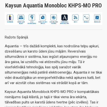
Kaysun Aquantia Monobloc KHPS-MO PRO
Ražots Spānijā.
Aquantia — trīs dažādi komplekti, kas nodrošina telpu apkuri,
dzesēšanu un karsto ūdeni jūsu mājām. Reversīvais
siltumsūknis ir sistēma, kas iegūst atjaunojamo enerģiju no
āra gaisa, lai uzsildītu vai atdzesētu jūsu māju. Tā ir
visefektīvākā tehnoloģija, kas spēj saražot vairāk
siltumenerģijas nekā patērē elektroenerģiju. Aquantia ir ne tikai
videi draudzīgāka un energoefektīvāka nekā apkures katli, bet
arī var aizstāt citas sistēmas vai strādāt kopā ar tām.
Kaysun Aquanita Monoblock KHPS-MO PRO ir kompaktākais
risinājums šajā klāstā, jo tajā ir tikai viena āra iekārta,
tālvadības pults un karstā ūdens tvertne (pēc izvēles). Tas ir