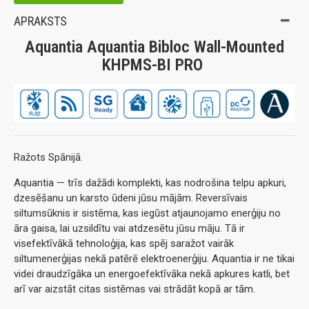
APRAKSTS
Aquantia Aquantia Bibloc Wall-Mounted
KHPMS-BI PRO
Ražots Spānijā.
Aquantia — trīs dažādi komplekti, kas nodrošina telpu apkuri,
dzesēšanu un karsto ūdeni jūsu mājām. Reversīvais
siltumsūknis ir sistēma, kas iegūst atjaunojamo enerģiju no
āra gaisa, lai uzsildītu vai atdzesētu jūsu māju. Tā ir
visefektīvākā tehnoloģija, kas spēj saražot vairāk
siltumenerģijas nekā patērē elektroenerģiju. Aquantia ir ne tikai
videi draudzīgāka un energoefektīvāka nekā apkures katli, bet
arī var aizstāt citas sistēmas vai strādāt kopā ar tām.