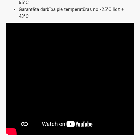
65°C
Garantēta darbība pie temperatūras no -25°C līdz +
43°C