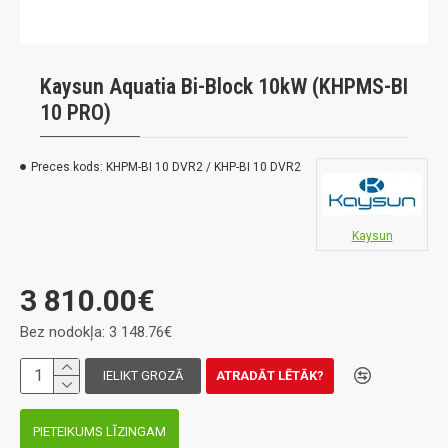
Kaysun Aquatia Bi-Block 10kW (KHPMS-BI
10 PRO)
Preces kods:
KHPM-BI 10 DVR2 / KHP-BI 10 DVR2
Kaysun
3 810.00€
Bez nodokļa: 3 148.76€
IELIKT GROZĀ
ATRADĀT LĒTĀK?
PIETEIKUMS LĪZINGAM