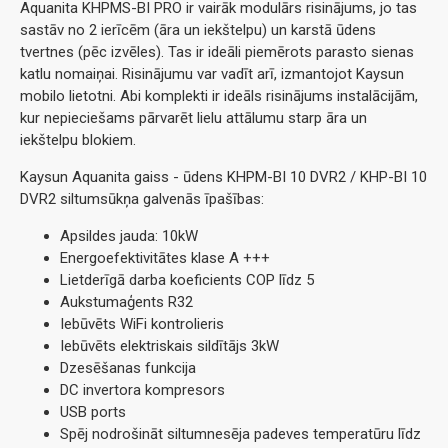
Aquanita KHPMS-BI PRO ir vairāk modulārs risinājums, jo tas
sastāv no 2 ierīcēm (āra un iekštelpu) un karstā ūdens
tvertnes (pēc izvēles). Tas ir ideāli piemērots parasto sienas
katlu nomaiņai. Risinājumu var vadīt arī, izmantojot Kaysun
mobilo lietotni. Abi komplekti ir ideāls risinājums instalācijām,
kur nepieciešams pārvarēt lielu attālumu starp āra un
iekštelpu blokiem.
Kaysun Aquanita gaiss - ūdens KHPM-BI 10 DVR2 / KHP-BI 10
DVR2 siltumsūkņa galvenās īpašības:
Apsildes jauda: 10kW
Energoefektivitātes klase A +++
Lietderīgā darba koeficients COP līdz 5
Aukstumaģents R32
Iebūvēts WiFi kontrolieris
Iebūvēts elektriskais sildītājs 3kW
Dzesēšanas funkcija
DC invertora kompresors
USB ports
Spēj nodrošināt siltumnesēja padeves temperatūru līdz