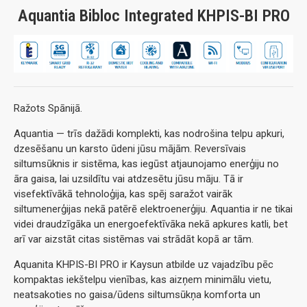
Aquantia Bibloc Integrated KHPIS-BI PRO
Ražots Spānijā.
Aquantia — trīs dažādi komplekti, kas nodrošina telpu apkuri,
dzesēšanu un karsto ūdeni jūsu mājām. Reversīvais
siltumsūknis ir sistēma, kas iegūst atjaunojamo enerģiju no
āra gaisa, lai uzsildītu vai atdzesētu jūsu māju. Tā ir
visefektīvākā tehnoloģija, kas spēj saražot vairāk
siltumenerģijas nekā patērē elektroenerģiju. Aquantia ir ne tikai
videi draudzīgāka un energoefektīvāka nekā apkures katli, bet
arī var aizstāt citas sistēmas vai strādāt kopā ar tām.
Aquanita KHPIS-BI PRO ir Kaysun atbilde uz vajadzību pēc
kompaktas iekštelpu vienības, kas aizņem minimālu vietu,
neatsakoties no gaisa/ūdens siltumsūkņa komforta un