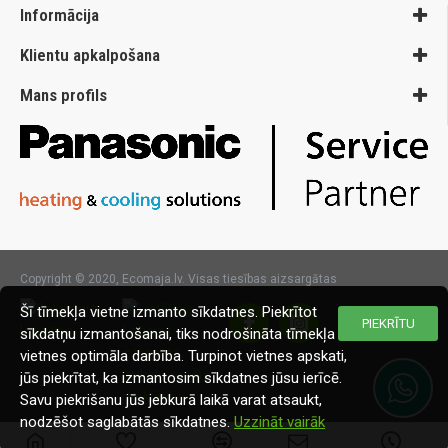
Informācija
Klientu apkalpošana
Mans profils
Copyright © 2020, Ecomaja.lv. Visas tiesības aizsargātas
Šī tīmekļa vietne izmanto sīkdatnes. Piekrītot
PIEKRĪTU
sīkdatņu izmantošanai, tiks nodrošināta tīmekļa
vietnes optimāla darbība. Turpinot vietnes apskati,
jūs piekrītat, ka izmantosim sīkdatnes jūsu ierīcē.
Savu piekrišanu jūs jebkurā laikā varat atsaukt,
nodzēšot saglabātās sīkdatnes.
Uzzināt vairāk