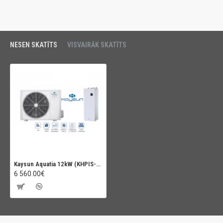
NESEN SKATĪTS
VISVAIRĀK SKATĪTS
Kaysun Aquatia 12kW (KHPIS-BI 12 PRO XL),ar iebuvētu karstā ūdens tvertni 240L
6 560.00€