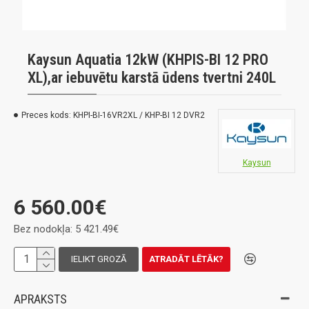
Kaysun Aquatia 12kW (KHPIS-BI 12 PRO
XL),ar iebuvētu karstā ūdens tvertni 240L
Preces kods:
KHPI-BI-16VR2XL / KHP-BI 12 DVR2
Kaysun
6 560.00€
Bez nodokļa: 5 421.49€
IELIKT GROZĀ
ATRADĀT LĒTĀK?
APRAKSTS