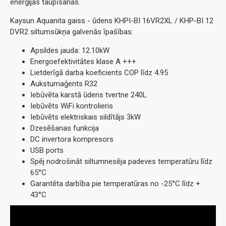
enerģijas taupīšanas.
Kaysun Aquanita gaiss - ūdens KHPI-BI 16VR2XL / KHP-BI 12
DVR2 siltumsūkņa galvenās īpašības:
Apsildes jauda: 12.10kW
Energoefektivitātes klase A +++
Lietderīgā darba koeficients COP līdz 4.95
Aukstumaģents R32
Iebūvēta karstā ūdens tvertne 240L
Iebūvēts WiFi kontrolieris
Iebūvēts elektriskais sildītājs 3kW
Dzesēšanas funkcija
DC invertora kompresors
USB ports
Spēj nodrošināt siltumnesēja padeves temperatūru līdz
65°C
Garantēta darbība pie temperatūras no -25°C līdz +
43°C