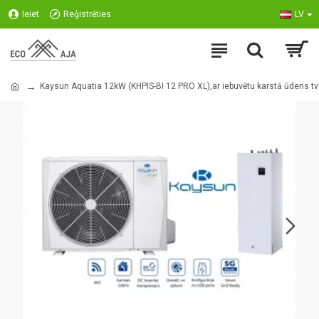
Ieiet
Reģistrēties
LV
Kaysun Aquatia 12kW (KHPIS-BI 12 PRO XL),ar iebuvētu karstā ūdens tv