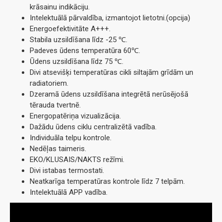
krāsainu indikāciju.
Intelektuālā pārvaldība, izmantojot lietotni.(opcija)
Energoefektivitāte A+++.
Stabila uzsildīšana līdz -25 ℃.
Padeves ūdens temperatūra 60℃.
Ūdens uzsildīšana līdz 75 ℃.
Divi atsevišķi temperatūras cikli siltajām grīdām un
radiatoriem.
Dzeramā ūdens uzsildīšana integrētā nerūsējošā
tērauda tvertnē.
Energopatēriņa vizualizācija.
Dažādu ūdens ciklu centralizētā vadība.
Individuāla telpu kontrole.
Nedēļas taimeris.
EKO/KLUSAIS/NAKTS režīmi.
Divi istabas termostati.
Neatkarīga temperatūras kontrole līdz 7 telpām.
Intelektuālā APP vadība.