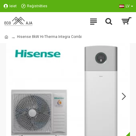
Ieiet
Reģistrēties
LV
Hisense 8kW Hi-Therma Integra Combi