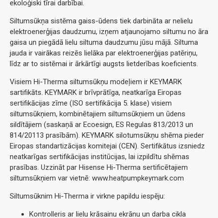
ekoloģiski tīrai darbībai.
Siltumsūkņa sistēma gaiss-ūdens tiek darbināta ar nelielu
elektroenerģijas daudzumu, izņem atjaunojamo siltumu no āra
gaisa un piegādā lielu siltuma daudzumu jūsu mājā. Siltuma
jauda ir vairākas reizēs lielāka par elektroenerģijas patēriņu,
līdz ar to sistēmai ir ārkārtīgi augsts lietderības koeficients.
Visiem Hi-Therma siltumsūkņu modeļiem ir KEYMARK
sartifikāts. KEYMARK ir brīvprātīga, neatkarīga Eiropas
sertifikācijas zīme (ISO sertifikācija 5. klase) visiem
siltumsūkņiem, kombinētajiem siltumsūkņiem un ūdens
sildītājiem (saskaņā ar Ecoesign, ES Regulas 813/2013 un
814/20113 prasībām). KEYMARK silotumsūkņu shēma pieder
Eiropas standartizācijas komitejai (CEN). Sertifikātus izsniedz
neatkarīgas sertifikācijas institūcijas, lai izpildītu shēmas
prasības. Uzzināt par Hisense Hi-Therma sertificētajiem
siltumsūkņiem var vietnē: www.heatpumpkeymark.com
Siltumsūknim Hi-Therma ir virkne papildu iespēju:
Kontrolleris ar lielu krāsainu ekrānu un darba cikla