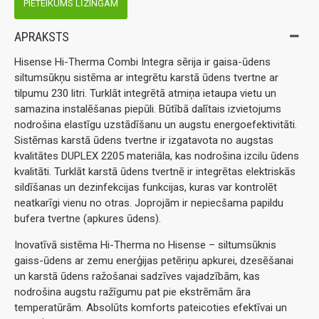
PIETEIKUMS LĪZINGAM
APRAKSTS
Hisense Hi-Therma Combi Integra sērija ir gaisa-ūdens
siltumsūkņu sistēma ar integrētu karstā ūdens tvertne ar
tilpumu 230 litri. Turklāt integrētā atmiņa ietaupa vietu un
samazina instalēšanas piepūli. Būtībā dalītais izvietojums
nodrošina elastīgu uzstādīšanu un augstu energoefektivitāti.
Sistēmas karstā ūdens tvertne ir izgatavota no augstas
kvalitātes DUPLEX 2205 materiāla, kas nodrošina izcilu ūdens
kvalitāti. Turklāt karstā ūdens tvertnē ir integrētas elektriskās
sildīšanas un dezinfekcijas funkcijas, kuras var kontrolēt
neatkarīgi vienu no otras. Joprojām ir nepiecšama papildu
bufera tvertne (apkures ūdens).
Inovatīvā sistēma Hi-Therma no Hisense – siltumsūknis
gaiss-ūdens ar zemu enerģijas petēriņu apkurei, dzesēšanai
un karstā ūdens ražošanai sadzīves vajadzībām, kas
nodrošina augstu ražīgumu pat pie ekstrēmām āra
temperatūrām. Absolūts komforts pateicoties efektīvai un