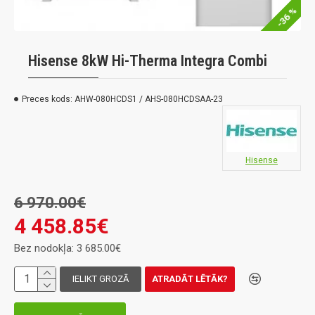
-36 %
Hisense 8kW Hi-Therma Integra Combi
Preces kods:
AHW-080HCDS1 / AHS-080HCDSAA-23
Hisense
6 970.00€
4 458.85€
Bez nodokļa: 3 685.00€
IELIKT GROZĀ
ATRADĀT LĒTĀK?