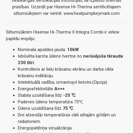
neatkarīgas sertifikācijas institūcijas, lai izpildītu shēmas
prasības. Uzzināt par Hisense Hi-Therma sertificētajiem
siltumsūkņiem var vietnē: www.heatpumpkeymark.com
Siltumsūknim Hisense Hi-Therma II Integra Combi ir virkne
papildu iespēju:
Nominala apsildes jauda:
10kW
Iebūvēta karsta ūdens tvertne no
nerūsējoša tērauda
230 litri
.
Kontrolleris ar lielu krāsainu ekrānu un darba cikla
krāsainu indikāciju.
Intelektuālā vadība, izmantojot lietotni.(Opcija)
Energoefektivitāte
A+++
.
Stabila uzsildīšana līdz
-25 ℃
.
Padeves ūdens temperatūra 75℃.
Ūdens uzsildīšana līdz
75 ℃
.
Divi atsevišķi temperatūras cikli siltajām grīdām un
radiatoriem.
Energopatēriņa vizualizācija.