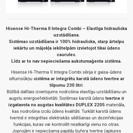
Hisense Hi-Therma II
Integra Combi
– Elastīga hidrauliska
uzstādīšana.
Sistēmas uzstādīšana ir 100% hidrauliska, starp ārtelpu
iekārtu un mājokļa iekštelpām izvietojot tikai ūdens
caurules.
Līdz ar to nav nepieciešama aukstumaģenta sistēma.
Hisense Hi-Therma II Integra Combi sērija ir gaisa-ūdens
siltumsūkņu
sistēma ar integrētu karstā ūdens tvertne ar
tilpumu 230 litri
.
Būtībā dalītais izvietojums nodrošina elastīgu uzstādīšanu un
augstu energoefektivitāti. Sistēmas karstā ūdens
tvertne ir
izgatavota no augstas kvalitātes DUPLEX 2205
materiāla,
kas nodrošina izcilu ūdens kvalitāti. Turklāt karstā ūdens
tvertnē ir integrētas elektriskās sildīšanas un dezinfekcijas
funkcijas, kuras var kontrolēt neatkarīgi vienu no otras.
Joprojām ir nepiecšama papildu bufera tvertne (apkures