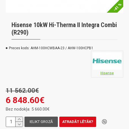
-41 %
Hisense 10kW Hi-Therma II Integra Combi
(R290)
Preces kods:
AHM-100HCWBAA-23 / AHW-100HCPB1
Hisense
11 562.00€
6 848.60€
Bez nodokļa: 5 660.00€
IELIKT GROZĀ
ATRADĀT LĒTĀK?