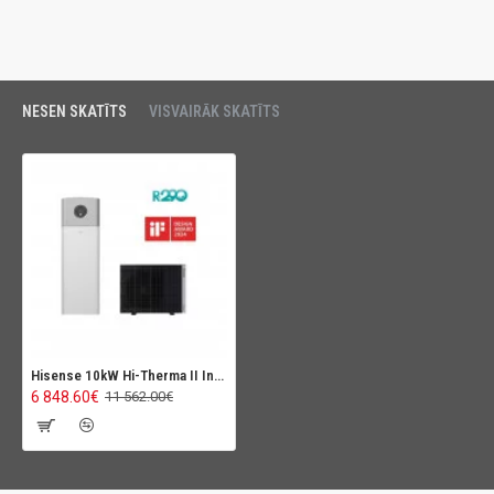
NESEN SKATĪTS
VISVAIRĀK SKATĪTS
Hisense 10kW Hi-Therma II Integra Combi (R290)
6 848.60€
11 562.00€