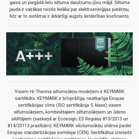
gaisa un piegādā lielu siltuma daudzumu jūsu mājā. Siltuma
jauda ir vairākas reizēs lielāka par elektroenerģijas patēriņu,
līdz ar to sistēmai ir ārkārtīgi augsts lietderības koeficients.
Visiem Hi-Therma siltumsūkņu modeļiem ir KEYMARK
sartifikāts. KEYMARK ir brīvprātīga, neatkarīga Eiropas
sertifikācijas zīme (ISO sertifikācija 5. klase) visiem
siltumsūkņiem, kombinētajiem siltumsūkņiem un ūdens
sildītājiem (saskaņā ar Ecoesign, ES Regulas 813/2013 un
814/20113 prasībām). KEYMARK silotumsūkņu shēma pieder
Eiropas standartizācijas komitejai (CEN). Sertifikātus izsniedz