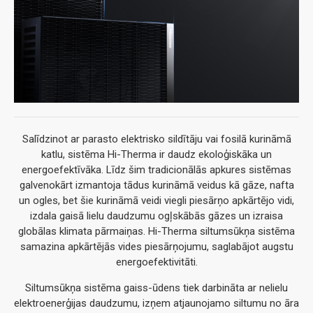
Salīdzinot ar parasto elektrisko sildītāju vai fosilā kurināmā
katlu, sistēma Hi-Therma ir daudz ekoloģiskāka un
energoefektīvāka. Līdz šim tradicionālās apkures sistēmas
galvenokārt izmantoja tādus kurināmā veidus kā gāze, nafta
un ogles, bet šie kurināmā veidi viegli piesārņo apkārtējo vidi,
izdala gaisā lielu daudzumu ogļskābās gāzes un izraisa
globālas klimata pārmaiņas. Hi-Therma siltumsūkņa sistēma
samazina apkārtējās vides piesārņojumu, saglabājot augstu
energoefektivitāti.
Siltumsūkņa sistēma gaiss-ūdens tiek darbināta ar nelielu
elektroenerģijas daudzumu, izņem atjaunojamo siltumu no āra