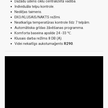
Dažādu ūdens ciklu centralizētā vadība.
Individuāla telpu kontrole.
Nedēļas taimeris.
EKO/KLUSAIS/NAKTS režīmi.
Neatkarīga temperatūras kontrole līdz 7 telpām.
Automātiska grīdas žāvēšanas programma.
Komforta baseina apsilde 24 -33 ℃.
Klusais darba režīms 8 DB (A).
Videi nekaitīgs aukstumaģents
R290
.