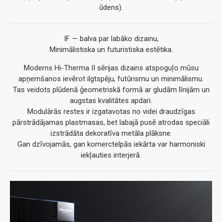
ūdens).
IF — balva par labāko dizainu,
Minimālistiska un futuristiska estētika.
Moderns Hi-Therma II sērijas dizains atspoguļo mūsu
apņemšanos ievērot ilgtspēju, futūrismu un minimālismu.
Tas veidots plūdenā ģeometriskā formā ar gludām līnijām un
augstas kvalitātes apdari.
Modulārās restes ir izgatavotas no videi draudzīgas
pārstrādājamas plastmasas, bet labajā pusē atrodas speciāli
izstrādāta dekoratīva metāla plāksne.
Gan dzīvojamās, gan komerctelpās iekārta var harmoniski
iekļauties interjerā.