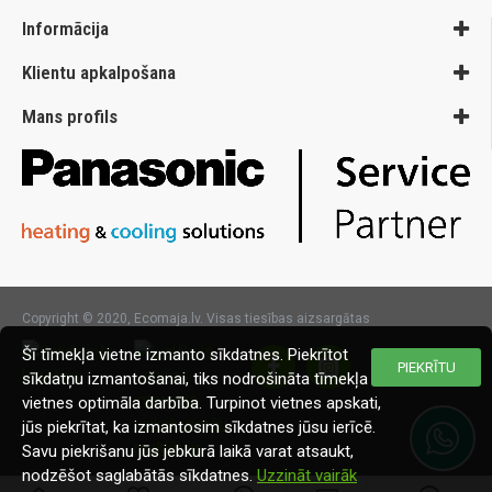
Informācija
Klientu apkalpošana
Mans profils
Copyright © 2020, Ecomaja.lv. Visas tiesības aizsargātas
Šī tīmekļa vietne izmanto sīkdatnes. Piekrītot
PIEKRĪTU
sīkdatņu izmantošanai, tiks nodrošināta tīmekļa
vietnes optimāla darbība. Turpinot vietnes apskati,
jūs piekrītat, ka izmantosim sīkdatnes jūsu ierīcē.
Savu piekrišanu jūs jebkurā laikā varat atsaukt,
nodzēšot saglabātās sīkdatnes.
Uzzināt vairāk