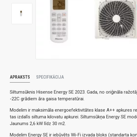
APRAKSTS
SPECIFIKĀCIJA
Siltumsūknis Hisense Energy SE 2023. Gada, no oriģināla ražot
-22C grādiem āra gaisa temperatūrai.
Modelim ir maksimāla energoefektivitātes klase A++ apkures rež
tas izdalīs siltuma kilovatu apkurei. Siltumsūkņa Energy SE model
Jaunums 2,6 kW līdz 30 m2.
Modelim Energy SE ir iebūvēts Wi-Fi izvada bloks (standarta kompl