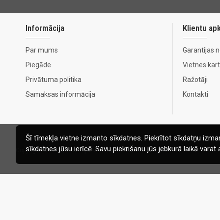
Informācija
Klientu ap
Par mums
Garantijas 
Piegāde
Vietnes kar
Privātuma politika
Ražotāji
Samaksas informācija
Kontakti
Šī tīmekļa vietne izmanto sīkdatnes. Piekrītot sīkdatņu izman
sīkdatnes jūsu ierīcē. Savu piekrišanu jūs jebkurā laikā vara
Copyright © 2020, Ecomaja.lv. Visas tiesības aizsargātas