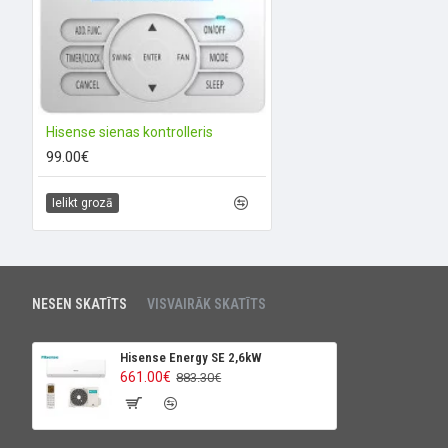
Hisense sienas kontrolleris
99.00€
Ielikt grozā
NESEN SKATĪTS
VISVAIRĀK SKATĪTS
Hisense Energy SE 2,6kW
661.00€
883.30€