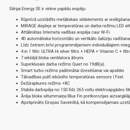
Sērijai Energy SE ir virkne papildu iespēju:
Rūpnīcā uzstādīts metāliskais sildelements ar ieslēgšanas 
MIRAGE displejs ar temperatūras un darba režīmu LED at
Attālinātas Interneta vadības iespēja caur W-Fi.
4D automātiska horizontālo un vertikālo žalūziju vadīšanas
Līdz četriem brīvi programmējamiem individuālajiem mie
4 in 1 filtri: ULTRA Hi silver filtrs + HEPA + Vitamin C + filt
7 iekšējā bloka ventilatora ātrumi.
Superklusais darba režīms Quiet no 19dB(a).
Smart turbo režīms paātrinātai dzesēšanai vai apsildei.
Tālvadības pultī iebūvēts temperatūras sensors I Feel.
Dežūrapkures režīms +8C
Stabila darbspēja no 150 līdz 265 voltu elektroapgādes tīk
Ārēja bloka siltummaiņa Blue Fin pretkorozijas aizsargklā
Apstiprināts Eiropas Saveinībā, kā kompensējamais uzstā