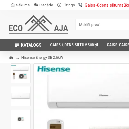
Gaiss-ūdens siltumsūk
Sākums
Piegāde
Līzings
KATALOGS
GAISS-ŪDENS SILTUMSŪKŅI
GAISS-GAIS
Hisense Energy SE 2,6kW