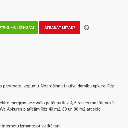
ETEIKUMS LĪZINGAM
ATRADĀT LĒTĀK?
mo parametru kopumu. Nodrošina efektīvu darbību apkurei līdz
ktroenerģijas sezonālo patēriņu līdz 4, 6 reizes mazāk, nekā
kWt. Apkures platībām līdz 40 m2, 60 un 80 m2 attiecīgi.
 Internetu izmantojot viedtālruni.