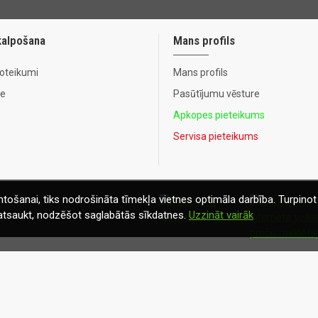
kalpošana
Mans profils
noteikumi
Mans profils
te
Pasūtījumu vēsture
Apkopes pieteikums
Servisa pieteikums
tošanai, tiks nodrošināta tīmekļa vietnes optimāla darbība. Turpinot 
t atsaukt, nodzēšot saglabātās sīkdatnes.
Uzzināt vairāk