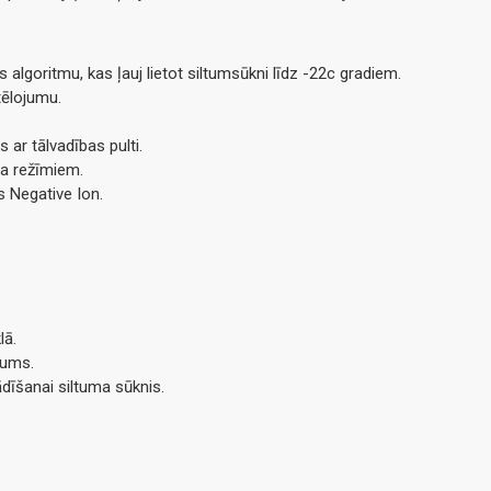
algoritmu, kas ļauj lietot siltumsūkni līdz -22с gradiem.
tēlojumu.
 ar tālvadības pulti.
ga režīmiem.
rs Negative Ion.
lā.
jums.
dīšanai siltuma sūknis.