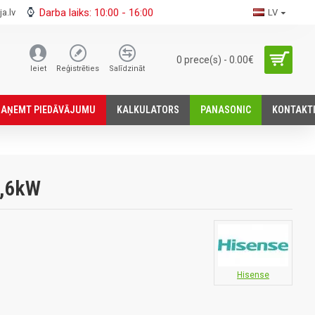
Darba laiks: 10:00 - 16:00
a.lv
LV
0 prece(s) - 0.00€
Ieiet
Reģistrēties
Salīdzināt
SАŅEMT PIEDĀVĀJUMU
KALKULATORS
PANASONIC
KONTAKT
2,6kW
Hisense