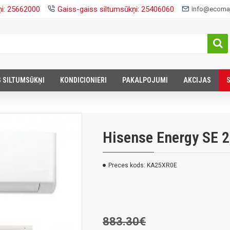
ņi: 25662000
Gaiss-gaiss siltumsūkņi: 25406060
info@ecomaj
S SILTUMSŪKŅI
KONDICIONIERI
PAKALPOJUMI
AKCIJAS
Hisense Energy SE 
Preces kods:
KA25XR0E
883.30€