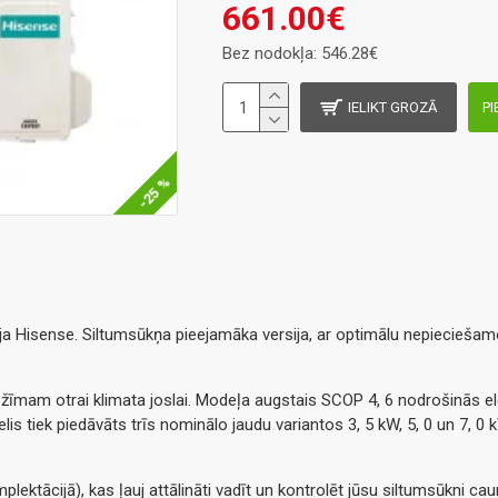
661.00€
Bez nodokļa: 546.28€
IELIKT GROZĀ
PI
-25 %
āja Hisense. Siltumsūkņa pieejamāka versija, ar optimālu nepiecieša
īmam otrai klimata joslai. Modeļa augstais SCOP 4, 6 nodrošinās ele
is tiek piedāvāts trīs nominālo jaudu variantos 3, 5 kW, 5, 0 un 7, 0 
ektācijā), kas ļauj attālināti vadīt un kontrolēt jūsu siltumsūkni caur