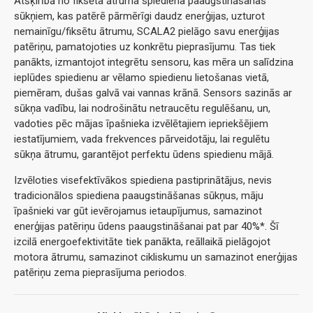
Atšķirībā no fiksēta ātruma spiediena paaugstināšanas
sūkņiem, kas patērē pārmērīgi daudz enerģijas, uzturot
nemainīgu/fiksētu ātrumu, SCALA2 pielāgo savu enerģijas
patēriņu, pamatojoties uz konkrētu pieprasījumu. Tas tiek
panākts, izmantojot integrētu sensoru, kas mēra un salīdzina
ieplūdes spiedienu ar vēlamo spiedienu lietošanas vietā,
piemēram, dušas galvā vai vannas krānā. Sensors sazinās ar
sūkņa vadību, lai nodrošinātu netraucētu regulēšanu, un,
vadoties pēc mājas īpašnieka izvēlētajiem iepriekšējiem
iestatījumiem, vada frekvences pārveidotāju, lai regulētu
sūkņa ātrumu, garantējot perfektu ūdens spiedienu mājā.
Izvēloties visefektīvākos spiediena pastiprinātājus, nevis
tradicionālos spiediena paaugstināšanas sūkņus, māju
īpašnieki var gūt ievērojamus ietaupījumus, samazinot
enerģijas patēriņu ūdens paaugstināšanai pat par 40%*. Šī
izcilā energoefektivitāte tiek panākta, reāllaikā pielāgojot
motora ātrumu, samazinot cikliskumu un samazinot enerģijas
patēriņu zema pieprasījuma periodos.