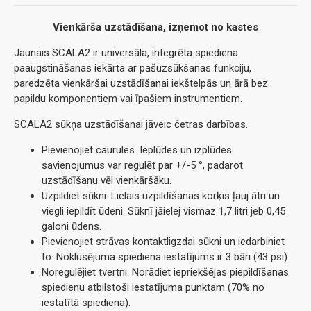
Vienkārša uzstādīšana, izņemot no kastes
Jaunais SCALA2 ir universāla, integrēta spiediena
paaugstināšanas iekārta ar pašuzsūkšanas funkciju,
paredzēta vienkāršai uzstādīšanai iekštelpās un ārā bez
papildu komponentiem vai īpašiem instrumentiem.
SCALA2 sūkņa uzstādīšanai jāveic četras darbības.
Pievienojiet caurules. Ieplūdes un izplūdes
savienojumus var regulēt par +/-5 °, padarot
uzstādīšanu vēl vienkāršāku.
Uzpildiet sūkni. Lielais uzpildīšanas korķis ļauj ātri un
viegli iepildīt ūdeni. Sūknī jāielej vismaz 1,7 litri jeb 0,45
galoni ūdens.
Pievienojiet strāvas kontaktligzdai sūkni un iedarbiniet
to. Noklusējuma spiediena iestatījums ir 3 bāri (43 psi).
Noregulējiet tvertni. Norādiet iepriekšējas piepildīšanas
spiedienu atbilstoši iestatījuma punktam (70% no
iestatītā spiediena).