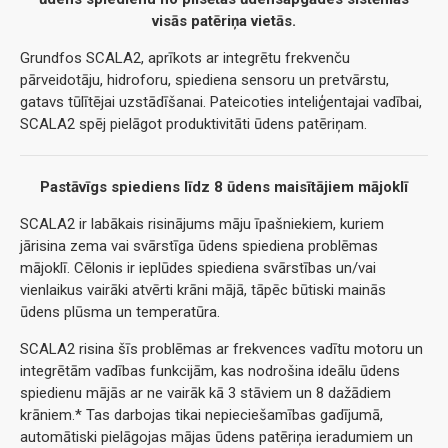
visās patēriņa vietās.
Grundfos SCALA2, aprīkots ar integrētu frekvenču
pārveidotāju, hidroforu, spiediena sensoru un pretvārstu,
gatavs tūlītējai uzstādīšanai. Pateicoties inteliģentajai vadībai,
SCALA2 spēj pielāgot produktivitāti ūdens patēriņam.
Pastāvīgs spiediens līdz 8 ūdens maisītājiem mājoklī
SCALA2 ir labākais risinājums māju īpašniekiem, kuriem
jārisina zema vai svārstīga ūdens spiediena problēmas
mājoklī. Cēlonis ir ieplūdes spiediena svārstības un/vai
vienlaikus vairāki atvērti krāni mājā, tāpēc būtiski mainās
ūdens plūsma un temperatūra.
SCALA2 risina šīs problēmas ar frekvences vadītu motoru un
integrētām vadības funkcijām, kas nodrošina ideālu ūdens
spiedienu mājās ar ne vairāk kā 3 stāviem un 8 dažādiem
krāniem.* Tas darbojas tikai nepieciešamības gadījumā,
automātiski pielāgojas mājas ūdens patēriņa ieradumiem un