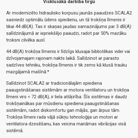
Visklusākā darbība tirgū
Ar modernizēto hidraulisko korpusu jaunās paaudzes SCALA2
sasniedz optimālu ūdens spiedienu, un tā trokšņa līmenis ir
tikai 44 dB(A). Tas ir skaņas jaudas samazinājums par 3 dB(A)
salīdzinājumā ar iepriekšējo paaudzi, radot par 50% mazāku
troksni cilvēka ausī.
44 dB(A) trokšņa līmenis ir līdzīgs klusajai bibliotēkas videi vai
dzīvojamajam rajonam nakts laikā. Salīdzinot ar parasto
sadzīves tehniku, trokšņa līmenis ir tik zems kā klusā trauku
mazgājamā mašīnā.*
Salīdzinot SCALA2 ar tradicionālajām spiediena
paaugstināšanas sistēmām ar motora ventilatoru un trokšņa
līmeni virs < 72 dB(A), ir liela atšķirība. Šīs sistēmas ir daudz
trokšņainākas par mūsdienu spiediena paaugstināšanas
sistēmām, radot diskomfortu gan mājās, gan ārpus tām.
Trokšņa līmeni rada vājā sūkņu tehnoloģija un motori ar
ventilatora dzesēšanu, kas veicina manāmas vibrācijas visā
sistēmā.