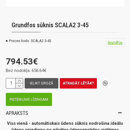
Grundfos sūknis SCALA2 3-45
Preces kods:
SCALA2 3-45
Grundfos
794.53€
Bez nodokļa: 656.64€
IELIKT GROZĀ
ATRADĀT LĒTĀK?
PIETEIKUMS LĪZINGAM
APRAKSTS
Viss vienā - automātiskais ūdens sūknis nodrošina ideālu
ūdens spiedienu no pilsētas ūdensapgādes sistēmas