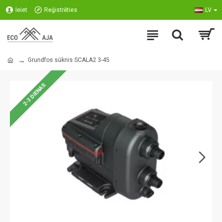
Ieiet
Reģistrēties
LV
Grundfos sūknis SCALA2 3-45
2-3 DIENAS