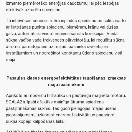
izmanto piemērotāko enerģijas daudzumu, lai pēc iespējas
efektīvāk uzturētu spiedienu.
Tā iebūvētais sensors mēra ieplūdes spiedienu un salīdzina to
ar lietošanas punkta spiedienu, piemēram, krānu vai dušas
galvu, automātiski veicot nepieciešamās korekcijas. Viedā
sūkņa vadība vada frekvences pārveidotāju, lai regulētu sūkņa
ātrumu, pamatojoties uz mājas īpašnieka izvēlētajiem
iestatījumiem un nodrošinot konstantu ūdens spiedienu visā
mājā.
Pasaules klases energoefektivitātes taupīšanas izmaksas
māju īpašniekiem
Aprīkots ar modernu hidrauliku un pastāvīgā magnēta motoru,
SCALA2 ir īpaši efektīvs mainīga ātruma spiediena
pastiprināšanas sūknis. Tas gudri pielāgojas mājas ūdens
pieprasījumam, uzlabojot energoefektivitāti un pagarinot
sūkņa kopējo kalpošanas laiku.