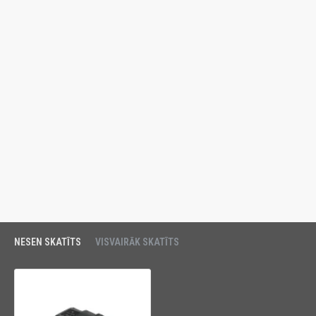
NESEN SKATĪTS
VISVAIRĀK SKATĪTS