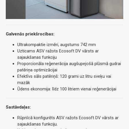
Galvenās priekšrocības:
Ultrakompaktie izmēri, augstums 742 mm
Uzticams ASV ražots Ecosoft DV vārsts ar
sajaukšanas funkciju
Proporcionāla reģenerācija augšupejošā plūsmā gudrai
patēriņa optimizācijai
Efektīvs sāls patēriņš: 120 grami uz litru sveķu vai
mazāk
Ūdens ekonomija: līdz 100 litriem vienai reģenerācijai
Sastāvdaļas:
Rūpnīcā konfigurēts ASV ražots Ecosoft DV vārsts ar
sajaukšanas funkciju.