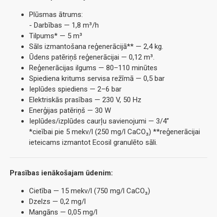
Plūsmas ātrums:
- Darbības — 1,8 m³/h
Tilpums* — 5 m³
Sāls izmantošana reģenerācijā** — 2,4 kg.
Ūdens patēriņš reģenerācijai — 0,12 m³.
Reģenerācijas ilgums — 80–110 minūtes
Spiediena kritums servisa režīmā — 0,5 bar
Ieplūdes spiediens — 2–6 bar
Elektriskās prasības — 230 V, 50 Hz
Enerģijas patēriņš — 30 W
Ieplūdes/izplūdes caurļu savienojumi — 3/4”
*cieībai pie 5 mekv/l (250 mg/l CaCO₃) **reģenerācijai
ieteicams izmantot Ecosil granulēto sāli.
Prasības ienākošajam ūdenim:
Cietība — 15 mekv/l (750 mg/l CaCO₃)
Dzelzs — 0,2 mg/l
Mangāns — 0,05 mg/l