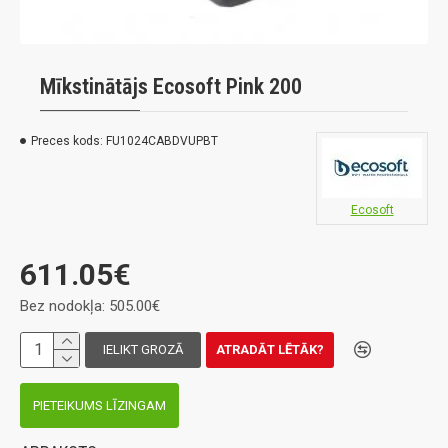
Mīkstinātājs Ecosoft Pink 200
Preces kods:
FU1024CABDVUPBT
Ecosoft
611.05€
Bez nodokļa: 505.00€
IELIKT GROZĀ
ATRADĀT LĒTĀK?
PIETEIKUMS LĪZINGAM