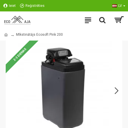
Ieiet
Reģistrēties
LV
Mīkstinātājs Ecosoft Pink 200
2-3 DIENAS