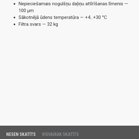
Nepieciešamais nogulšņu daļiņu attīrīšanas līmenis —
100 µm
Sākotnējā ūdens temperatūra — +4…+30 °C
Filtra svars — 32 kg
NESEN SKATĪTS
VISVAIRĀK SKATĪTS