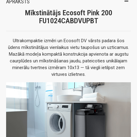
APRAKSTS
Mīkstinātājs Ecosoft Pink 200
FU1024CABDVUPBT
Ultrakompaktie izmēri un Ecosoft DV vārsts padara šos
ūdens mīkstinātājus vienlaikus vietu taupošus un uzticamus.
Mazākā modeļa kompaktā konstrukcija apvienota ar augstu
caurplūdes un mīkstināšanas jaudu, pateicoties unikālajam
minerālu tvertnes izmēram 10x13 — tā viegli ietilpst zem
virtuves izlietnes.