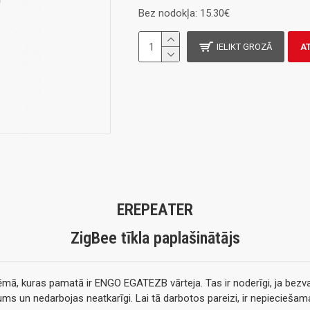
Bez nodokļa: 15.30€
IELIKT GROZĀ
A
EREPEATER
ZigBee tīkla paplašinātājs
tēmā, kuras pamatā ir ENGO EGATEZB vārteja. Tas ir noderīgi, ja bezv
inājums un nedarbojas neatkarīgi. Lai tā darbotos pareizi, ir nepiecie