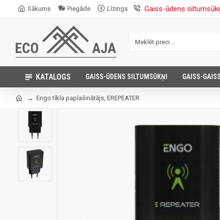
Gaiss-ūdens siltumsūk
Sākums
Piegāde
Līzings
KATALOGS
GAISS-ŪDENS SILTUMSŪKŅI
GAISS-GAIS
Engo tīkla paplašinātājs, EREPEATER