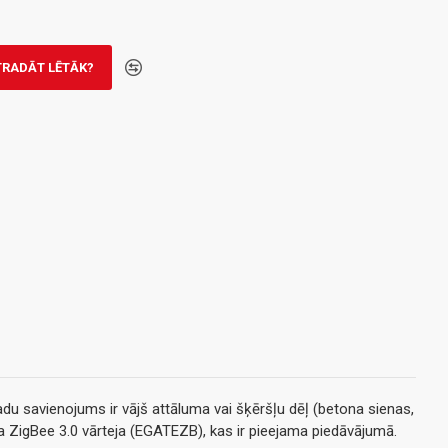
TRADĀT LĒTĀK?
adu savienojums ir vājš attāluma vai šķēršļu dēļ (betona sienas,
šama ZigBee 3.0 vārteja (EGATEZB), kas ir pieejama piedāvājumā.