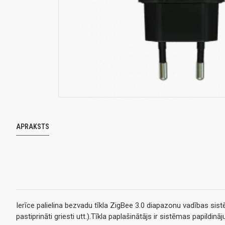
APRAKSTS
Ierīce palielina bezvadu tīkla ZigBee 3.0 diapazonu vadības sis
pastiprināti griesti utt.).Tīkla paplašinātājs ir sistēmas papild