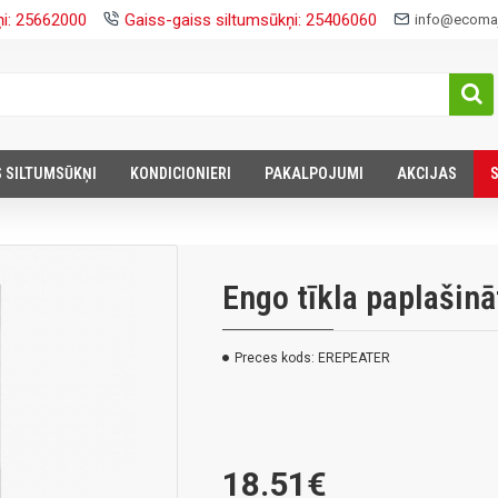
ņi: 25662000
Gaiss-gaiss siltumsūkņi: 25406060
info@ecomaj
S SILTUMSŪKŅI
KONDICIONIERI
PAKALPOJUMI
AKCIJAS
Engo tīkla paplašin
Preces kods:
EREPEATER
18.51€