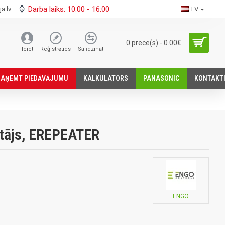
Darba laiks: 10:00 - 16:00
a.lv
LV
0 prece(s) - 0.00€
Ieiet
Reģistrēties
Salīdzināt
SАŅEMT PIEDĀVĀJUMU
KALKULATORS
PANASONIC
KONTAKT
ātājs, EREPEATER
ENGO