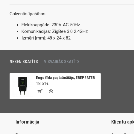
Galvenās īpašības:
Elektroapgāde: 230V AC 50Hz
Komunikácijas: ZigBee 3.0 2.4GHz
Izmēri [mm]: 48 x 24 x 82
NESEN SKATĪTS
VISVAIRĀK SKATĪTS
Engo tīkla paplašinātājs, EREPEATER
18.51€
Informācija
Klientu ap