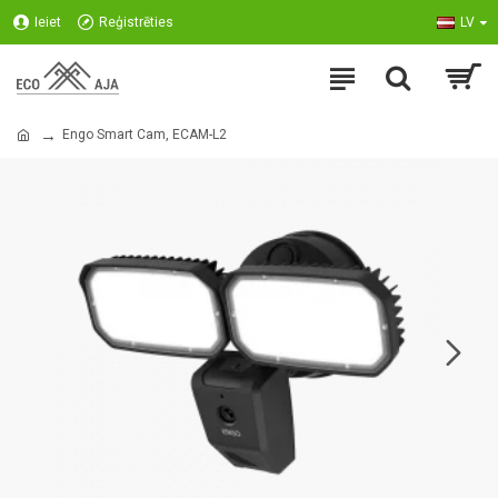
Ieiet
Reģistrēties
LV
Engo Smart Cam, ECAM-L2