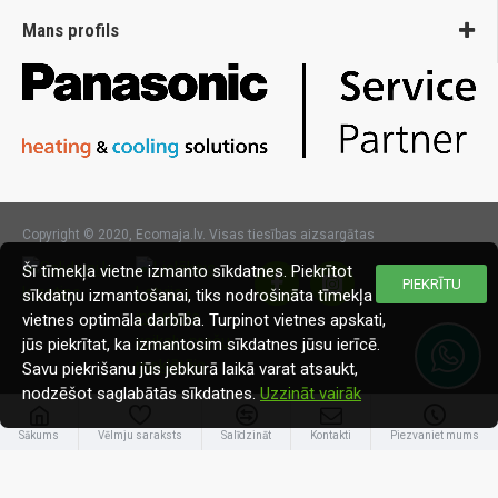
Mans profils
Copyright © 2020, Ecomaja.lv. Visas tiesības aizsargātas
Šī tīmekļa vietne izmanto sīkdatnes. Piekrītot
PIEKRĪTU
sīkdatņu izmantošanai, tiks nodrošināta tīmekļa
vietnes optimāla darbība. Turpinot vietnes apskati,
jūs piekrītat, ka izmantosim sīkdatnes jūsu ierīcē.
Savu piekrišanu jūs jebkurā laikā varat atsaukt,
nodzēšot saglabātās sīkdatnes.
Uzzināt vairāk
Sākums
Vēlmju saraksts
Salīdzināt
Kontakti
Piezvaniet mums