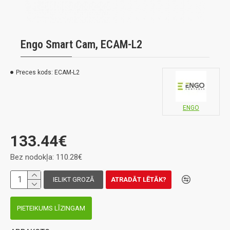
Engo Smart Cam, ECAM-L2
Preces kods:
ECAM-L2
ENGO
133.44€
Bez nodokļa: 110.28€
IELIKT GROZĀ
ATRADĀT LĒTĀK?
PIETEIKUMS LĪZINGAM