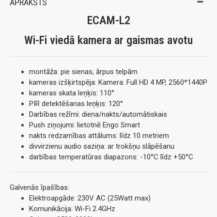
APRAKSTS
ECAM-L2
Wi-Fi viedā kamera ar gaismas avotu
montāža: pie sienas, ārpus telpām
kameras izšķirtspēja: Kamera: Full HD 4 MP, 2560*1440P
kameras skata leņķis: 110°
PIR detektēšanas leņķis: 120°
Darbības režīmi: diena/nakts/automātiskais
Push ziņojumi: lietotnē Engo Smart
nakts redzamības attālums: līdz 10 metriem
divvirzienu audio saziņa: ar trokšņu slāpēšanu
darbības temperatūras diapazons: -10°C līdz +50°C
Galvenās īpašības:
Elektroapgāde: 230V AC (25Watt max)
Komunikācija: Wi-Fi 2.4GHz