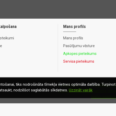
kalpošana
Mans profils
noteikumi
Mans profils
te
Pasūtījumu vēsture
Apkopes pieteikums
Servisa pieteikums
tošanai, tiks nodrošināta tīmekļa vietnes optimāla darbība. Turpinot 
t atsaukt, nodzēšot saglabātās sīkdatnes.
Uzzināt vairāk