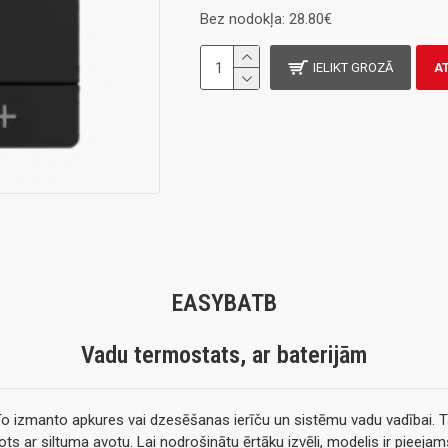
Bez nodokļa: 28.80€
IELIKT GROZĀ
A
EASYBATB
Vadu termostats, ar baterijām
To izmanto apkures vai dzesēšanas ierīču un sistēmu vadu vadībai. Ta
enots ar siltuma avotu. Lai nodrošinātu ērtāku izvēli, modelis ir pieeja