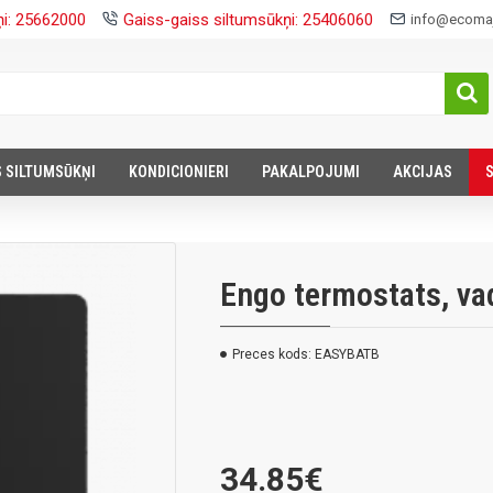
ņi: 25662000
Gaiss-gaiss siltumsūkņi: 25406060
info@ecomaj
S SILTUMSŪKŅI
KONDICIONIERI
PAKALPOJUMI
AKCIJAS
Engo termostats, v
Preces kods:
EASYBATB
34.85€