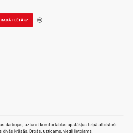
TRADĀT LĒTĀK?
s darbojas, uzturot komfortablus apstākļus telpā atbilstoši
ms divās krāsās. Drošs, uzticams, viegli lietojams.