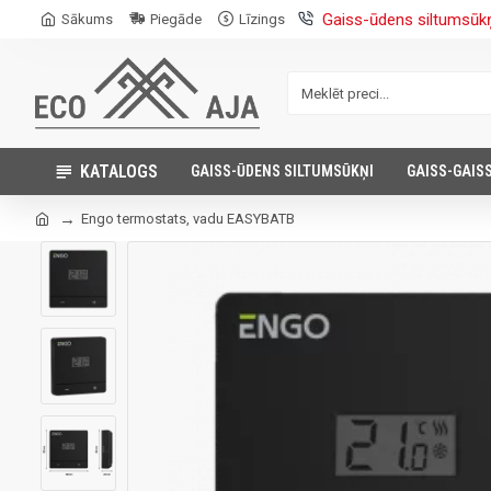
Gaiss-ūdens siltumsūk
Sākums
Piegāde
Līzings
KATALOGS
GAISS-ŪDENS SILTUMSŪKŅI
GAISS-GAIS
Engo termostats, vadu EASYBATB