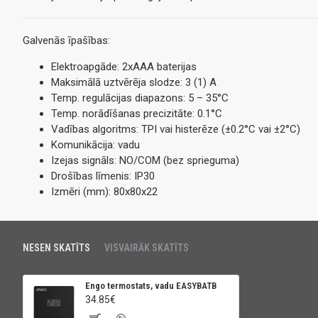
Galvenās īpašības:
Elektroapgāde: 2xAAA baterijas
Maksimālā uztvērēja slodze: 3 (1) A
Temp. regulācijas diapazons: 5 – 35°C
Temp. norādīšanas precizitāte: 0.1°C
Vadības algoritms: TPI vai histerēze (±0.2°C vai ±2°C)
Komunikācija: vadu
Izejas signāls: NO/COM (bez sprieguma)
Drošības līmenis: IP30
Izmēri (mm): 80x80x22
NESEN SKATĪTS
VISVAIRĀK SKATĪTS
Engo termostats, vadu EASYBATB
34.85€