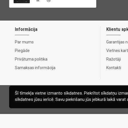
Informācija
Klientu ap
Par mums
Garantijas 
Piegāde
Vietnes kar
Privātuma politika
Ražotāji
Samaksas informācija
Kontakti
Šī tīmekļa vietne izmanto sīkdatnes. Piekrītot sīkdatņu izman
sīkdatnes jūsu ierīcē. Savu piekrišanu jūs jebkurā laikā vara
Copyright © 2020, Ecomaja.lv. Visas tiesības aizsargātas