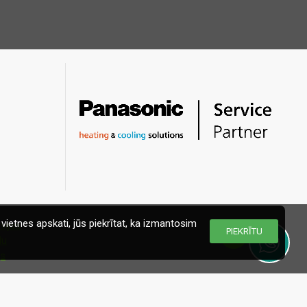
vietnes apskati, jūs piekrītat, ka izmantosim
PIEKRĪTU