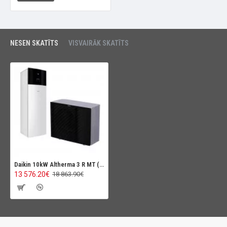
NESEN SKATĪTS
VISVAIRĀK SKATĪTS
Daikin 10kW Altherma 3 R MT (Augstas temperatūras siltumsūknis), 230L, ar dzesēšanas funkciju
13 576.20€
18 863.90€