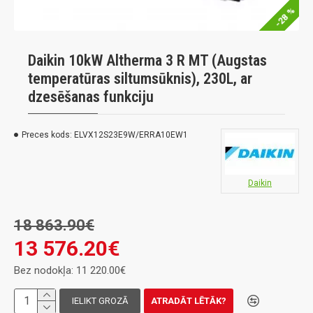
-28 %
Daikin 10kW Altherma 3 R MT (Augstas
temperatūras siltumsūknis), 230L, ar
dzesēšanas funkciju
Preces kods:
ELVX12S23E9W/ERRA10EW1
Daikin
18 863.90€
13 576.20€
Bez nodokļa: 11 220.00€
IELIKT GROZĀ
ATRADĀT LĒTĀK?