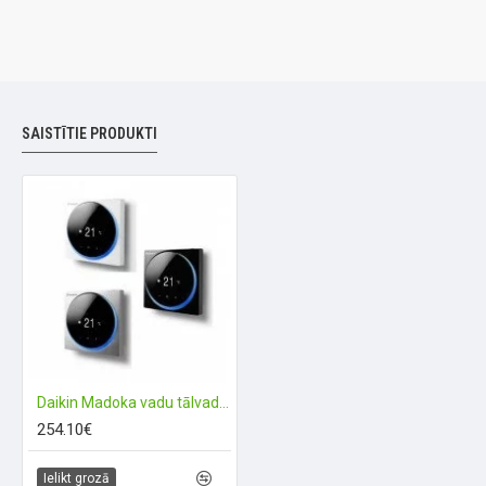
SAISTĪTIE PRODUKTI
Daikin Madoka vadu tālvadības pults
254.10€
Ielikt grozā