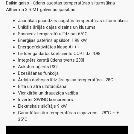
Daikin gaiss - ūdens augstas temperatūras siltumsūkņa
Altherma 3 R MT galvenās īpašības:
Jaunākās paaudzes augstās temperatūras siltumsūknis
Unikāls ārējās daļas dizains un klusums
Sasniedz temperatūru līdz pat 65°C
Enerģijas patēriņš apsildot: 1.98 kW
Energoefektivitātes klase A+++
Lietderīgā darba koeficients COP līdz: 4,98
Integrēts karstā ūdens tverts 230l
Aukstumaģents R32
Dzesēšanas funkcija
Ārdaļa darbojas līdz āra gaisa temperatūrai -28C
Ērta un ātra uzstādīšana
Vienkārša un draudzīga vadība
Inverter SWING kompresors
Elektriskais sildītājs 9 kW
Garantētais āra temperatūras diapazons: -28°C ~ +
35°C