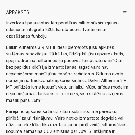
APRAKSTS
Invertora tipa augstas temperatūras siltumsūknis «gaiss-
ūdens» ar integrētu 230L karstā ūdens tvertni un ar
dzesēšanas funkciju.
Daikin Altherma 3 R MT ir ideāli piemērots jūsu apkures
sistēmas renovācijai. Tā kā tas, līdzīgi kā jūsu apkures katls,
spēj nodrošināt siltumnesēja padeves temperatūru 65°C arī
bez papildus sildītāja izmantošanas, tagad vairs nav
nepieciešams mainīt jūsu esošos radiatorus. Siltuma avota
nomaiņa no tradicionālā apkures katla uz Daikin Altherma 3 R
MT palīdzēs jums ietaupīt vietu un laiku. Mūsu grīdas modelim
nepieciešamais laukums ir ļoti mazs, visa sistēma aizņems
mazāk par 0.36m².
Pāreja no apkures katla uz siltumsūkni nozīmē pāreju uz
pilnībā “zaļu” risinājumu. Vairs netiks izmantota degviela vai
gāze, un elektrība tiks ražota atjaunojamā veidā; siltumsūknis
kopumā samazina CO2 emisijas par 70%. Šī atšķirība ir