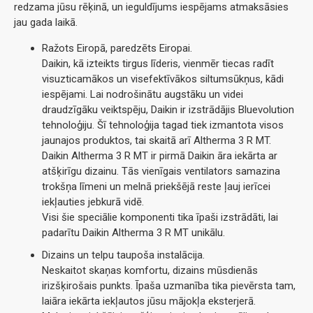
redzama jūsu rēķinā, un ieguldījums iespējams atmaksāsies
jau gada laikā.
Ražots Eiropā, paredzēts Eiropai.
Daikin, kā izteikts tirgus līderis, vienmēr tiecas radīt
visuzticamākos un visefektīvākos siltumsūkņus, kādi
iespējami. Lai nodrošinātu augstāku un videi
draudzīgāku veiktspēju, Daikin ir izstrādājis Bluevolution
tehnoloģiju. Šī tehnoloģija tagad tiek izmantota visos
jaunajos produktos, tai skaitā arī Altherma 3 R MT.
Daikin Altherma 3 R MT ir pirmā Daikin āra iekārta ar
atšķirīgu dizainu. Tās vienīgais ventilators samazina
trokšņa līmeni un melnā priekšējā reste ļauj ierīcei
iekļauties jebkurā vidē.
Visi šie speciālie komponenti tika īpaši izstrādāti, lai
padarītu Daikin Altherma 3 R MT unikālu.
Dizains un telpu taupoša instalācija.
Neskaitot skaņas komfortu, dizains mūsdienās
irizšķirošais punkts. Īpaša uzmanība tika pievērsta tam,
laiāra iekārta iekļautos jūsu mājokļa eksterjerā.