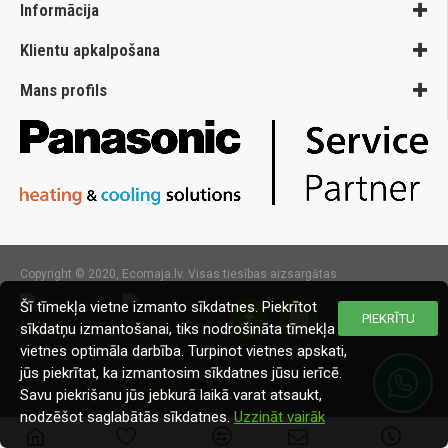
Informācija
Klientu apkalpošana
Mans profils
Copyright © 2020, Ecomaja.lv. Visas tiesības aizsargātas
Šī tīmekļa vietne izmanto sīkdatnes. Piekrītot
PIEKRĪTU
sīkdatņu izmantošanai, tiks nodrošināta tīmekļa
vietnes optimāla darbība. Turpinot vietnes apskati,
jūs piekrītat, ka izmantosim sīkdatnes jūsu ierīcē.
Savu piekrišanu jūs jebkurā laikā varat atsaukt,
nodzēšot saglabātās sīkdatnes.
Uzzināt vairāk