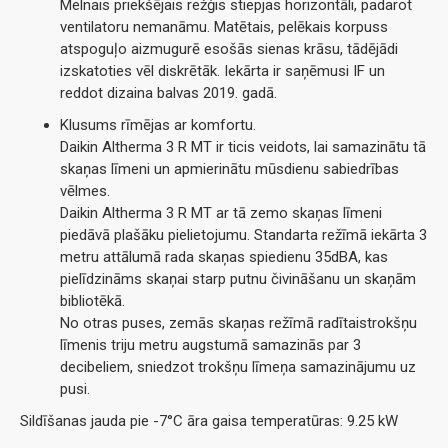
Melnais priekšējais režģis stiepjas horizontāli, padarot
ventilatoru nemanāmu. Matētais, pelēkais korpuss
atspoguļo aizmugurē esošās sienas krāsu, tādējādi
izskatoties vēl diskrētāk. Iekārta ir saņēmusi IF un
reddot dizaina balvas 2019. gadā.
Klusums rīmējas ar komfortu.
Daikin Altherma 3 R MT ir ticis veidots, lai samazinātu tā
skaņas līmeni un apmierinātu mūsdienu sabiedrības
vēlmes.
Daikin Altherma 3 R MT ar tā zemo skaņas līmeni
piedāvā plašāku pielietojumu. Standarta režīmā iekārta 3
metru attālumā rada skaņas spiedienu 35dBA, kas
pielīdzināms skaņai starp putnu čivināšanu un skaņām
bibliotēkā.
No otras puses, zemās skaņas režīmā radītaistrokšņu
līmenis triju metru augstumā samazinās par 3
decibeliem, sniedzot trokšņu līmeņa samazinājumu uz
pusi.
Sildīšanas jauda pie -7°C āra gaisa temperatūras: 9.25 kW