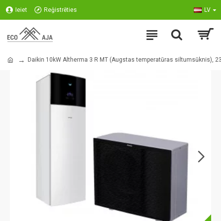
Ieiet
Reģistrēties
LV
Daikin 10kW Altherma 3 R MT (Augstas temperatūras siltumsūknis), 23