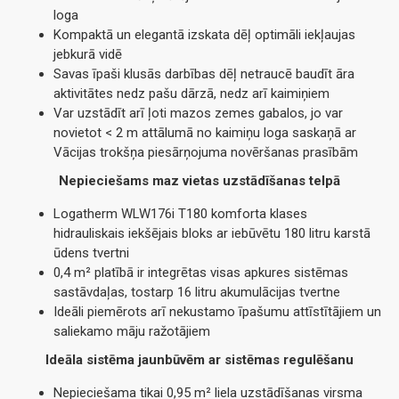
loga
Kompaktā un elegantā izskata dēļ optimāli iekļaujas
jebkurā vidē
Savas īpaši klusās darbības dēļ netraucē baudīt āra
aktivitātes nedz pašu dārzā, nedz arī kaimiņiem
Var uzstādīt arī ļoti mazos zemes gabalos, jo var
novietot < 2 m attālumā no kaimiņu loga saskaņā ar
Vācijas trokšņa piesārņojuma novēršanas prasībām
Nepieciešams maz vietas uzstādīšanas telpā
Logatherm WLW176i T180 komforta klases
hidrauliskais iekšējais bloks ar iebūvētu 180 litru karstā
ūdens tvertni
0,4 m² platībā ir integrētas visas apkures sistēmas
sastāvdaļas, tostarp 16 litru akumulācijas tvertne
Ideāli piemērots arī nekustamo īpašumu attīstītājiem un
saliekamo māju ražotājiem
Ideāla sistēma jaunbūvēm ar sistēmas regulēšanu
Nepieciešama tikai 0,95 m² liela uzstādīšanas virsma