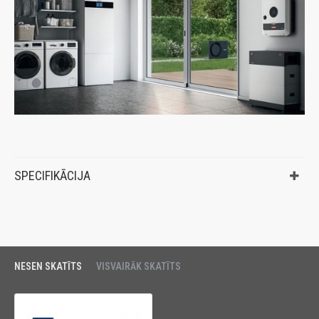
SPECIFIKĀCIJA
NESEN SKATĪTS
VISVAIRĀK SKATĪTS