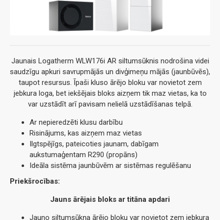
Jaunais Logatherm WLW176i AR siltumsūknis nodrošina videi
saudzīgu apkuri savrupmājās un divģimeņu mājās (jaunbūvēs),
taupot resursus. Īpaši kluso ārējo bloku var novietot zem
jebkura loga, bet iekšējais bloks aizņem tik maz vietas, ka to
var uzstādīt arī pavisam nelielā uzstādīšanas telpā.
Ar nepieredzēti klusu darbību
Risinājums, kas aizņem maz vietas
Ilgtspējīgs, pateicoties jaunam, dabīgam
aukstumaģentam R290 (propāns)
Ideāla sistēma jaunbūvēm ar sistēmas regulēšanu
Priekšrocības:
Jauns ārējais bloks ar titāna apdari
Jauno siltumsūkņa ārējo bloku var novietot zem jebkura