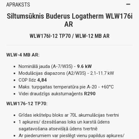
APRAKSTS
Siltumsūknis Buderus Logatherm WLW176i
AR
WLW176I-12 TP70 / WLW-12 MB AR
WLW-4 MB AR:
Nominālā jauda (A-7/W35) -
9.6 kW
Modulācijas diapazons (A2/W35) - 2.1-11.7 kW
COP līdz
4,84
Maks. turpgaitas temperatūra pie A-20 - +60°C
Videi draudzīgs aukstumaģents
R290
WLW176-12 TP70:
Grīdas iekštelpu bloks ar 70L akumulācijas tvertni
1 apkures/ dzesēšanas loks un karstā ūdens
sagatavošana atsevišķā ūdens tvertnē
Ar piederumiem var pieslēgt vienu papildus apkures/