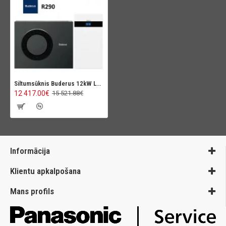
Siltumsūknis Buderus 12kW Logatherm WLW176i, ar 70L akumulācijas tvertni
12 417.00€
15 521.88€
Informācija
Klientu apkalpošana
Mans profils