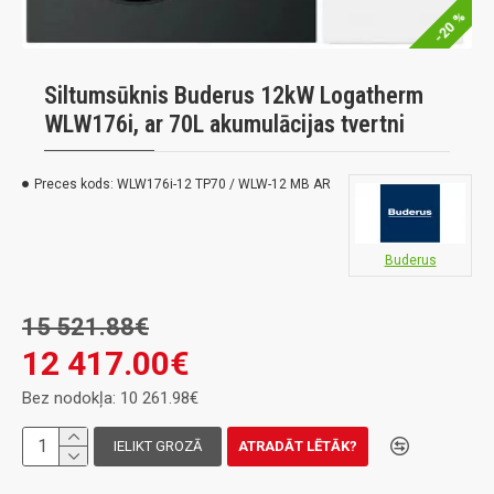
-20 %
Siltumsūknis Buderus 12kW Logatherm
WLW176i, ar 70L akumulācijas tvertni
Preces kods:
WLW176i-12 TP70 / WLW-12 MB AR
Buderus
15 521.88€
12 417.00€
Bez nodokļa: 10 261.98€
IELIKT GROZĀ
ATRADĀT LĒTĀK?