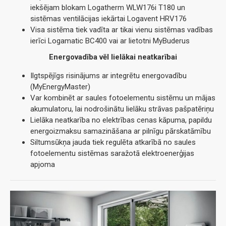
iekšējam blokam Logatherm WLW176i T180 un
sistēmas ventilācijas iekārtai Logavent HRV176
Visa sistēma tiek vadīta ar tikai vienu sistēmas vadības
ierīci Logamatic BC400 vai ar lietotni MyBuderus
Energovadība vēl lielākai neatkarībai
Ilgtspējīgs risinājums ar integrētu energovadību
(MyEnergyMaster)
Var kombinēt ar saules fotoelementu sistēmu un mājas
akumulatoru, lai nodrošinātu lielāku strāvas pašpatēriņu
Lielāka neatkarība no elektrības cenas kāpuma, papildu
energoizmaksu samazināšana ar pilnīgu pārskatāmību
Siltumsūkņa jauda tiek regulēta atkarībā no saules
fotoelementu sistēmas saražotā elektroenerģijas
apjoma