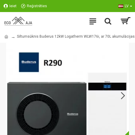
Ieiet
Reģistrēties
LV
Siltumsūknis Buderus 12kW Logatherm WLW176i, ar 70L akumulācijas 