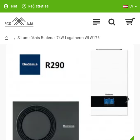
Ieiet
Reģistrēties
LV
Siltumsūknis Buderus 7kW Logatherm WLW176i