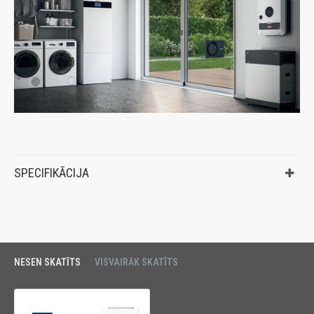
SPECIFIKĀCIJA
NESEN SKATĪTS
VISVAIRĀK SKATĪTS