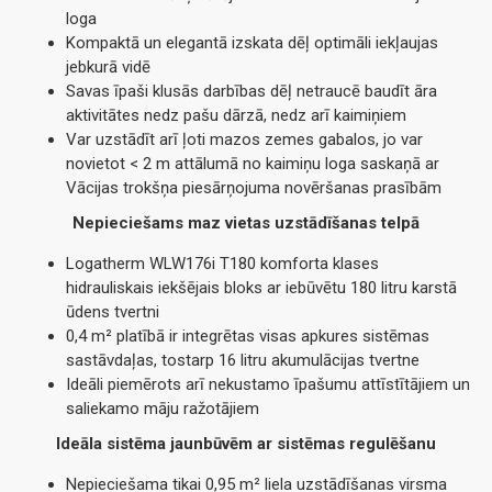
loga
Kompaktā un elegantā izskata dēļ optimāli iekļaujas
jebkurā vidē
Savas īpaši klusās darbības dēļ netraucē baudīt āra
aktivitātes nedz pašu dārzā, nedz arī kaimiņiem
Var uzstādīt arī ļoti mazos zemes gabalos, jo var
novietot < 2 m attālumā no kaimiņu loga saskaņā ar
Vācijas trokšņa piesārņojuma novēršanas prasībām
Nepieciešams maz vietas uzstādīšanas telpā
Logatherm WLW176i T180 komforta klases
hidrauliskais iekšējais bloks ar iebūvētu 180 litru karstā
ūdens tvertni
0,4 m² platībā ir integrētas visas apkures sistēmas
sastāvdaļas, tostarp 16 litru akumulācijas tvertne
Ideāli piemērots arī nekustamo īpašumu attīstītājiem un
saliekamo māju ražotājiem
Ideāla sistēma jaunbūvēm ar sistēmas regulēšanu
Nepieciešama tikai 0,95 m² liela uzstādīšanas virsma