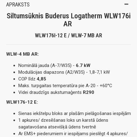
APRAKSTS
Siltumsūknis Buderus Logatherm WLW176i
AR
WLW176I-12 E / WLW-7 MB AR
WLW-4 MB AR:
Nominālā jauda (A-7/W35) -
6.7 kW
Modulācijas diapazons (A2/W35) - 1,8-7,1 kW
COP līdz
4,85
Maks. turpgaitas temperatūra pie A-20 - +60°C
Videi draudzīgs aukstumaģents
R290
WLW176-12 E:
Sienas iekštelpu bloks ar plašām pielāgošanas iespējām
1 apkures/ dzesēšanas loks un karstā ūdens
sagatavošana atsevišķā ūdens tvertnē
Ar EMS+ piederumiem ir iespējams pieslēgt 4 apkures/