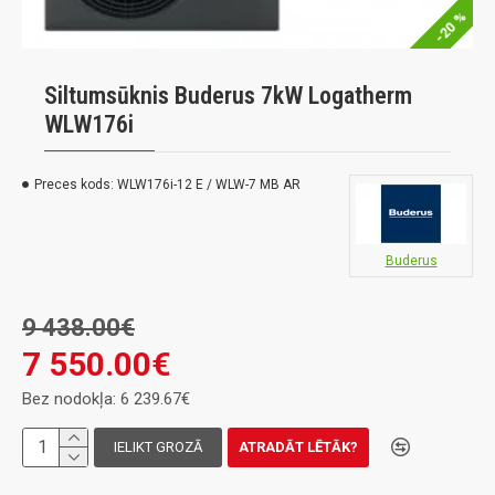
-20 %
Siltumsūknis Buderus 7kW Logatherm
WLW176i
Preces kods:
WLW176i-12 E / WLW-7 MB AR
Buderus
9 438.00€
7 550.00€
Bez nodokļa: 6 239.67€
IELIKT GROZĀ
ATRADĀT LĒTĀK?