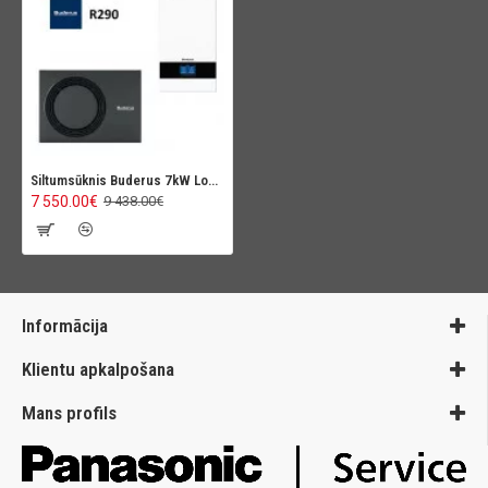
Siltumsūknis Buderus 7kW Logatherm WLW176i
7 550.00€
9 438.00€
Informācija
Klientu apkalpošana
Mans profils