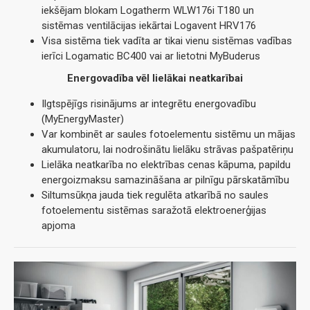
iekšējam blokam Logatherm WLW176i T180 un
sistēmas ventilācijas iekārtai Logavent HRV176
Visa sistēma tiek vadīta ar tikai vienu sistēmas vadības
ierīci Logamatic BC400 vai ar lietotni MyBuderus
Energovadība vēl lielākai neatkarībai
Ilgtspējīgs risinājums ar integrētu energovadību
(MyEnergyMaster)
Var kombinēt ar saules fotoelementu sistēmu un mājas
akumulatoru, lai nodrošinātu lielāku strāvas pašpatēriņu
Lielāka neatkarība no elektrības cenas kāpuma, papildu
energoizmaksu samazināšana ar pilnīgu pārskatāmību
Siltumsūkņa jauda tiek regulēta atkarībā no saules
fotoelementu sistēmas saražotā elektroenerģijas
apjoma