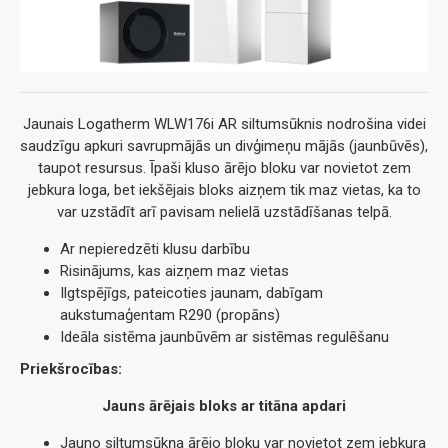
Jaunais Logatherm WLW176i AR siltumsūknis nodrošina videi
saudzīgu apkuri savrupmājās un divģimeņu mājās (jaunbūvēs),
taupot resursus. Īpaši kluso ārējo bloku var novietot zem
jebkura loga, bet iekšējais bloks aizņem tik maz vietas, ka to
var uzstādīt arī pavisam nelielā uzstādīšanas telpā.
Ar nepieredzēti klusu darbību
Risinājums, kas aizņem maz vietas
Ilgtspējīgs, pateicoties jaunam, dabīgam
aukstumaģentam R290 (propāns)
Ideāla sistēma jaunbūvēm ar sistēmas regulēšanu
Priekšrocības:
Jauns ārējais bloks ar titāna apdari
Jauno siltumsūkņa ārējo bloku var novietot zem jebkura