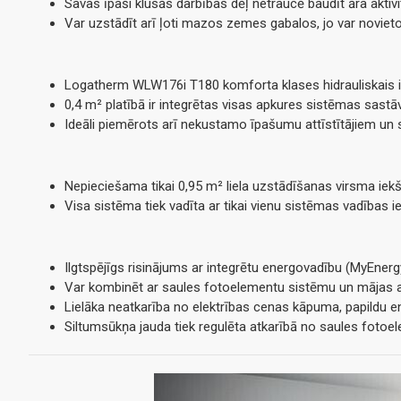
Savas īpaši klusās darbības dēļ netraucē baudīt āra aktiv
Var uzstādīt arī ļoti mazos zemes gabalos, jo var novie
Logatherm WLW176i T180 komforta klases hidrauliskais iek
0,4 m² platībā ir integrētas visas apkures sistēmas sastāv
Ideāli piemērots arī nekustamo īpašumu attīstītājiem un
Nepieciešama tikai 0,95 m² liela uzstādīšanas virsma i
Visa sistēma tiek vadīta ar tikai vienu sistēmas vadības 
Ilgtspējīgs risinājums ar integrētu energovadību (MyEner
Var kombinēt ar saules fotoelementu sistēmu un mājas ak
Lielāka neatkarība no elektrības cenas kāpuma, papildu
Siltumsūkņa jauda tiek regulēta atkarībā no saules foto