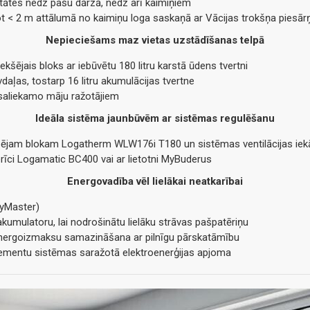
itātes nedz pašu dārzā, nedz arī kaimiņiem
tot < 2 m attālumā no kaimiņu loga saskaņā ar Vācijas trokšņa pie
Nepieciešams maz vietas uzstādīšanas telpā
šējais bloks ar iebūvētu 180 litru karstā ūdens tvertni
daļas, tostarp 16 litru akumulācijas tvertne
 saliekamo māju ražotājiem
Ideāla sistēma jaunbūvēm ar sistēmas regulēšanu
ekšējam blokam Logatherm WLW176i T180 un sistēmas ventilācijas ie
ierīci Logamatic BC400 vai ar lietotni MyBuderus
Energovadība vēl lielākai neatkarībai
gyMaster)
umulatoru, lai nodrošinātu lielāku strāvas pašpatēriņu
 energoizmaksu samazināšana ar pilnīgu pārskatāmību
elementu sistēmas saražotā elektroenerģijas apjoma