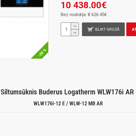
10 438.00€
Bez nodokļa: 8 626.45€
IELIKT GROZĀ
A
-20 %
Siltumsūknis Buderus Logatherm WLW176i AR
WLW176I-12 E / WLW-12 MB AR