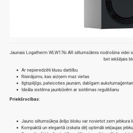
Jaunais Logatherm WLW176i AR siltumsūknis nodrošina videi sau
bet iekšējais b
Ar nepieredzēti klusu darbību
Risinājums, kas aizņem maz vietas
Ilgtspējīgs, pateicoties jaunam, dabīgam aukstumaģenta
Ideāla sistēma jaunbūvēm ar sistēmas regulēšanu
Priekšrocības:
Jauno siltumsūkņa ārējo bloku var novietot zem jebkura 
Kompaktā un elegantā izskata dēļ optimāli iekļaujas jebku