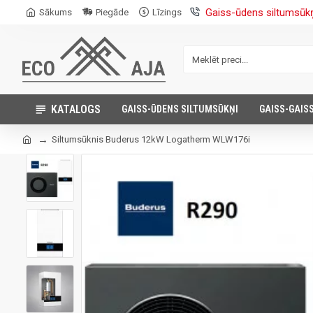
Gaiss-ūdens siltumsūk
Sākums
Piegāde
Līzings
KATALOGS
GAISS-ŪDENS SILTUMSŪKŅI
GAISS-GAIS
Siltumsūknis Buderus 12kW Logatherm WLW176i