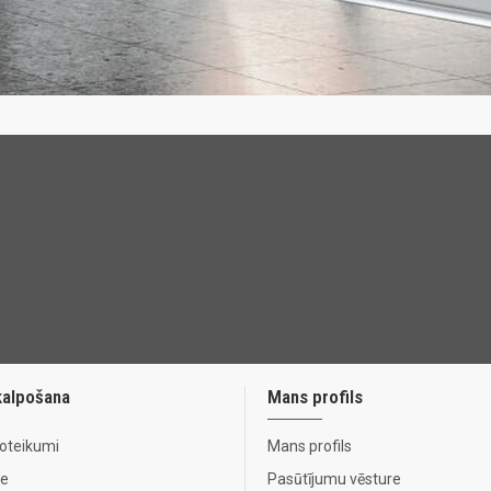
kalpošana
Mans profils
noteikumi
Mans profils
te
Pasūtījumu vēsture