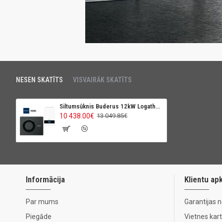
NESEN SKATĪTS
VISVAIRĀK SKATĪTS
Siltumsūknis Buderus 12kW Logatherm WLW176i
10 438.00€
13 049.85€
Informācija
Klientu ap
Par mums
Garantijas 
Piegāde
Vietnes kar