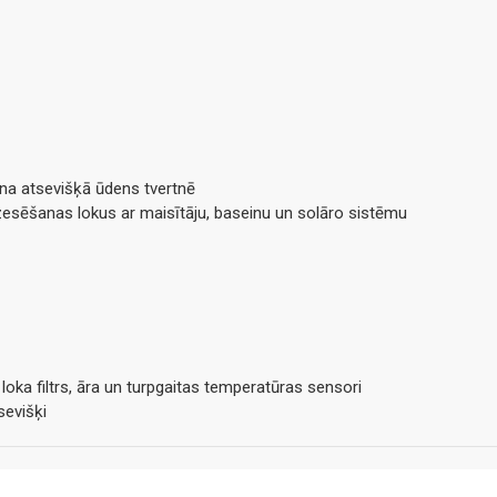
na atsevišķā ūdens tvertnē
esēšanas lokus ar maisītāju, baseinu un solāro sistēmu
oka filtrs, āra un turpgaitas temperatūras sensori
sevišķi