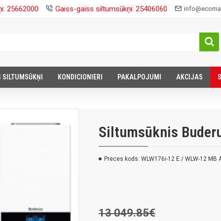
ņi: 25662000
Gaiss-gaiss siltumsūkņi: 25406060
info@ecomaj
S SILTUMSŪKŅI
KONDICIONIERI
PAKALPOJUMI
AKCIJAS
Siltumsūknis Bude
Preces kods:
WLW176i-12 E / WLW-12 MB 
13 049.85€