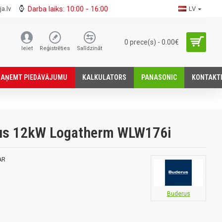
Darba laiks: 10:00 - 16:00
a.lv
LV
0 prece(s) - 0.00€
Ieiet
Reģistrēties
Salīdzināt
SАŅEMT PIEDĀVĀJUMU
KALKULATORS
PANASONIC
KONTAKT
rus 12kW Logatherm WLW176i
AR
Buderus