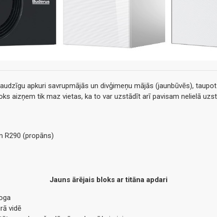
dzīgu apkuri savrupmājās un divģimeņu mājās (jaunbūvēs), taupot re
loks aizņem tik maz vietas, ka to var uzstādīt arī pavisam nelielā uzs
m R290 (propāns)
Jauns ārējais bloks ar titāna apdari
loga
rā vidē