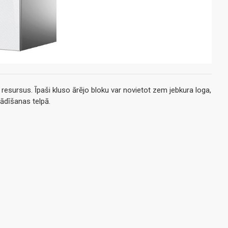
sursus. Īpaši kluso ārējo bloku var novietot zem jebkura loga,
tādīšanas telpā.