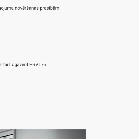
sārņojuma novēršanas prasībām
kārtai Logavent HRV176