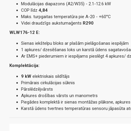
Modulācijas diapazons (A2/W35) - 2.1-12.6 kW
COP līdz
4,84
Maks. turpgaitas temperatūra pie A-20 - +60°C
Videi draudzīgs aukstumaģents
R290
WLW176-12 E:
Sienas iekštelpu bloks ar plašām pielāgošanas iespējām
1 apkures/ dzesēšanas loks un karstā ūdens sagatavoša
Ar EMS+ piederumiem ir iespējams pieslēgt 4 apkures/ dz
Komplektācija:
9 kW
elektriskais sildītājs
Primārais cirkulācijas sūknis
Pārslēdzējvārsts
Apkures drošības vārsts un manometrs
Piegādes komplektā ir sienas montāžas plāksne, apkures l
Karstā ūdens tvertnes temperatūras sensoru jāpasūta at