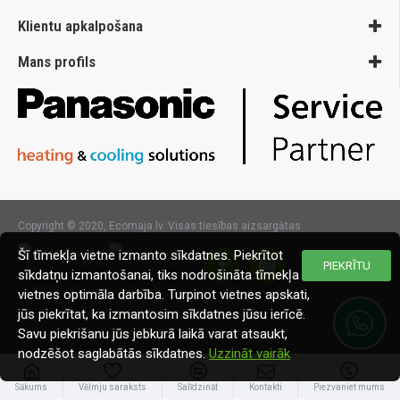
Klientu apkalpošana
Mans profils
Copyright © 2020, Ecomaja.lv. Visas tiesības aizsargātas
Šī tīmekļa vietne izmanto sīkdatnes. Piekrītot
PIEKRĪTU
sīkdatņu izmantošanai, tiks nodrošināta tīmekļa
vietnes optimāla darbība. Turpinot vietnes apskati,
jūs piekrītat, ka izmantosim sīkdatnes jūsu ierīcē.
Savu piekrišanu jūs jebkurā laikā varat atsaukt,
nodzēšot saglabātās sīkdatnes.
Uzzināt vairāk
Sākums
Vēlmju saraksts
Salīdzināt
Kontakti
Piezvaniet mums