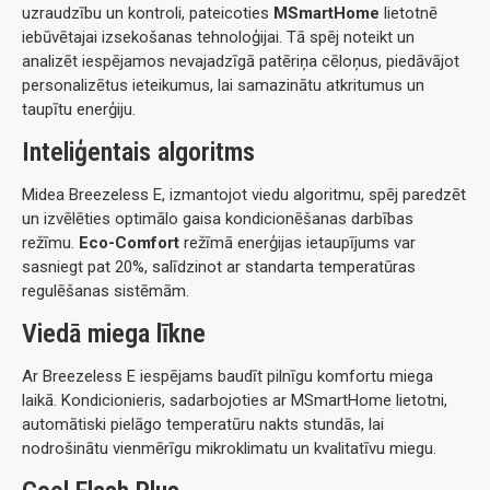
uzraudzību un kontroli, pateicoties
MSmartHome
lietotnē
iebūvētajai izsekošanas tehnoloģijai. Tā spēj noteikt un
analizēt iespējamos nevajadzīgā patēriņa cēloņus, piedāvājot
personalizētus ieteikumus, lai samazinātu atkritumus un
taupītu enerģiju.
Inteliģentais algoritms
Midea Breezeless E, izmantojot viedu algoritmu, spēj paredzēt
un izvēlēties optimālo gaisa kondicionēšanas darbības
režīmu.
Eco-Comfort
režīmā enerģijas ietaupījums var
sasniegt pat 20%, salīdzinot ar standarta temperatūras
regulēšanas sistēmām.
Viedā miega līkne
Ar Breezeless E iespējams baudīt pilnīgu komfortu miega
laikā. Kondicionieris, sadarbojoties ar MSmartHome lietotni,
automātiski pielāgo temperatūru nakts stundās, lai
nodrošinātu vienmērīgu mikroklimatu un kvalitatīvu miegu.