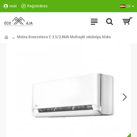
Ieiet
Reģistrēties
LV
Midea Breezeless E 3,5/3,8kW Multisplit iekštelpu bloks