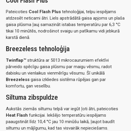
Cool Flash Plus
Pateicoties
Cool Flash Plus
tehnoloģijai, telpu iespējams
atdzesēt neticami ātri. Liels apstrādātā gaisa apjoms un plaša
gaisa plūsma ļauj samazināt istabas temperatūru par 6,3 °C
tikai 10 minūtēs, nodrošinot svaigu un patīkamu vidi jebkurā
karstā dienā.
Breezeless tehnoloģija
Twinflap™
struktūra ar 5013 mikrocaurumiem efektīvi
pārveido spēcīgu gaisa plūsmu par maigu vēsmu, radot
dabisku un vienlaikus vienmērīgu vēsumu. Šī unikālā
Breezeless
gaisa izkliedes sistēma rūpējas gan par
komfortu, gan veselību.
Siltuma zibspuldze
Aukstās ziemās siltumu telpā var iegūt ļoti ātri, pateicoties
Heat Flash
funkcijai. Iekšējo temperatūru iespējams
paaugstināt līdz 10,4 °C jau 10 minūšu laikā, ļaujot baudīt
siltumu un mājīgumu, kad tas visvairāk nepieciešams.