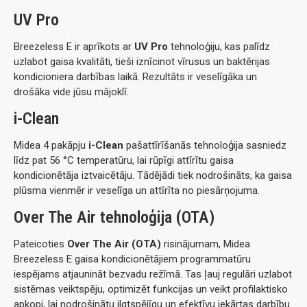
UV Pro
Breezeless E ir aprīkots ar
UV Pro
tehnoloģiju, kas palīdz
uzlabot gaisa kvalitāti, tieši iznīcinot vīrusus un baktērijas
kondicioniera darbības laikā. Rezultāts ir veselīgāka un
drošāka vide jūsu mājoklī.
i-Clean
Midea 4 pakāpju
i-Clean
pašattīrīšanās tehnoloģija sasniedz
līdz pat 56 °C temperatūru, lai rūpīgi attīrītu gaisa
kondicionētāja iztvaicētāju. Tādējādi tiek nodrošināts, ka gaisa
plūsma vienmēr ir veselīga un attīrīta no piesārņojuma.
Over The Air tehnoloģija (OTA)
Pateicoties
Over The Air (OTA)
risinājumam, Midea
Breezeless E gaisa kondicionētājiem programmatūru
iespējams atjaunināt bezvadu režīmā. Tas ļauj regulāri uzlabot
sistēmas veiktspēju, optimizēt funkcijas un veikt profilaktisko
apkopi, lai nodrošinātu ilgtspējīgu un efektīvu iekārtas darbību.