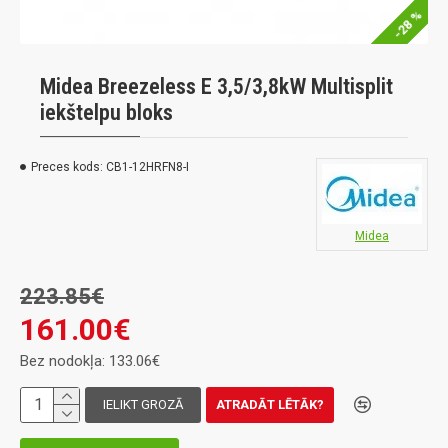
-28 %
Midea Breezeless E 3,5/3,8kW Multisplit
iekštelpu bloks
Preces kods:
CB1-12HRFN8-I
Midea
223.85€
161.00€
Bez nodokļa: 133.06€
IELIKT GROZĀ
ATRADĀT LĒTĀK?