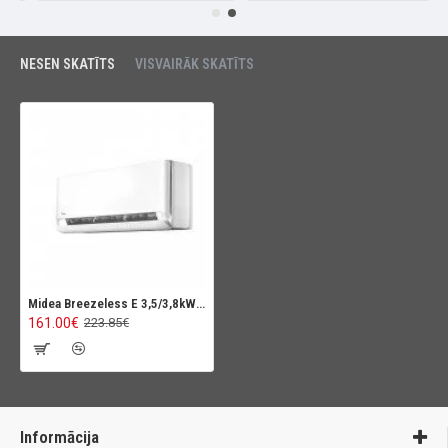
NESEN SKATĪTS
VISVAIRĀK SKATĪTS
Midea Breezeless E 3,5/3,8kW Multisplit iekštelpu bloks
161.00€
223.85€
Informācija