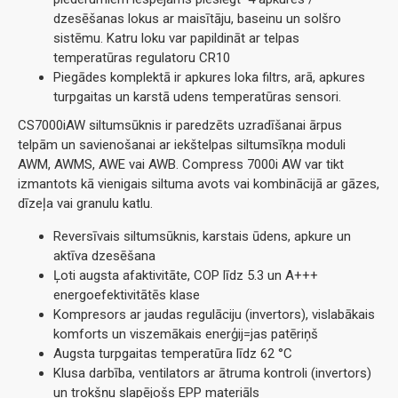
dzesēšanas lokus ar maisītāju, baseinu un solšro
sistēmu. Katru loku var papildināt ar telpas
temperatūras regulatoru CR10
Piegādes komplektā ir apkures loka filtrs, arā, apkures
turpgaitas un karstā udens temperatūras sensori.
CS7000iAW siltumsūknis ir paredzēts uzradīšanai ārpus
telpām un savienošanai ar iekštelpas siltumsīkņa moduli
AWM, AWMS, AWE vai AWB. Compress 7000i AW var tikt
izmantots kā vienigais siltuma avots vai kombinācijā ar gāzes,
dīzeļa vai granulu katlu.
Reversīvais siltumsūknis, karstais ūdens, apkure un
aktīva dzesēšana
Ļoti augsta afaktivitāte, COP līdz 5.3 un A+++
energoefektivitātēs klase
Kompresors ar jaudas regulāciju (invertors), vislabākais
komforts un viszemākais enerģij=jas patēriņš
Augsta turpgaitas temperatūra līdz 62
°C
Klusa darbība, ventilators ar ātruma kontroli (invertors)
un trokšņu slapējošs EPP materiāls