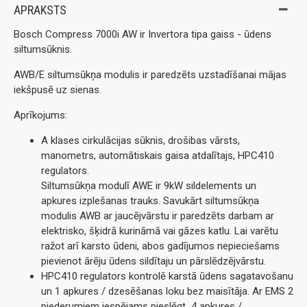
APRAKSTS
Bosch Compress 7000i AW ir Invertora tipa gaiss - ūdens
siltumsūknis.
AWB/E siltumsūkņa modulis ir paredzēts uzstadīšanai mājas
iekšpusē uz sienas.
Aprīkojums:
A klases cirkulācijas sūknis, drošibas vārsts,
manometrs, automātiskais gaisa atdalītajs, HPC410
regulators.
Siltumsūkņa modulī AWE ir 9kW sildelements un
apkures izplešanas trauks. Savukārt siltumsūkņa
modulis AWB ar jaucējvārstu ir paredzēts darbam ar
elektrisko, šķidrā kurināmā vai gāzes katlu. Lai varētu
ražot arī karsto ūdeni, abos gadījumos nepieciešams
pievienot ārēju ūdens sildītaju un pārslēdzējvārstu.
HPC410 regulators kontrolē karstā ūdens sagatavošanu
un 1 apkures / dzesēšanas loku bez maisītāja. Ar EMS 2
piederumiem iespējams pieslēgt 4 apkures /