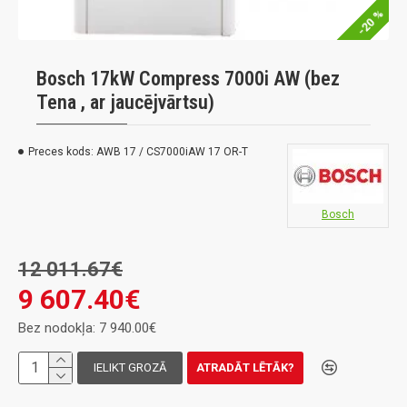
-20 %
Bosch 17kW Compress 7000i AW (bez
Tena , ar jaucējvārtsu)
Preces kods:
AWB 17 / CS7000iAW 17 OR-T
Bosch
12 011.67€
9 607.40€
Bez nodokļa: 7 940.00€
IELIKT GROZĀ
ATRADĀT LĒTĀK?