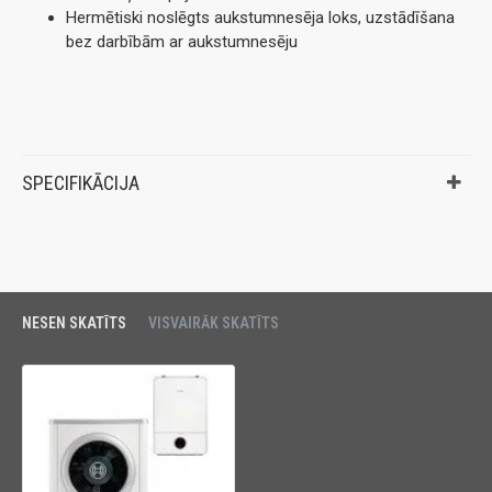
Hermētiski noslēgts aukstumnesēja loks, uzstādīšana
bez darbībām ar aukstumnesēju
SPECIFIKĀCIJA
NESEN SKATĪTS
VISVAIRĀK SKATĪTS