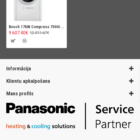
Bosch 17kW Compress 7000i AW (bez Tena , ar jaucējvārtsu)
9 607.40€
12 011.67€
Informācija
Klientu apkalpošana
Mans profils