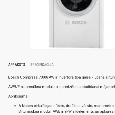
APRAKSTS
SPECIFIKĀCIJA
Bosch Compress 7000i AW ir Invertora tipa gaiss - ūdens siltu
AWB/E siltumsūkņa modulis ir paredzēts uzstadīšanai mājas ie
Aprīkojums:
A klases cirkulācijas sūknis, drošibas vārsts, manometrs,
Siltumsūkņa modulī AWE ir 9kW sildelements un apkures i