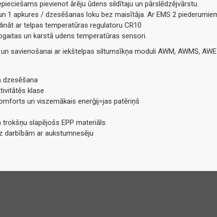
epieciešams pievienot ārēju ūdens sildītaju un pārslēdzējvārstu.
n 1 apkures / dzesēšanas loku bez maisītāja. Ar EMS 2 piederumiem
ldināt ar telpas temperatūras regulatoru CR10
urpgaitas un karstā udens temperatūras sensori.
 un savienošanai ar iekštelpas siltumsīkņa moduli AWM, AWMS, AWE 
va dzesēšana
tivitātēs klase
komforts un viszemākais enerģij=jas patēriņš
un trokšņu slapējošs EPP materiāls
ez darbībām ar aukstumnesēju