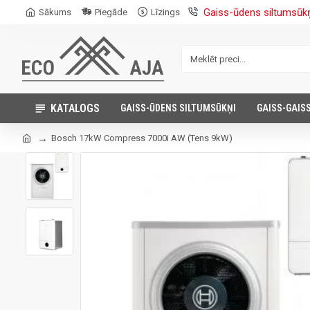
Gaiss-ūdens siltumsūk
Sākums
Piegāde
Līzings
KATALOGS
GAISS-ŪDENS SILTUMSŪKŅI
GAISS-GAIS
Bosch 17kW Compress 7000i AW (Tens 9kW)