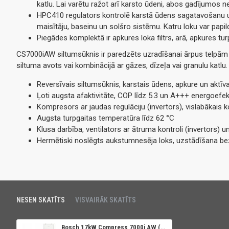
katlu. Lai varētu ražot arī karsto ūdeni, abos gadījumos n
HPC410 regulators kontrolē karstā ūdens sagatavošanu u
maisītāju, baseinu un solšro sistēmu. Katru loku var papi
Piegādes komplektā ir apkures loka filtrs, arā, apkures t
CS7000iAW siltumsūknis ir paredzēts uzradīšanai ārpus telpām
siltuma avots vai kombinācijā ar gāzes, dīzeļa vai granulu katlu.
Reversīvais siltumsūknis, karstais ūdens, apkure un aktī
Ļoti augsta afaktivitāte, COP līdz 5.3 un A+++ energoefek
Kompresors ar jaudas regulāciju (invertors), vislabākais 
Augsta turpgaitas temperatūra līdz 62
°C
Klusa darbība, ventilators ar ātruma kontroli (invertors) 
Hermētiski noslēgts aukstumnesēja loks, uzstādīšana b
NESEN SKATĪTS
VISVAIRĀK SKATĪTS
Bosch 17kW Compress 7000i AW (Tens 9kW)