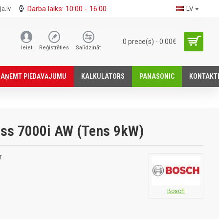
Darba laiks: 10:00 - 16:00
a.lv
LV
0 prece(s) - 0.00€
Ieiet
Reģistrēties
Salīdzināt
SАŅEMT PIEDĀVĀJUMU
KALKULATORS
PANASONIC
KONTAKT
ss 7000i AW (Tens 9kW)
T
Bosch