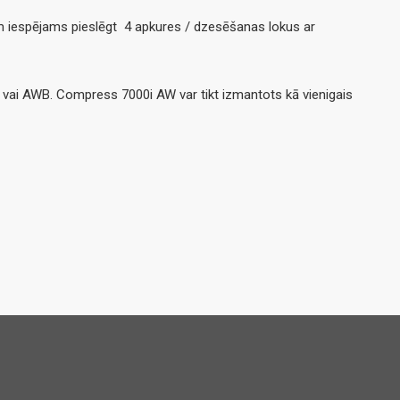
 iespējams pieslēgt 4 apkures / dzesēšanas lokus ar
vai AWB. Compress 7000i AW var tikt izmantots kā vienigais