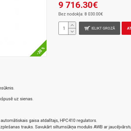
9 716.30€
Bez nodokļa: 8 030.00€
IELIKT GROZĀ
A
-20 %
msūknis.
kšpusē uz sienas.
 automātiskais gaisa atdalītajs, HPC410 regulators.
zplešanas trauks. Savukārt siltumsūkņa modulis AWB ar jaucējvārstu 