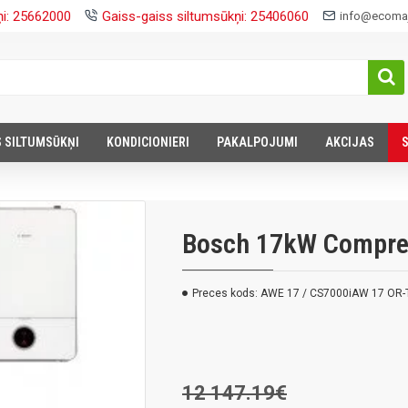
ņi: 25662000
Gaiss-gaiss siltumsūkņi: 25406060
info@ecomaj
S SILTUMSŪKŅI
KONDICIONIERI
PAKALPOJUMI
AKCIJAS
Bosch 17kW Compre
Preces kods:
AWE 17 / CS7000iAW 17 OR-
12 147.19€