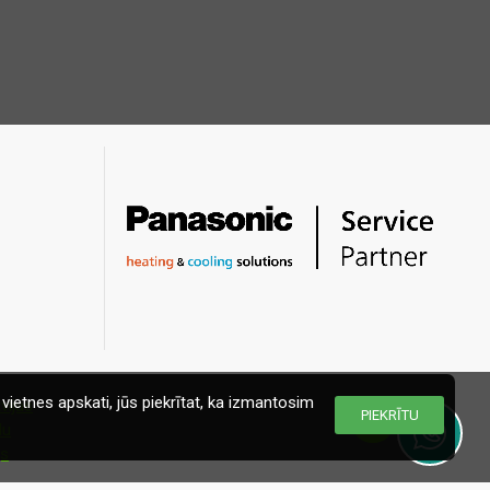
vietnes apskati, jūs piekrītat, ka izmantosim
PIEKRĪTU