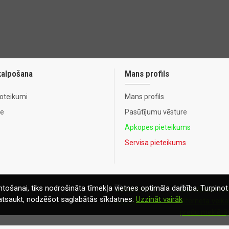
kalpošana
Mans profils
noteikumi
Mans profils
te
Pasūtījumu vēsture
Apkopes pieteikums
Servisa pieteikums
tošanai, tiks nodrošināta tīmekļa vietnes optimāla darbība. Turpinot 
t atsaukt, nodzēšot saglabātās sīkdatnes.
Uzzināt vairāk