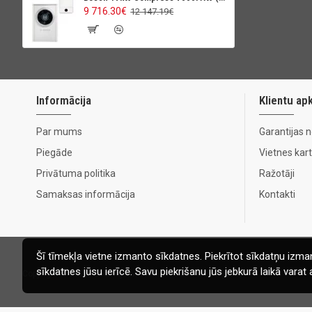
9 716.30€
12 147.19€
Informācija
Klientu ap
Par mums
Garantijas 
Piegāde
Vietnes kar
Privātuma politika
Ražotāji
Samaksas informācija
Kontakti
Šī tīmekļa vietne izmanto sīkdatnes. Piekrītot sīkdatņu izman
sīkdatnes jūsu ierīcē. Savu piekrišanu jūs jebkurā laikā vara
Copyright © 2020, Ecomaja.lv. Visas tiesības aizsargātas