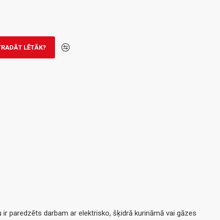
TRADĀT LĒTĀK?
ir paredzēts darbam ar elektrisko, šķidrā kurināmā vai gāzes