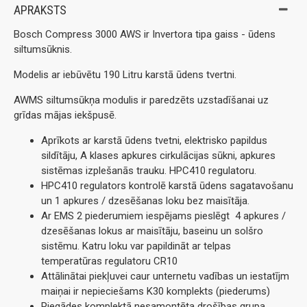
APRAKSTS
Bosch Compress 3000 AWS ir Invertora tipa gaiss - ūdens
siltumsūknis.
Modelis ar iebūvētu 190 Litru karstā ūdens tvertni.
AWMS siltumsūkņa modulis ir paredzēts uzstadīšanai uz
grīdas mājas iekšpusē.
Aprīkots ar karstā ūdens tvetni, elektrisko papildus
sildītāju, A klases apkures cirkulācijas sūkni, apkures
sistēmas izplešanās trauku. HPC410 regulatoru.
HPC410 regulators kontrolē karstā ūdens sagatavošanu
un 1 apkures / dzesēšanas loku bez maisītāja.
Ar EMS 2 piederumiem iespējams pieslēgt 4 apkures /
dzesēšanas lokus ar maisītāju, baseinu un solšro
sistēmu. Katru loku var papildināt ar telpas
temperatūras regulatoru CR10
Attālinātai piekļuvei caur unternetu vadības un iestatījm
maiņai ir nepieciešams K30 komplekts (piederums)
Piegādes komplektā nesamontēta drošības grupa