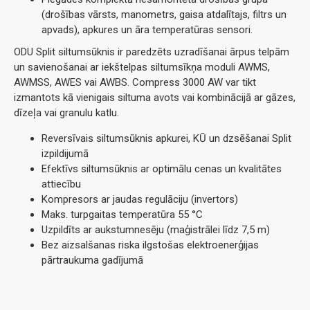
(drošības vārsts, manometrs, gaisa atdalītajs, filtrs un
apvads), apkures un āra temperatūras sensori.
ODU Split siltumsūknis ir paredzēts uzradīšanai ārpus telpām
un savienošanai ar iekštelpas siltumsīkņa moduli AWMS,
AWMSS, AWES vai AWBS. Compress 3000 AW var tikt
izmantots kā vienigais siltuma avots vai kombinācijā ar gāzes,
dīzeļa vai granulu katlu.
Reversīvais siltumsūknis apkurei, KŪ un dzsēšanai Split
izpildijumā
Efektīvs siltumsūknis ar optimālu cenas un kvalitātes
attiecību
Kompresors ar jaudas regulāciju (invertors)
Maks. turpgaitas temperatūra 55 °C
Uzpildīts ar aukstumnesēju (maģistrālei līdz 7,5 m)
Bez aizsalšanas riska ilgstošas elektroenerģijas
pārtraukuma gadījumā