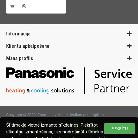
Informācija
Klientu apkalpošana
Mans profils
Copyright © 2020, Ecomaja.lv. Visas tiesības aizsargātas
Šī tīmekļa vietne izmanto sīkdatnes. Piekrītot
PIEKRĪTU
sīkdatņu izmantošanai, tiks nodrošināta tīmekļa