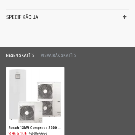
SPECIFIKĀCIJA
NESEN SKATĪTS
VISVAIRĀK SKATĪTS
Bosch 13kW Compress 3000 AWS ar integrētu karstā ūdens tvertni 190L
8 966.10€
12 057.65€