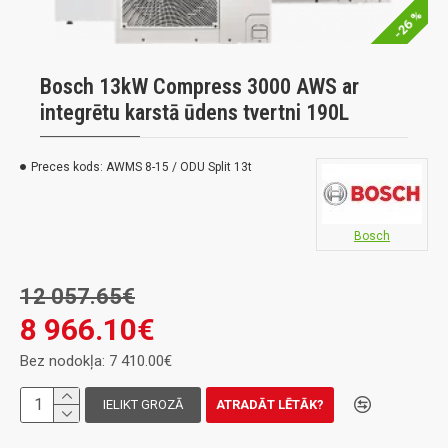
-26 %
Bosch 13kW Compress 3000 AWS ar
integrētu karstā ūdens tvertni 190L
Preces kods:
AWMS 8-15 / ODU Split 13t
Bosch
12 057.65€
8 966.10€
Bez nodokļa: 7 410.00€
IELIKT GROZĀ
ATRADĀT LĒTĀK?