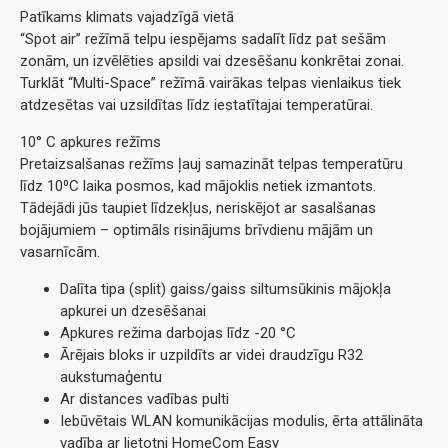
Patīkams klimats vajadzīgā vietā
“Spot air” režīmā telpu iespējams sadalīt līdz pat sešām
zonām, un izvēlēties apsildi vai dzesēšanu konkrētai zonai.
Turklāt “Multi-Space” režīmā vairākas telpas vienlaikus tiek
atdzesētas vai uzsildītas līdz iestatītajai temperatūrai.
10° C apkures režīms
Pretaizsalšanas režīms ļauj samazināt telpas temperatūru
līdz 10⁰C laika posmos, kad mājoklis netiek izmantots.
Tādejādi jūs taupiet līdzekļus, neriskējot ar sasalšanas
bojājumiem – optimāls risinājums brīvdienu mājām un
vasarnīcām.
Dalīta tipa (split) gaiss/gaiss siltumsūkinis mājokļa
apkurei un dzesēšanai
Apkures režima darbojas līdz -20 °C
Ārējais bloks ir uzpildīts ar videi draudzīgu R32
aukstumaģentu
Ar distances vadības pulti
Iebūvētais WLAN komunikācijas modulis, ērta attālināta
vadība ar lietotni HomeCom Easy