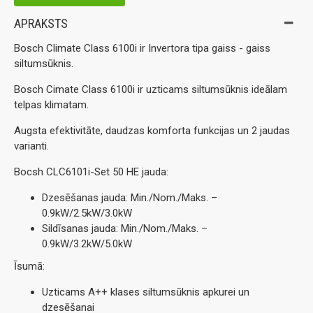
APRAKSTS
Bosch Climate Class 6100i ir Invertora tipa gaiss - gaiss
siltumsūknis.
Bosch Cimate Class 6100i ir uzticams siltumsūknis ideālam
telpas klimatam.
Augsta efektivitāte, daudzas komforta funkcijas un 2 jaudas
varianti.
Bocsh CLC6101i-Set 50 HE jauda:
Dzesēšanas jauda: Min./Nom./Maks. –
0.9kW/2.5kW/3.0kW
Sildīsanas jauda: Min./Nom./Maks. –
0.9kW/3.2kW/5.0kW
Īsumā:
Uzticams A++ klases siltumsūknis apkurei un
dzesēšanai