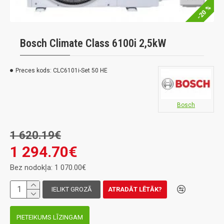
-20 %
Bosch Climate Class 6100i 2,5kW
Preces kods:
CLC6101i-Set 50 HE
Bosch
1 620.19€
1 294.70€
Bez nodokļa: 1 070.00€
IELIKT GROZĀ
ATRADĀT LĒTĀK?
PIETEIKUMS LĪZINGAM