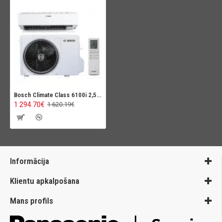
Bosch Climate Class 6100i 2,5kW
1 294.70€
1 620.19€
Informācija
Klientu apkalpošana
Mans profils