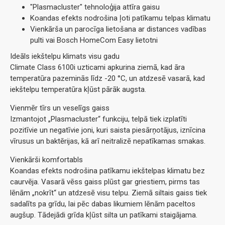
"Plasmacluster" tehnoloģija attīra gaisu
Koandas efekts nodrošina ļoti patīkamu telpas klimatu
Vienkārša un parocīga lietošana ar distances vadības
pulti vai Bosch HomeCom Easy lietotni
Ideāls iekštelpu klimats visu gadu
Climate Class 6100i uzticami apkurina ziemā, kad āra
temperatūra pazeminās līdz -20 °C, un atdzesē vasarā, kad
iekštelpu temperatūra kļūst pārāk augsta.
Vienmēr tīrs un veselīgs gaiss
Izmantojot „Plasmacluster“ funkciju, telpā tiek izplatīti
pozitīvie un negatīvie joni, kuri saista piesārņotājus, iznīcina
vīrusus un baktērijas, kā arī neitralizē nepatīkamas smakas.
Vienkārši komfortabls
Koandas efekts nodrošina patīkamu iekštelpas klimatu bez
caurvēja. Vasarā vēss gaiss plūst gar griestiem, pirms tas
lēnām „nokrīt“ un atdzesē visu telpu. Ziemā siltais gaiss tiek
sadalīts pa grīdu, lai pēc dabas likumiem lēnām paceltos
augšup. Tādejādi grīda kļūst silta un patīkami staigājama.