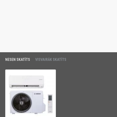
NESEN SKATĪTS
VISVAIRĀK SKATĪTS