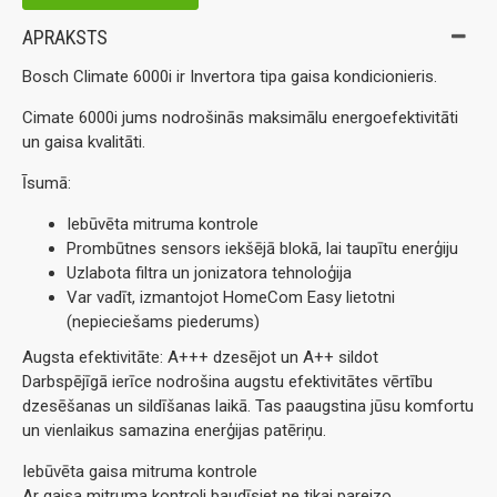
APRAKSTS
Bosch Climate 6000i ir Invertora tipa gaisa kondicionieris.
Cimate 6000i jums nodrošinās maksimālu energoefektivitāti
un gaisa kvalitāti.
Īsumā:
Iebūvēta mitruma kontrole
Prombūtnes sensors iekšējā blokā, lai taupītu enerģiju
Uzlabota filtra un jonizatora tehnoloģija
Var vadīt, izmantojot HomeCom Easy lietotni
(nepieciešams piederums)
Augsta efektivitāte: A+++ dzesējot un A++ sildot
Darbspējīgā ierīce nodrošina augstu efektivitātes vērtību
dzesēšanas un sildīšanas laikā. Tas paaugstina jūsu komfortu
un vienlaikus samazina enerģijas patēriņu.
Iebūvēta gaisa mitruma kontrole
Ar gaisa mitruma kontroli baudīsiet ne tikai pareizo