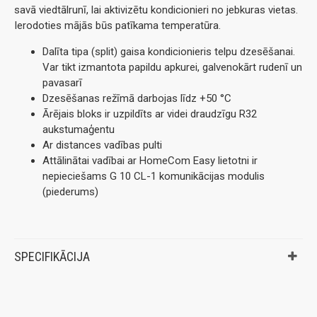
savā viedtālrunī, lai aktivizētu kondicionieri no jebkuras vietas.
Ierodoties mājās būs patīkama temperatūra.
Dalīta tipa (split) gaisa kondicionieris telpu dzesēšanai.
Var tikt izmantota papildu apkurei, galvenokārt rudenī un
pavasarī
Dzesēšanas režīmā darbojas līdz +50 °C
Ārējais bloks ir uzpildīts ar videi draudzīgu R32
aukstumaģentu
Ar distances vadības pulti
Attālinātai vadībai ar HomeCom Easy lietotni ir
nepieciešams G 10 CL-1 komunikācijas modulis
(piederums)
SPECIFIKĀCIJA