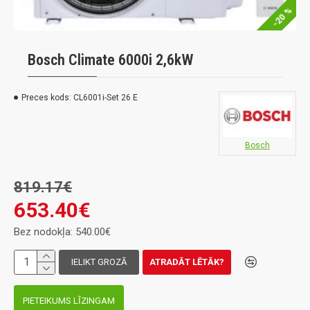
-20 %
Bosch Climate 6000i 2,6kW
Preces kods:
CL6001i-Set 26 E
Bosch
819.17€
653.40€
Bez nodokļa: 540.00€
IELIKT GROZĀ
ATRADĀT LĒTĀK?
PIETEIKUMS LĪZINGAM