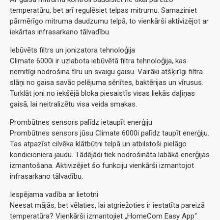
temperatūru, bet arī regulēsiet telpas mitrumu. Samaziniet
pārmērīgo mitruma daudzumu telpā, to vienkārši aktivizējot ar
iekārtas infrasarkano tālvadību.
Iebūvēts filtrs un jonizatora tehnoloģija
Climate 6000i ir uzlabota iebūvētā filtra tehnoloģija, kas
nemitīgi nodrošina tīru un svaigu gaisu. Vairāki atšķirīgi filtra
slāņi no gaisa savāc pelējuma sēnītes, baktērijas un vīrusus.
Turklāt joni no iekšējā bloka piesaistīs visas liekās daļiņas
gaisā, lai neitralizētu visa veida smakas.
Prombūtnes sensors palīdz ietaupīt enerģiju
Prombūtnes sensors jūsu Climate 6000i palīdz taupīt enerģiju.
Tas atpazīst cilvēka klātbūtni telpā un atbilstoši pielāgo
kondicioniera jaudu. Tādējādi tiek nodrošināta labākā enerģijas
izmantošana. Aktivizējiet šo funkciju vienkārši izmantojot
infrasarkano tālvadību.
Iespējama vadība ar lietotni
Neesat mājās, bet vēlaties, lai atgriežoties ir iestatīta pareizā
temperatūra? Vienkārši izmantojiet „HomeCom Easy App“