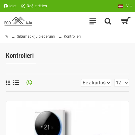
Ieiet
Reģistrēties
LV
Siltumsūkņu piederumi
Kontrolieri
Kontrolieri