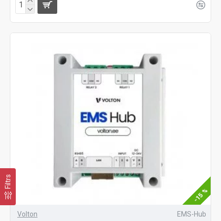
Filtrs
-15 %
Volton
EMS-Hub