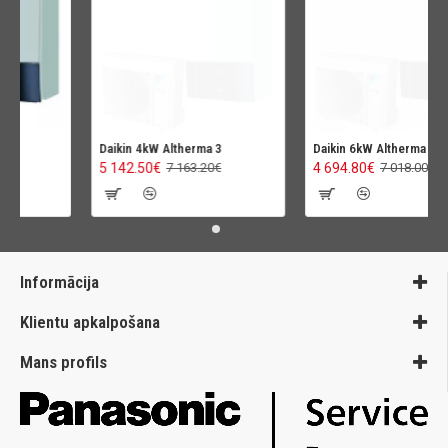
Daikin 4kW Altherma 3
Daikin 6kW Altherma 3
5 142.50€
4 694.80€
7 163.20€
7 018.00€
Informācija
Klientu apkalpošana
Mans profils