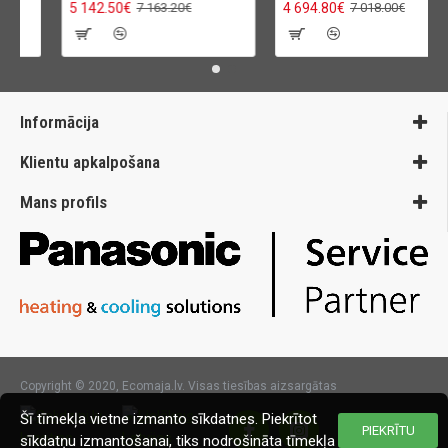
5 142.50€
4 694.80€
7 163.20€
7 018.00€
Informācija
Klientu apkalpošana
Mans profils
Copyright © 2020, Ecomaja.lv. Visas tiesības aizsargātas
Šī tīmekļa vietne izmanto sīkdatnes. Piekrītot
PIEKRĪTU
sīkdatņu izmantošanai, tiks nodrošināta tīmekļa