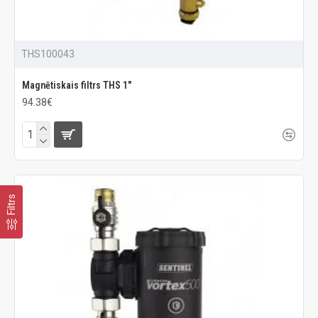
THS100043
Magnētiskais filtrs THS 1"
94.38€
Filtrs