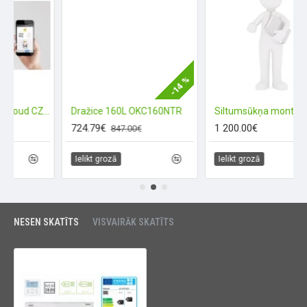
-14 %
Panasonic Smart Cloud CZ-TAW1B (Wi-FI)
Dražice 160L OKC160NTR
Siltumsūkņa montāža (M
724.79€
1 200.00€
847.00€
Ielikt grozā
Ielikt grozā
NESEN SKATĪTS
VISVAIRĀK SKATĪTS