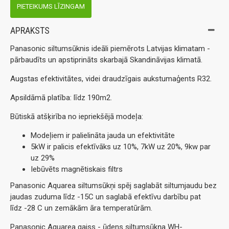
PIETEIKUMS LĪZINGAM
APRAKSTS
Panasonic siltumsūknis ideāli piemērots Latvijas klimatam -
pārbaudīts un apstiprināts skarbajā Skandināvijas klimatā.
Augstas efektivitātes, videi draudzīgais aukstumaģents R32.
Apsildāmā platība: līdz 190m2.
Būtiskā atšķirība no iepriekšējā modeļa:
Modeļiem ir palielināta jauda un efektivitāte
5kW ir palicis efektīvāks uz 10%, 7kW uz 20%, 9kw par
uz 29%
Iebūvēts magnētiskais filtrs
Panasonic Aquarea siltumsūkņi spēj saglabāt siltumjaudu bez
jaudas zuduma līdz -15C un saglabā efektīvu darbību pat
līdz -28 C un zemākām āra temperatūrām.
Panasonic Aquarea gaiss - ūdens siltumsūkņa WH-