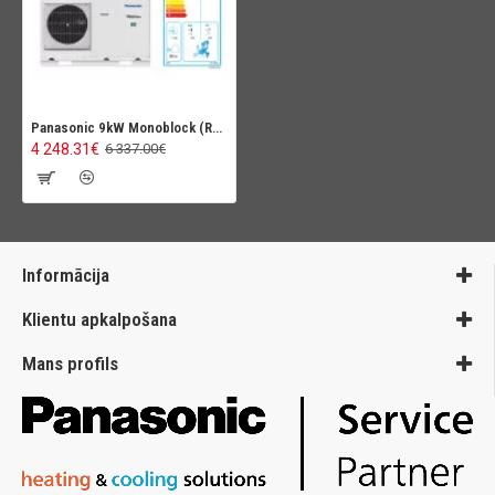
Panasonic 9kW Monoblock (R32) (High Perfomance)
4 248.31€
6 337.00€
Informācija
Klientu apkalpošana
Mans profils