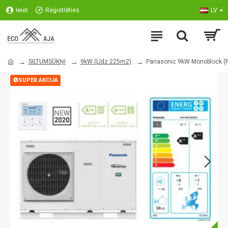
Ieiet
Reģistrēties
LV
SILTUMSŪKŅI
9kW (Līdz 225m2)
Panasonic 9kW Monoblock (R
SUPER AKCIJA