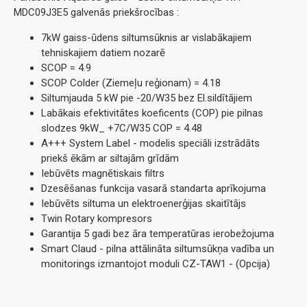
MDC09J3E5 galvenās priekšrocības :
7kW gaiss-ūdens siltumsūknis ar vislabākajiem
tehniskajiem datiem nozarē
SCOP = 4.9
SCOP Colder (Ziemeļu reģionam) = 4.18
Siltumjauda 5 kW pie -20/W35 bez El.sildītājiem
Labākais efektivitātes koeficents (COP) pie pilnas
slodzes 9kW_ +7C/W35 COP = 4.48
A+++ System Label - modelis speciāli izstrādāts
priekš ēkām ar siltajām grīdām
Iebūvēts magnētiskais filtrs
Dzesēšanas funkcija vasarā standarta aprīkojuma
Iebūvēts siltuma un elektroenerģijas skaitītājs
Twin Rotary kompresors
Garantija 5 gadi bez āra temperatūras ierobežojuma
Smart Claud - pilna attālināta siltumsūkņa vadība un
monitorings izmantojot moduli CZ-TAW1 - (Opcija)