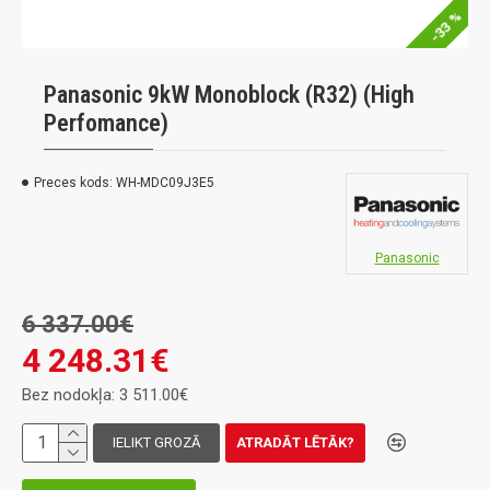
-33 %
Panasonic 9kW Monoblock (R32) (High
Perfomance)
Preces kods:
WH-MDC09J3E5
Panasonic
6 337.00€
4 248.31€
Bez nodokļa: 3 511.00€
IELIKT GROZĀ
ATRADĀT LĒTĀK?