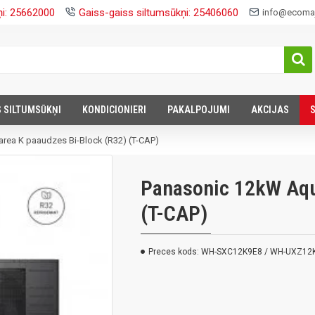
ņi: 25662000
Gaiss-gaiss siltumsūkņi: 25406060
info@ecomaj
S SILTUMSŪKŅI
KONDICIONIERI
PAKALPOJUMI
AKCIJAS
rea K paaudzes Bi-Block (R32) (T-CAP)
Panasonic 12kW Aqu
(T-CAP)
Preces kods:
WH-SXC12K9E8 / WH-UXZ12