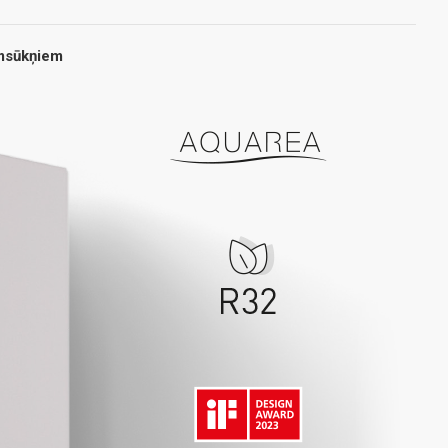
umsūkņiem