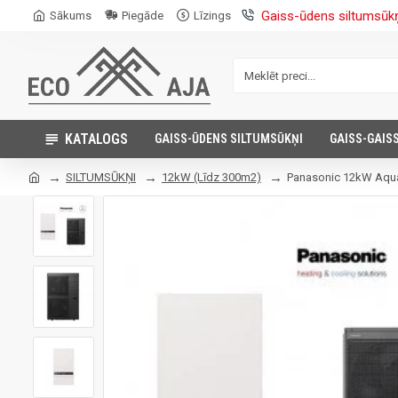
Gaiss-ūdens siltumsūk
Sākums
Piegāde
Līzings
KATALOGS
GAISS-ŪDENS SILTUMSŪKŅI
GAISS-GAIS
SILTUMSŪKŅI
12kW (Līdz 300m2)
Panasonic 12kW Aqua