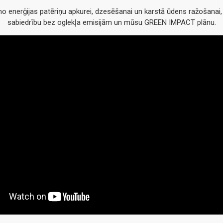
 enerģijas patēriņu apkurei, dzesēšanai un karstā ūdens ražošanai, k
sabiedrību bez oglekļa emisijām un mūsu GREEN IMPACT plānu.