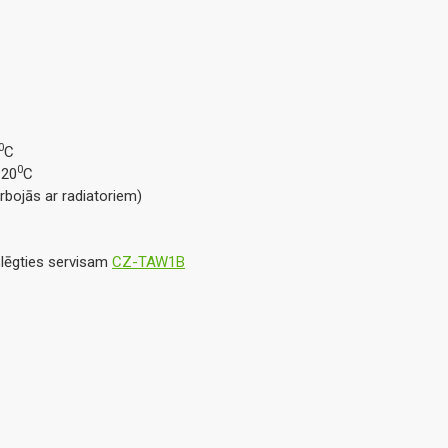
0
C
0
 20
C
rbojās ar radiatoriem)
eslēgties servisam
CZ-TAW1B