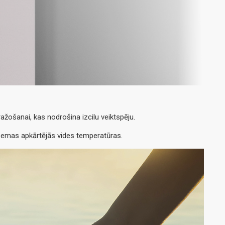
žošanai, kas nodrošina izcilu veiktspēju.
 zemas apkārtējās vides temperatūras.