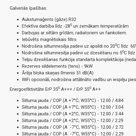
Galvenās īpašības:
Aukstumaģents (gāze) R32
0
Efektīva darbība līdz -28
un zemākam temperatūrām
Darbojas ar siltām grīdām, radiatoriem un fainkoliem.
Iebūvēts magnētiskais filtrs
0
Nodrošina siltumnesēja padevi uz apsildi no 20
C līdz 60
0
Nodrošina siltumnesēja padevi uz dzesēšanu no 5
C līdz
Telpu dzesēšanas funkcija standarta komplektācija (neda
Rezerves sildelements (tens) - 9kW
Ārēja bloka skaņas līmenis 51 dB(A)
WiFi opcionāli, nodrošina attālināto vadību un iespēju pi
0
0
Energoefiktivitāte ErP 35
A+++ / ErP 55
A++
Siltuma jauda / COP (A +7°C, W35°C) - 12.00 / 4.84
Siltuma jauda / COP (A +7°C, W55°C) - 12.00 / 3.04
Siltuma jauda / COP (A +2°C, W35°C) - 12.00 / 3.44
Siltuma jauda / COP (A +2°C, W55°C) - 12.00 / 2.29
Siltuma jauda / COP (A -7°C, W35°C) - 12.00 / 2.72
Siltuma jauda / COP (A -7°C, W55°C) - 12.00 / 2.29