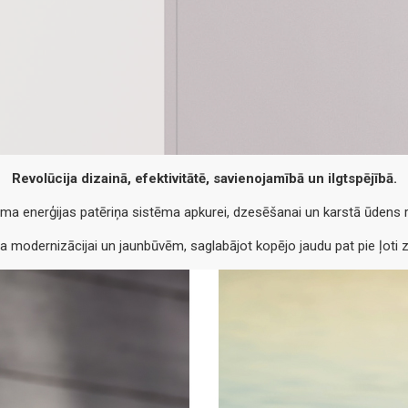
Revolūcija dizainā, efektivitātē, savienojamībā un ilgtspējībā.
ma enerģijas patēriņa sistēma apkurei, dzesēšanai un karstā ūdens ra
ta modernizācijai un jaunbūvēm, saglabājot kopējo jaudu pat pie ļoti