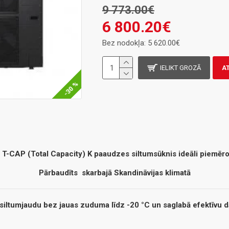
9 773.00€
6 800.20€
Bez nodokļa: 5 620.00€
IELIKT GROZĀ
A
-30 %
T-CAP (Total Capacity) K paaudzes siltumsūknis ideāli piemērot
Pārbaudīts skarbajā Skandināvijas klimatā
siltumjaudu bez jauas zuduma līdz -20 °C un saglabā efektīvu 