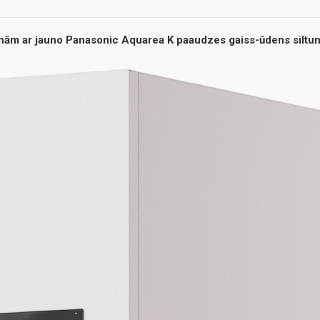
inām ar jauno Panasonic Aquarea K paaudzes gaiss-ūdens silt