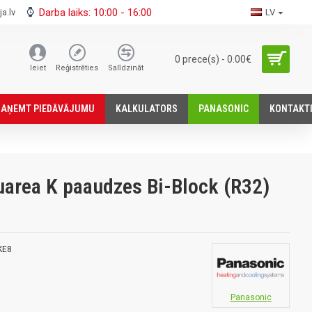
Darba laiks: 10:00 - 16:00
a.lv
LV
0 prece(s) - 0.00€
Ieiet
Reģistrēties
Salīdzināt
SАŅEMT PIEDĀVĀJUMU
KALKULATORS
PANASONIC
KONTAKT
area K paaudzes Bi-Block (R32)
KE8
Panasonic