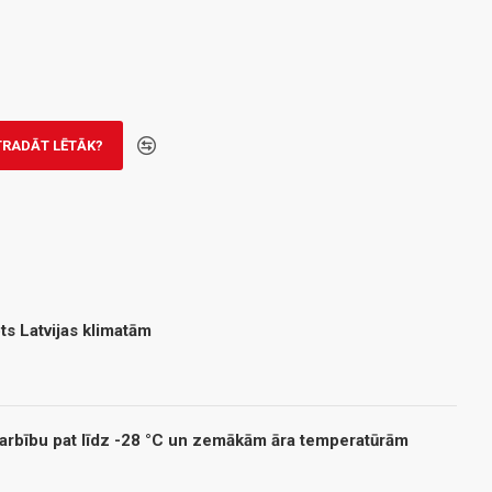
TRADĀT LĒTĀK?
s Latvijas klimatām
darbību pat līdz -28 °C un zemākām āra temperatūrām